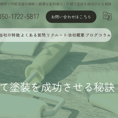
静岡市で外壁塗装の種類と最適な塗料選び｜戸建て塗装を成功させる秘訣
050-1722-5817
お問い合わせはこちら
当社の特徴
よくある質問
リクルート
会社概要
ブログ
コラム
屋根塗装
外壁塗装
MyCオリジナル多彩塗装
て塗装を成功させる秘訣
完璧な下地処理
アフターフォロー・定期点検