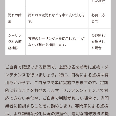
した場合
汚れの除
雨だれや泥汚れなどを水で洗い流しま
必要に応
去
す。
じて
シーリン
ひび割れ
市販のシーリング材を使用して、小さ
グ材の簡
を発見し
なひび割れを補修します。
易補修
た場合
ご自身で確認できる範囲で、上記の表を参考に点検・メ
ンテナンスを行いましょう。特に、目視による点検は費
用もかからず、ご自身で簡単に実施できますので、定期
的に行うことをお勧めします。セルフメンテナンスで対
応できない劣化や、ご自身で判断が難しい場合は、専門
業者に相談することをお勧めします。専門家による点検
は、より詳細な劣化状況の把握や、適切な補修方法の提