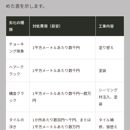
めた表を示します。
劣化の種
対処費用（目安）
工事内容
類
チョーキ
1平方メートルあたり数千円
塗り替え
ング現象
ヘアーク
1平方メートルあたり数千円
塗装
ラック
シーリング
構造クラ
1平方メートルあたり数千円～数万
材注入、塗
ック
円
装
タイルの
1か所あたり数百円～千円、または
タイル補
浮き
1平方メートルあたり数万円
修、張替え