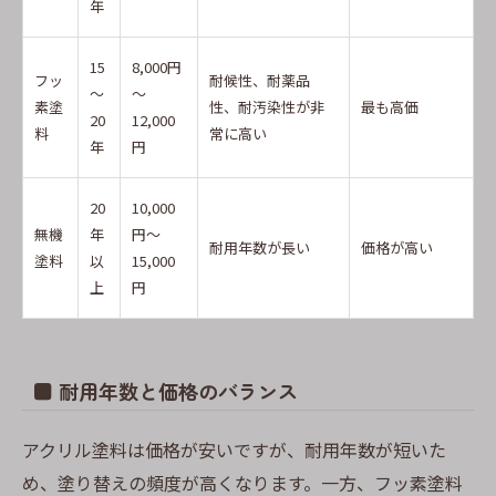
年
15
8,000円
フッ
耐候性、耐薬品
～
～
素塗
性、耐汚染性が非
最も高価
20
12,000
料
常に高い
年
円
20
10,000
無機
年
円～
耐用年数が長い
価格が高い
塗料
以
15,000
上
円
■ 耐用年数と価格のバランス
アクリル塗料は価格が安いですが、耐用年数が短いた
め、塗り替えの頻度が高くなります。一方、フッ素塗料