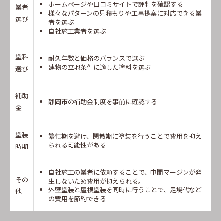
ホームページや口コミサイトで評判を確認する
業者
様々なパターンの見積もりや工事提案に対応できる業
選び
者を選ぶ
自社施工業者を選ぶ
塗料
耐久年数と価格のバランスで選ぶ
建物の立地条件に適した塗料を選ぶ
選び
補助
静岡市の補助金制度を事前に確認する
金
塗装
繁忙期を避け、閑散期に塗装を行うことで費用を抑え
られる可能性がある
時期
自社施工の業者に依頼することで、中間マージンが発
その
生しないため費用が抑えられる。
外壁塗装と屋根塗装を同時に行うことで、足場代など
他
の費用を節約できる