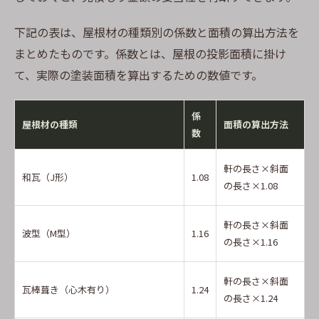
下記の表は、屋根材の種類別の係数と面積の算出方法を
まとめたものです。係数とは、屋根の投影面積に掛け
て、実際の塗装面積を算出するための数値です。
係
屋根材の種類
面積の算出方法
数
軒の長さ×斜面
和瓦（J形）
1.08
の長さ×1.08
軒の長さ×斜面
波型（M型）
1.16
の長さ×1.16
軒の長さ×斜面
瓦棒葺き（心木有り）
1.24
の長さ×1.24