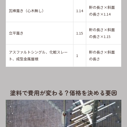
軒の長さ×斜面
瓦棒葺き（心木無し）
1.14
の長さ×1.14
軒の長さ×斜面
立平葺き
1.15
の長さ×1.15
アスファルトシングル、化粧スレー
軒の長さ×斜面
1
ト、成型金属屋根
の長さ
塗料で費用が変わる？価格を決める要因