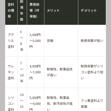
耐
塗料
費用相
用
の種
場（坪
メリット
デメリット
年
類
単価）
数
5
アク
3,000円
～
リル
～5,000
安価
耐用年数が短い
8
塗料
円
年
7
ウレ
4,000円
耐用年数がシリ
～
耐候性、耐薬品性
タン
～7,000
コン塗料より短
10
が高い
塗料
円
い
年
10
シリ
5,000円
耐候性、耐薬品
～
フッ素塗料より
コン
～9,000
性、耐汚染性が高
15
高価
塗料
円
い