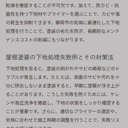
ガラバリウム屋根塗装は本当に不要なのか
乾燥を徹底することが不可欠です。加えて、防カビ・抗
検証
菌性を持つ下地材やプライマーを選ぶことで、カビや藻
静岡市で屋根塗装が必要な理由を解説
の発生を抑制できます。静岡市の気候に最適化した下地
処理を行うことで、塗装の劣化を防ぎ、長期的なメンテ
屋根塗装不要説と実際の下地処理の重要性
ナンスコストの削減にもつながります。
ガラバリウム屋根の塗装時期を見極める方
法
屋根塗装の下地処理失敗例とその対策法
静岡市の屋根塗装に多い誤解とその対策
下地処理を怠ると、塗装の剥がれやサビの再発などのト
屋根塗装の必要性を判断するポイント
ラブルが発生します。たとえば、表面のサビや汚れを十
静岡の気候に合う屋根塗装の下地処理法
分に除去しないまま塗装すると、早期に塗膜が浮き上が
静岡の気候を考慮した屋根塗装下地処理の
ることがあります。こうした失敗を防ぐためには、ケレ
コツ
ンや高圧洗浄を徹底し、下地の状態をしっかり確認する
屋根塗装で選ぶべき下地材とその特徴
ことが重要です。さらに、適切なプライマーの選定や、
湿度や雨に強い屋根塗装の下地対策
気候に合わせた施工時期の調整を行うことで、失敗リス
静岡市で失敗しない下地処理のタイミング