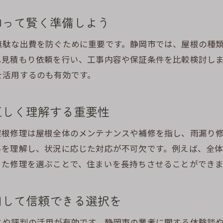
屋根の劣化状況から雨漏り修理時期を判断する方法
雨漏り修理を早めることで得られる費用面のメリット
知って賢く準備しよう
見積もり前に知っておきたい雨漏り修理の時期と流れ
無駄な出費を防ぐために重要です。静岡市では、屋根の種
急な雨漏りに備えた屋根修理の応急対応と注意点
へ見積もり依頼を行い、工事内容や保証条件を比較検討し
静岡市の気象と連動した雨漏り修理計画の立て方
を活用するのも有効です。
岡市の助成金を活用した屋根修理のすすめ
静岡市の屋根修理助成金制度と雨漏り修理の関係
正しく理解する重要性
雨漏り修理で利用できる静岡市の補助金申請の流れ
屋根修理は屋根全体のメンテナンスや補修を指し、雨漏り
助成金を活用した費用負担軽減の雨漏り修理術
いを理解し、状況に応じた対応が不可欠です。例えば、全
屋根修理の助成金対象となる条件と注意したいポイント
った修理を選ぶことで、住まいを長持ちさせることができま
雨漏り修理時に知っておくべき静岡市のサポート内容
補助金を最大限活かす雨漏り修理の実践的な進め方
用して信頼できる選択を
宅資産価値を守る雨漏り修理とメンテナンス法
ミや評判の活用が有効です。静岡市の業者に関する体験談