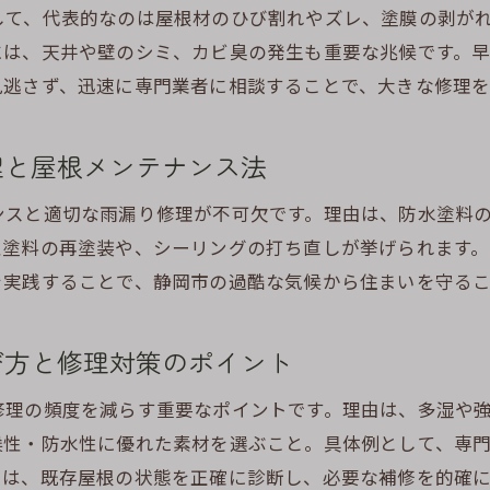
して、代表的なのは屋根材のひび割れやズレ、塗膜の剥が
岡市で安心な住まいを叶える屋根修理の秘訣
には、天井や壁のシミ、カビ臭の発生も重要な兆候です。早
安心できる雨漏り修理で住まいの安全を守る方法
見逃さず、迅速に専門業者に相談することで、大きな修理を
静岡市の気候に適した屋根修理で長く快適生活を実現
メンテナンスと雨漏り修理で資産価値を高める工夫
理と屋根メンテナンス法
雨漏り修理の継続的な見直しがもたらす安心効果
住まい全体を守る雨漏り修理と定期点検の重要性
ンスと適切な雨漏り修理が不可欠です。理由は、防水塗料
性塗料の再塗装や、シーリングの打ち直しが挙げられます
静岡市でトラブルを未然に防ぐ屋根修理の心得
を実践することで、静岡市の過酷な気候から住まいを守る
び方と修理対策のポイント
修理の頻度を減らす重要なポイントです。理由は、多湿や
候性・防水性に優れた素材を選ぶこと。具体例として、専
には、既存屋根の状態を正確に診断し、必要な補修を的確