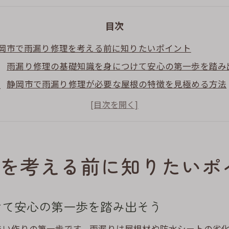
目次
岡市で雨漏り修理を考える前に知りたいポイント
雨漏り修理の基礎知識を身につけて安心の第一歩を踏み
静岡市で雨漏り修理が必要な屋根の特徴を見極める方法
雨漏り修理の相談先や連絡先選びで失敗しないコツ
屋根修理の相場や費用の目安を知って賢く準備しよう
屋根修理と雨漏り修理の違いを正しく理解する重要性
雨漏り修理の口コミや評判を活用して信頼できる選択を
を考える前に知りたいポ
根の劣化が招く雨漏り修理のリスクと対策
屋根劣化が雨漏り修理に直結する理由と見逃せない兆候
けて安心の第一歩を踏み出そう
雨漏り修理が必要になる屋根の劣化サインと早期発見法
防水性を高めるための雨漏り修理と屋根メンテナンス法
まい作りの第一歩です。雨漏りは屋根材や防水シートの劣