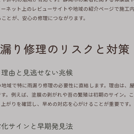
雨漏り修理と定期的な屋根メンテナンスの重要性
ターネット上のレビューサイトや地域の紹介ページで施工
資産価値を維持するための雨漏り修理と予防策
ることが、安心の修理につながります。
屋根の長寿命化を実現する雨漏り修理のポイント
雨漏り修理による住宅の耐久性アップのメリット
漏り修理のリスクと対策
修理履歴を活かした将来の資産価値向上戦略
住宅の美観と価値を守る雨漏り修理メンテナンス法
頼できる雨漏り修理業者選びのポイントとは
る理由と見逃せない兆候
雨漏り修理で失敗しない業者選びのチェックポイント
い地域で特に雨漏り修理の必要性に直結します。理由は、
信頼できる雨漏り修理業者を見極めるための質問例
です。例えば、塗膜の剥がれや苔の繁殖は初期のサイン。
静岡市で安心して任せられる雨漏り修理業者の特徴
き上がりを確認し、早めの対応を心がけることが重要です
口コミや実績からわかる優良雨漏り修理業者の選び方
見積もり内容で注意すべき雨漏り修理のポイント
劣化サインと早期発見法
アフターサービスが充実した雨漏り修理業者の探し方