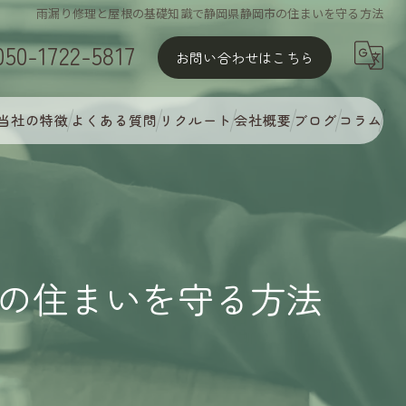
雨漏り修理と屋根の基礎知識で静岡県静岡市の住まいを守る方法
050-1722-5817
お問い合わせはこちら
当社の特徴
よくある質問
リクルート
会社概要
ブログ
コラム
屋根塗装
外壁塗装
MyCオリジナル多彩塗装
の住まいを守る方法
完璧な下地処理
アフターフォロー・定期点検