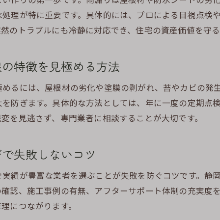
水処理が特に重要です。具体的には、プロによる目視点検
静岡市の気候に強い屋根材の選び方と修理対策のポイン
突然のトラブルにも冷静に対応でき、住宅の資産価値を守る
雨漏り修理の際に大切な定期点検とメンテナンスの重要
屋根の寿命を延ばす雨漏り修理の実践的なアドバイス
根の特徴を見極める方法
漏り修理なら静岡市特有の気候を理解しよう
静岡市の雨量や湿度が屋根修理に与える影響とは
極めるには、屋根材の劣化や塗膜の剥がれ、苔やカビの発
雨漏り修理で考慮すべき静岡市の地域特性と注意点
大を防ぎます。具体的な方法としては、年に一度の定期点
異変を見逃さず、専門業者に相談することが大切です。
静岡市で頻発する雨漏り修理の原因と効果的な対策法
静岡市の風土に合った屋根材選びと雨漏り修理の工夫
びで失敗しないコツ
気候に適した雨漏り修理で住まいを長持ちさせる方法
静岡市の天候変化に備える雨漏り修理のポイント
で実績が豊富な業者を選ぶことが失敗を防ぐコツです。静
漏り修理の適切なタイミングを見極めるコツ
の確認、施工事例の有無、アフターサポート体制の充実度
雨漏り修理が必要なタイミングを見誤らないチェック法
修理につながります。