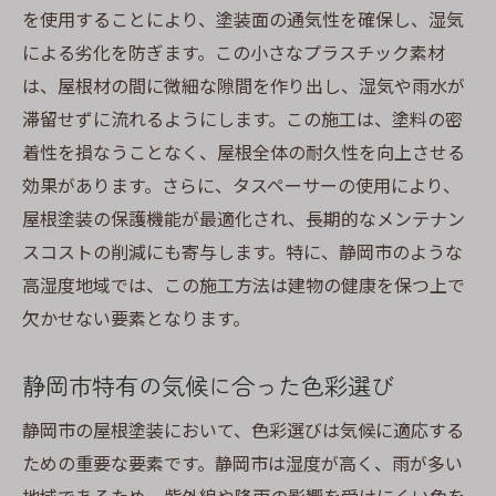
断熱性能が居住空間に与える影響
を使用することにより、塗装面の通気性を確保し、湿気
による劣化を防ぎます。この小さなプラスチック素材
省エネ塗装の静岡市での実践例
は、屋根材の間に微細な隙間を作り出し、湿気や雨水が
快適性を高めるための施工技術
滞留せずに流れるようにします。この施工は、塗料の密
エネルギー効率を高めるための選択肢
着性を損なうことなく、屋根全体の耐久性を向上させる
塗装による温度調整と健康への影響
効果があります。さらに、タスペーサーの使用により、
タスペーサーが屋根の劣化を防ぐ理由
屋根塗装の保護機能が最適化され、長期的なメンテナン
劣化防止におけるタスペーサーの具体的効
スコストの削減にも寄与します。特に、静岡市のような
果
高湿度地域では、この施工方法は建物の健康を保つ上で
湿気が引き起こす劣化のプロセス
欠かせない要素となります。
長期的な耐久性を確保する戦略
静岡市特有の気候に合った色彩選び
静岡市の実例に見る劣化防止効果
知られざるタスペーサーの耐久性向上の秘
静岡市の屋根塗装において、色彩選びは気候に適応する
訣
ための重要な要素です。静岡市は湿度が高く、雨が多い
他の防腐技術との比較と利点