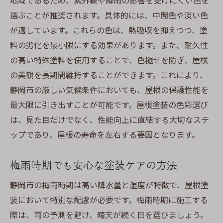
地域であるため、紫外線や降雨の影響を受けにくい色を
選ぶことが推奨されます。具体的には、中間色や淡い色
美しい屋根を保つためのタスペーサー活用術
が適しています。これらの色は、熱吸収を抑えつつ、塗
タスペーサーの設置で得られる美観効果
料の劣化を最小限にする効果があります。また、耐久性
色あせ防止に寄与するタスペーサー
の高い特殊塗料を使用することで、色褪せを防ぎ、屋根
定期メンテナンスで美しさを持続させる
の美観を長期間維持することができます。これにより、
施工後の美観維持に必要なケア
静岡市の厳しい気候条件においても、屋根の保護性能を
季節ごとのタスペーサーメンテナンス方法
最大限に引き出すことが可能です。屋根塗装の色彩選び
静岡市の施工事例から学ぶ美観維持術
は、見た目だけでなく、性能向上に直結する大切なステ
ップであり、屋根の寿命を左右する要因となります。
梅雨時期でも安心な塗装ケアの方法
静岡市の梅雨時期は高い降水量と湿度が特徴で、屋根塗
装において特別な配慮が必要です。梅雨時期に施工する
際は、雨の予測を避け、晴天が続く日を選びましょう。