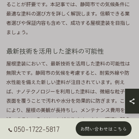
ることが肝要です。本記事では、静岡市での気候条件に
最適な塗料の選び方を詳しく解説します。信頼できる業
者選びや保証内容も含めて、成功する屋根塗装を目指し
ましょう。
最新技術を活用した塗料の可能性
屋根塗装において、最新技術を活用した塗料の可能性は
無限大です。静岡市の気候を考慮すると、耐紫外線や防
水性能を備えた新しい塗料が注目されています。例え
ば、ナノテクノロジーを利用した塗料は、微細な粒子が
表面を覆うことで汚れや水分を効果的に防ぎます。これ
により、屋根の美観が長持ちし、メンテナンス費用を削
減できるというメリットがあります。また、環境に配慮
050-1722-5817
したエコフレンドリーな塗料も増えており、持続可能な
お問い合わせはこちら
選択肢が求められています。最新技術を取り入れた塗料