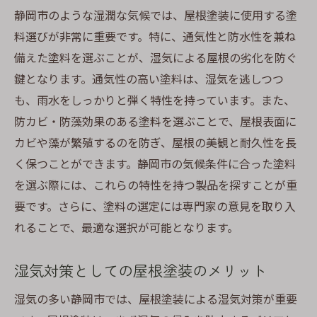
静岡市のような湿潤な気候では、屋根塗装に使用する塗
静岡市での利用事例と成果
料選びが非常に重要です。特に、通気性と防水性を兼ね
材料選びで差が出る耐久性の秘訣
備えた塗料を選ぶことが、湿気による屋根の劣化を防ぐ
長期的なメンテナンスコストの削減
鍵となります。通気性の高い塗料は、湿気を逃しつつ
屋根塗装で家の美しさを保つための秘訣
も、雨水をしっかりと弾く特性を持っています。また、
塗装色彩が与える住まいの印象
防カビ・防藻効果のある塗料を選ぶことで、屋根表面に
季節を問わない美観維持の術
カビや藻が繁殖するのを防ぎ、屋根の美観と耐久性を長
屋根材に応じたカスタム塗装の技
く保つことができます。静岡市の気候条件に合った塗料
を選ぶ際には、これらの特性を持つ製品を探すことが重
定期的なメンテナンスが美観を支える
要です。さらに、塗料の選定には専門家の意見を取り入
経年劣化を防ぐための新技術
れることで、最適な選択が可能となります。
施工前に知っておくべき色選びのポイント
通気性を確保するタスペーサーの役割とは
湿気対策としての屋根塗装のメリット
通気性が屋根構造に与える影響
湿気の多い静岡市では、屋根塗装による湿気対策が重要
タスペーサーで実現する快適な住環境