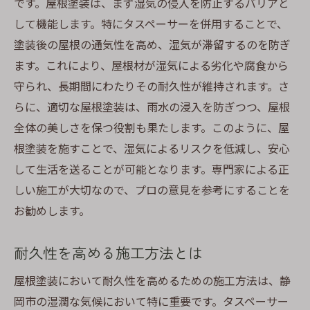
です。屋根塗装は、まず湿気の侵入を防止するバリアと
湿気を逃がす構造設計のメリット
して機能します。特にタスペーサーを併用することで、
静岡市での通気性向上事例
塗装後の屋根の通気性を高め、湿気が滞留するのを防ぎ
効果的なタスペーサー選びのコツ
ます。これにより、屋根材が湿気による劣化や腐食から
通気性が断熱性能に与える影響
守られ、長期間にわたりその耐久性が維持されます。さ
らに、適切な屋根塗装は、雨水の浸入を防ぎつつ、屋根
静岡の気候に適した塗料選びの重要性
全体の美しさを保つ役割も果たします。このように、屋
地域の気候変動に対応する塗料とは
根塗装を施すことで、湿気によるリスクを低減し、安心
塗料の選択が屋根の耐久性を決める
して生活を送ることが可能となります。専門家による正
静岡市での塗料選びの成功例
しい施工が大切なので、プロの意見を参考にすることを
環境に優しい塗料とその選び方
お勧めします。
塗料の性能と価格のバランスを取る
最新技術を活用した塗料の可能性
耐久性を高める施工方法とは
屋根塗装で実現する省エネと快適な住環境
屋根塗装において耐久性を高めるための施工方法は、静
遮熱効果による冷暖房費削減
岡市の湿潤な気候において特に重要です。タスペーサー