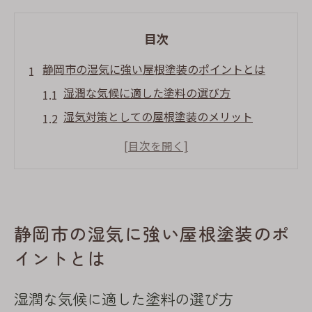
目次
静岡市の湿気に強い屋根塗装のポイントとは
湿潤な気候に適した塗料の選び方
湿気対策としての屋根塗装のメリット
耐久性を高める施工方法とは
静岡市特有の気候に合った色彩選び
梅雨時期でも安心な塗装ケアの方法
地域環境に調和するエコな屋根塗装
静岡市の湿気に強い屋根塗装のポ
タスペーサーで屋根の寿命を延ばす理由
イントとは
タスペーサーの基本機能と利点
塗装後の通気性維持の重要性
湿潤な気候に適した塗料の選び方
湿度対策としてのタスペーサーの役割