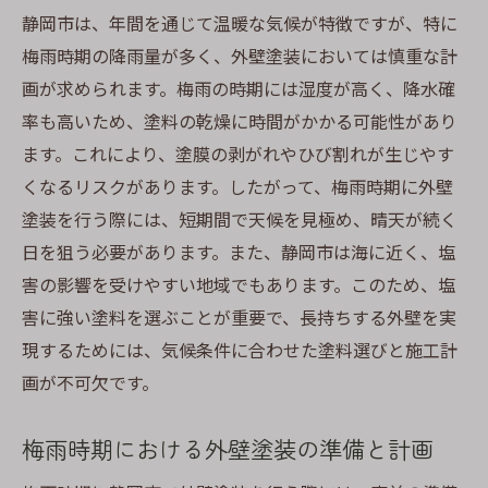
施工スケジュールの融通性とその利点
静岡市は、年間を通じて温暖な気候が特徴ですが、特に
梅雨時期の降雨量が多く、外壁塗装においては慎重な計
湿度が塗料に与える影響と対策
画が求められます。梅雨の時期には湿度が高く、降水確
施工後の持続性を高める方法
率も高いため、塗料の乾燥に時間がかかる可能性があり
梅雨期間中に施工する際のリスク管理
ます。これにより、塗膜の剥がれやひび割れが生じやす
費用対効果を考慮した施工プラン
くなるリスクがあります。したがって、梅雨時期に外壁
静岡市の気候を考慮した外壁塗装の最適タイミ
塗装を行う際には、短期間で天候を見極め、晴天が続く
ング
日を狙う必要があります。また、静岡市は海に近く、塩
静岡市特有の気象パターンとその影響
害の影響を受けやすい地域でもあります。このため、塩
気温と湿度が外壁塗装に与える影響
害に強い塗料を選ぶことが重要で、長持ちする外壁を実
施工スケジュールの立て方
現するためには、気候条件に合わせた塗料選びと施工計
画が不可欠です。
長期的な気象予測を活用した計画作り
最適な塗装時期を見極めるためのチェック
梅雨時期における外壁塗装の準備と計画
リスト