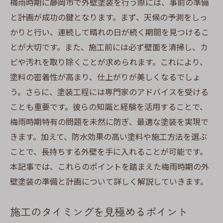
天候の変化に対応する柔軟な戦略
梅雨時期に静岡市で外壁塗装を行う際には、事前の準備
と計画が成功の鍵となります。まず、天候の予測をしっ
梅雨時期でも外壁塗装を成功させるための重要
かりと行い、連続して晴れの日が続く期間を見つけるこ
ポイント
とが大切です。また、施工前には必ず壁面を清掃し、カ
信頼できる施工業者の選び方
ビや汚れを取り除くことが求められます。これにより、
施工前の準備とチェックポイント
塗料の密着性が高まり、仕上がりが美しくなるでしょ
塗料選びで考慮すべき要素
う。さらに、塗装工程には専門家のアドバイスを受ける
施工中、施工後のメンテナンス方法
ことも重要です。彼らの知識と経験を活用することで、
雨の日の施工を避けるための工夫
梅雨時期特有の問題を未然に防ぎ、最適な塗装を実現で
顧客の声から学ぶベストプラクティス
きます。加えて、防水効果の高い塗料や施工方法を選ぶ
ことで、長持ちする外壁を手に入れることが可能です。
静岡市で梅雨時期に外壁塗装を行う際の注意点
本記事では、これらのポイントを踏まえた梅雨時期の外
雨天時の施工リスクとその回避法
壁塗装の準備と計画について詳しく解説していきます。
静岡市の特性に合った工法の選択
施工前後の保証内容と確認事項
施工のタイミングを見極めるポイント
施工結果を長持ちさせるための秘訣