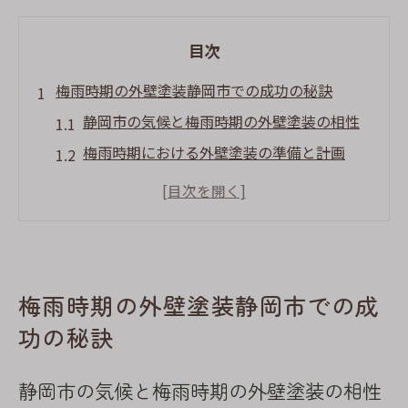
目次
梅雨時期の外壁塗装静岡市での成功の秘訣
静岡市の気候と梅雨時期の外壁塗装の相性
梅雨時期における外壁塗装の準備と計画
施工のタイミングを見極めるポイント
耐久性を高める塗料の選び方
施工中の注意点とプロのアドバイス
梅雨時期の施工後の手入れ方法
梅雨時期の外壁塗装静岡市での成
外壁塗装を梅雨時期に行うメリットとデメリッ
功の秘訣
ト
梅雨時期の外壁塗装のメリットを最大化す
静岡市の気候と梅雨時期の外壁塗装の相性
る方法