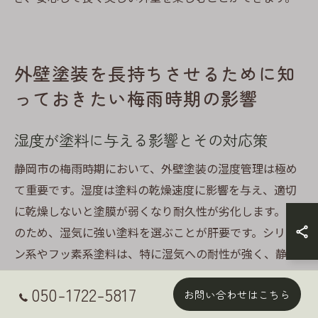
外壁塗装を長持ちさせるために知
っておきたい梅雨時期の影響
湿度が塗料に与える影響とその対応策
静岡市の梅雨時期において、外壁塗装の湿度管理は極め
て重要です。湿度は塗料の乾燥速度に影響を与え、適切
に乾燥しないと塗膜が弱くなり耐久性が劣化します。こ
のため、湿気に強い塗料を選ぶことが肝要です。シリコ
ン系やフッ素系塗料は、特に湿気への耐性が強く、静岡
市のような高湿度地域においても有用です。また、施工
050-1722-5817
お問い合わせはこちら
中は、湿度が低い時間帯を狙って作業を進めることで、
塗膜の健全性を保つことが可能です。さらに、塗装後も