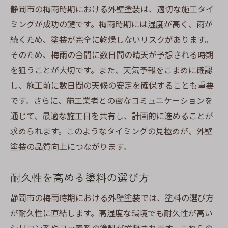
静岡市の梅雨時期における外壁塗装は、適切な施工タイ
施工後のお手入れと管理方法
ミングが成功の鍵です。梅雨時期には湿度が高く、雨が
トラブル事例とその解決策
続くため、塗装が完全に乾燥しないリスクがあります。
外壁塗装を長持ちさせるために知っておきたい
そのため、梅雨の合間に数日間の晴天が予想される時期
梅雨時期の影響
を狙うことが大切です。また、天気予報をこまめに確認
湿度が塗料に与える影響とその対応策
し、施工前に数日間の天候の安定を確保することも重要
耐久性の高い塗料の選び方
です。さらに、施工業者との密なコミュニケーションを
通じて、最適な施工日を共有し、計画的に進めることが
施工後の経年変化を最小限に抑える方法
求められます。このようなタイミングの見極めが、外壁
塗装の保護力を維持するための定期点検
塗装の品質向上につながります。
雨水の進入を防ぐ施工技術
長期間美しさを保つためのコツ
耐久性を高める塗料の選び方
梅雨時期に静岡市で外壁塗装を選ぶ際のコツと
静岡市の梅雨時期における外壁塗装では、塗料の選び方
ヒント
が耐久性に直結します。高湿度な環境でも耐久性が高い
梅雨時期でも安心して施工できる業者の選