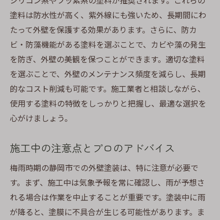
シリコン系やフッ素系の塗料が推奨されます。これらの
び方
塗料は防水性が高く、紫外線にも強いため、長期間にわ
施工前にチェックすべき重要項目
たって外壁を保護する効果があります。さらに、防カ
費用を抑えつつ品質を維持する方法
ビ・防藻機能がある塗料を選ぶことで、カビや藻の発生
季節に適した塗料の選定ポイント
を防ぎ、外壁の美観を保つことができます。適切な塗料
施工前後のトラブルを防ぐための対策
を選ぶことで、外壁のメンテナンス頻度を減らし、長期
成功事例から学ぶ施工のヒント
的なコスト削減も可能です。施工業者と相談しながら、
使用する塗料の特徴をしっかりと把握し、最適な選択を
静岡市の外壁塗装梅雨時期でも安心施工の実践
心がけましょう。
方法
雨が多い時期に最適な施工方法
施工中の注意点とプロのアドバイス
施工現場での天候の変化への対応力
梅雨時期の静岡市での外壁塗装は、特に注意が必要で
安心して依頼できる施工業者の特徴
す。まず、施工中は気象予報を常に確認し、雨が予想さ
施工後の保証とアフターフォロー
れる場合は作業を中止することが重要です。塗装中に雨
梅雨時期特有のトラブル事例と解決策
が降ると、塗膜に不具合が生じる可能性があります。ま
業者とのコミュニケーションの重要性