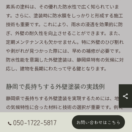
素系の塗料は、その優れた防水性で広く知られていま
す。さらに、塗装時に防水膜をしっかりと形成する施工
技術も重要です。これにより、雨水の浸透を効果的に防
ぎ、外壁の耐久性を向上させることができます。また、
定期メンテナンスも欠かせません。特に外壁のひび割れ
や剥がれが見つかった際には、早めの補修が必要です。
防水性能を意識した外壁塗装は、静岡県特有の気候に対
応し、建物を長期にわたって守る鍵となります。
静岡で長持ちする外壁塗装の実践例
静岡県で長持ちする外壁塗装を実現するためには、地域
の気候特性に合った材料と技術の選択が重要です。例え
ば、耐候性に優れた塗料を使用することで、外壁の耐久
050-1722-5817
お問い合わせはこちら
性を高めることができます。また、ナノテクノロジーを