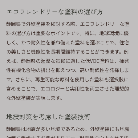
耐候性塗料の特徴と選び方
エコフレンドリーな塗料の選び方
高耐久性を実現する革新的塗料
静岡県で外壁塗装を検討する際、エコフレンドリーな塗
紫外線に強い塗料のメリット
料の選び方は重要なポイントです。特に、地球環境に優
気候に適した塗料の選び方
しく、かつ耐久性を兼ね備えた塗料を選ぶことで、住宅
耐候性を向上させる最新技術
の美しさと機能性を長期間維持することができます。例
耐久性と環境性能を両立する塗料
えば、静岡県の湿潤な気候に適した低VOC塗料は、揮発
静岡の自然に調和する外壁塗装で家の印象をア
性有機化合物の排出を抑えつつ、高い耐候性を発揮しま
ップ
す。さらに、再生可能な原料を使用した塗料も選択肢に
自然素材を活かした塗装の選び方
含めることで、エコロジーと実用性を両立させた理想的
地域の景観に溶け込む色彩
な外壁塗装が実現します。
外壁塗装で自然との共生を実現
地震対策を考慮した塗装技術
静岡ならではの自然調和デザイン
環境に優しい塗装提案
静岡県は地震が多い地域であるため、外壁塗装にも地震
自然を感じる外壁塗装の実例