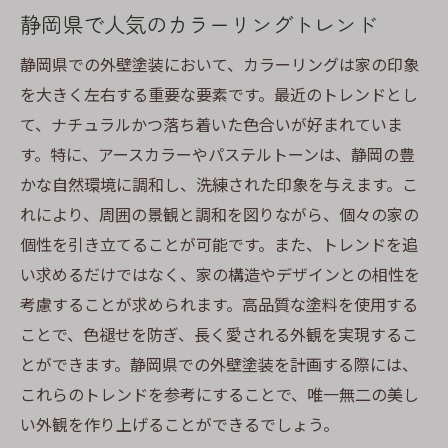
流行を取り入れたカラーリング事例
静岡県で人気のカラーリングトレンド
外壁と内装を調和させる色選び
静岡県での外壁塗装において、カラーリングは家の印象
耐久性と美観を兼ね備えたカラー
を大きく左右する重要な要素です。最近のトレンドとし
色褪せしにくい色の選び方
て、ナチュラルかつ落ち着いた色合いが好まれていま
色選びで家の印象を変える方法
す。特に、アースカラーやパステルトーンは、静岡の豊
かな自然環境に調和し、洗練された印象を与えます。こ
耐久性と美観を両立する静岡の外壁塗装の秘訣
れにより、周囲の景観と調和を図りながら、個々の家の
美しさを保つための定期メンテナンス
個性を引き立てることが可能です。また、トレンドを追
耐久性の高い塗料の選び方
い求めるだけではなく、家の構造やデザインとの相性を
塗装のライフサイクルを考慮した選択
考慮することが求められます。高品質な塗料を使用する
プロに学ぶ外壁塗装の極意
ことで、色褪せを防ぎ、長く愛される外観を実現するこ
防水性能を向上させる工夫
とができます。静岡県での外壁塗装を計画する際には、
静岡で長持ちする外壁塗装の実践例
これらのトレンドを参考にすることで、唯一無二の美し
静岡県で選ばれる外壁塗装の耐候性塗料とは
い外観を作り上げることができるでしょう。