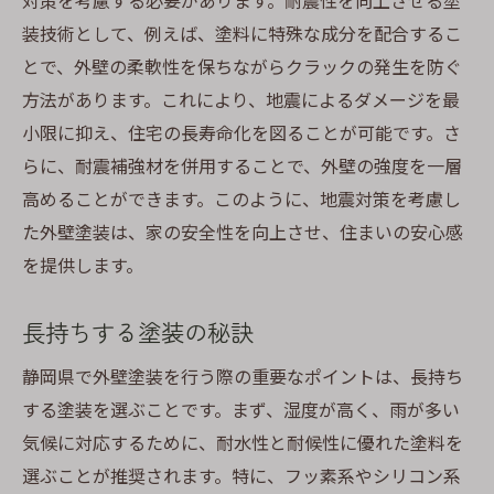
対策を考慮する必要があります。耐震性を向上させる塗
装技術として、例えば、塗料に特殊な成分を配合するこ
外壁塗装の選び方で静岡の住環境を快適にする
とで、外壁の柔軟性を保ちながらクラックの発生を防ぐ
方法
方法があります。これにより、地震によるダメージを最
断熱性能を向上させる塗料
小限に抑え、住宅の長寿命化を図ることが可能です。さ
防音効果のある塗装の選定
らに、耐震補強材を併用することで、外壁の強度を一層
快適な住環境を保つための塗装
高めることができます。このように、地震対策を考慮し
気候変動に対応する塗装の提案
た外壁塗装は、家の安全性を向上させ、住まいの安心感
機能性を重視した塗料の選び方
を提供します。
住み心地を高める外壁塗装の工夫
長持ちする塗装の秘訣
静岡県で外壁塗装を行う際の重要なポイントは、長持ち
する塗装を選ぶことです。まず、湿度が高く、雨が多い
気候に対応するために、耐水性と耐候性に優れた塗料を
選ぶことが推奨されます。特に、フッ素系やシリコン系