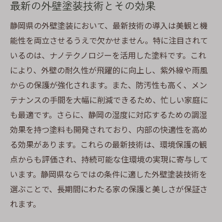
最新の外壁塗装技術とその効果
耐候性塗料の選び方ガイド
静岡県の外壁塗装において、最新技術の導入は美観と機
塗装のプロが教える最適な選択肢
能性を両立させるうえで欠かせません。特に注目されて
地元業者のおすすめ塗装プラン
いるのは、ナノテクノロジーを活用した塗料です。これ
静岡県での失敗しない塗装選び
により、外壁の耐久性が飛躍的に向上し、紫外線や雨風
静岡特有の気候に合う外壁塗装で家を守る方法
からの保護が強化されます。また、防汚性も高く、メン
雨風に強い外壁塗装の選び方
テナンスの手間を大幅に削減できるため、忙しい家庭に
断熱効果を高める塗料の選定
も最適です。さらに、静岡の湿度に対応するための調湿
静岡の自然災害に対抗する塗装
効果を持つ塗料も開発されており、内部の快適性を高め
る効果があります。これらの最新技術は、環境保護の観
メンテナンスフリーの外壁塗装
点からも評価され、持続可能な住環境の実現に寄与して
環境に優しい塗装の選び方
います。静岡県ならではの条件に適した外壁塗装技術を
住宅価値を上げる塗装の秘訣
選ぶことで、長期間にわたる家の保護と美しさが保証さ
静岡県の外壁塗装で選ぶべき最新カラーリング
れます。
地域に溶け込むカラー選びのポイント