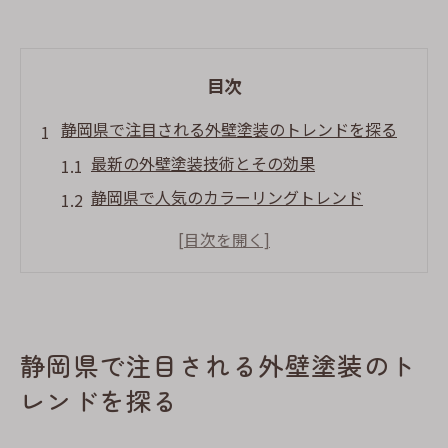
目次
静岡県で注目される外壁塗装のトレンドを探る
最新の外壁塗装技術とその効果
静岡県で人気のカラーリングトレンド
エコフレンドリーな塗料の選び方
地震対策を考慮した塗装技術
長持ちする塗装の秘訣
静岡県での外壁塗装事例
静岡県で注目される外壁塗装のト
外壁塗装で静岡の気候に適した選び方を解説
レンドを探る
静岡県の気候特性と外壁塗装の関係
季節ごとのメンテナンス方法