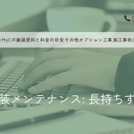
つ
MyCの厳選塗料と料金の目安
その他オプション工事
施工事例
装メンテナンス: 長持ち