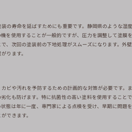
静岡特有の問題に対処する方法
長寿命化を目指すための施工技術
定期的なプロの点検の重要性
装の寿命を延ばすためにも重要です。静岡県のような湿度
長期間美しさを保つための工夫
浄機を使用することが一般的ですが、圧力を調整して塗膜
静岡で外壁の美しさを保つためのメンテナンス術
とで、次回の塗装前の下地処理がスムーズになります。外
繋がります。
美観を維持するためのクリーニング方法
色褪せを防ぐための塗料選び
外壁のテクスチャを守るメンテナンス
静岡の風土に適したメンテナンス計画
、カビや汚れを予防するための計画的な対策が必要です。
美しさを保つための日常管理のコツ
の劣化も防げます。特に抗菌性の高い塗料を使用すること
メンテナンスを楽にする新技術の活用
の状態は年に一度、専門家による点検を受け、早期に問題
とができます。
外壁塗装の劣化を防ぐ静岡ならではのメンテナンス計画
静岡の気候を意識したメンテナンスの重要性