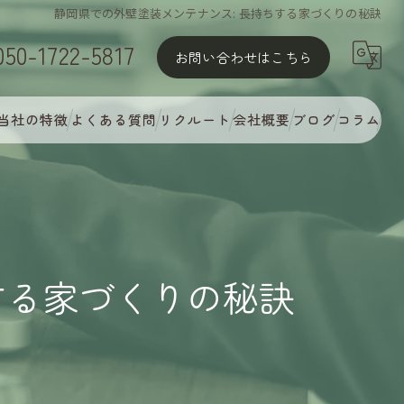
静岡県での外壁塗装メンテナンス: 長持ちする家づくりの秘訣
050-1722-5817
お問い合わせはこちら
当社の特徴
よくある質問
リクルート
会社概要
ブログ
コラム
屋根塗装
外壁塗装
MyCオリジナル多彩塗装
する家づくりの秘訣
完璧な下地処理
アフターフォロー・定期点検