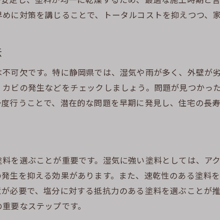
湿気対策としての通気性の確保
早めに対策を講じることで、トータルコストを抑えつつ、
静岡の気候に適した施工時期
専門家による湿気対策のアドバイス
法
静岡の気候に合わせた外壁塗装の選び方とメンテナンス
気候に合わせた塗料の選び方と適用
は不可欠です。特に静岡県では、湿気や雨が多く、外壁が
季節ごとのメンテナンス方法
、カビの発生などをチェックしましょう。問題が見つかっ
一度行うことで、潜在的な問題を早期に発見し、住宅の長
静岡特有の気候による外壁の影響を理解する
防水性能を維持するためのポイント
気温変化に対応する外壁の工夫
気候に応じた専門家の提案を活用する
塗料を選ぶことが重要です。湿気に強い塗料としては、ア
外壁塗装の長寿命化に欠かせない静岡県のメンテナンス
の発生を抑える効果があります。また、速乾性のある塗料
耐久性を高めるための塗料選び
意が必要で、塩分に対する抵抗力のある塗料を選ぶことが
の重要なステップです。
外壁の劣化を抑える環境調整