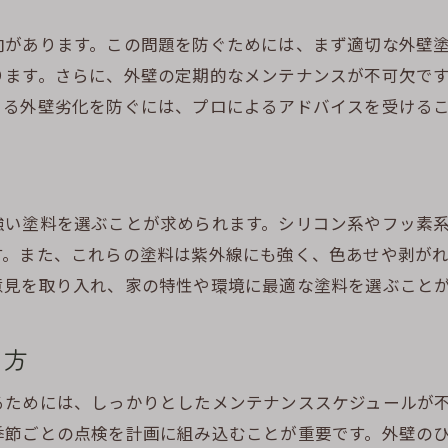
外壁が家を守る理由とそのメカニズム
向があります。この問題を防ぐためには、まず適切な外壁
静岡特有の自然条件への対処法
ります。さらに、外壁の定期的なメンテナンスが不可欠で
家全体の保護を考慮した外壁メンテナンス
よる外壁劣化を防ぐには、プロによるアドバイスを受ける
プロの施工がもたらす安心感
長期的な資産価値を守るための工夫
正しいメンテナンスで安心な住環境を作る
強い塗料を選ぶことが求められます。シリコン系やフッ素
す。また、これらの塗料は紫外線にも強く、色あせや剥が
意見を取り入れ、家の特性や環境に最適な塗料を選ぶこと
て方
るためには、しっかりとしたメンテナンススケジュールが
季節ごとの点検を計画に組み込むことが重要です。外壁の