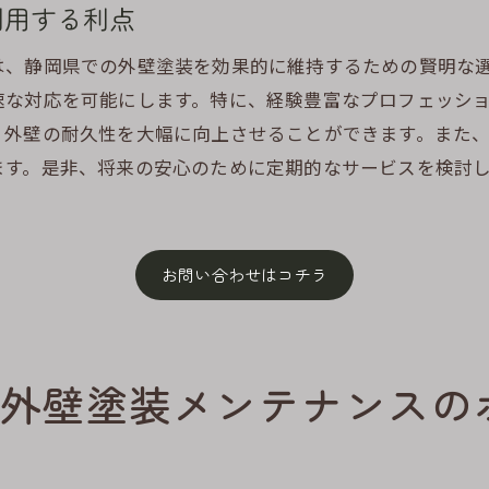
利用する利点
劣化を早期に発見するためのチェックリスト
塗膜の保護と維持をする方法
は、静岡県での外壁塗装を効果的に維持するための賢明な
高湿度対策としての外壁の特性理解
速な対応を可能にします。特に、経験豊富なプロフェッシ
長持ちするメンテナンス製品の選定
、外壁の耐久性を大幅に向上させることができます。また
ます。是非、将来の安心のために定期的なサービスを検討
メンテナンス計画を立てるための地域専門家の活用
静岡県で外壁塗装を長持ちさせるメンテナンスの秘訣
長持ちする塗装のための基礎知識
お問い合わせはコチラ
プロのアドバイスを受けるメリット
早期修理で長寿命を実現する方法
外壁の耐用年数を延ばすためのポイント
外壁塗装メンテナンスの
地域の特性を活かしたメンテナンス
外壁の寿命を延ばすための新技術の導入
静岡の家を守る外壁塗装メンテナンスの重要性