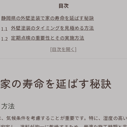
目次
静岡県の外壁塗装で家の寿命を延ばす秘訣
外壁塗装のタイミングを見極める方法
定期点検の重要性とその実施方法
湿気に強い塗料の選び方
外壁洗浄の適切な頻度と方法
カビや汚れを防ぐための予防策
プロのメンテナンスサービスを利用する利点
家の寿命を延ばす秘訣
湿度の高い静岡での外壁塗装メンテナンスのポイント
湿気による外壁劣化を防ぐ方法
る方法
湿度に対応した塗料の選定基準
メンテナンススケジュールの立て方
は、気候条件を考慮することが重要です。特に、湿度の高
が安定し、塗料が均一に乾燥するため、最適な施工時期と