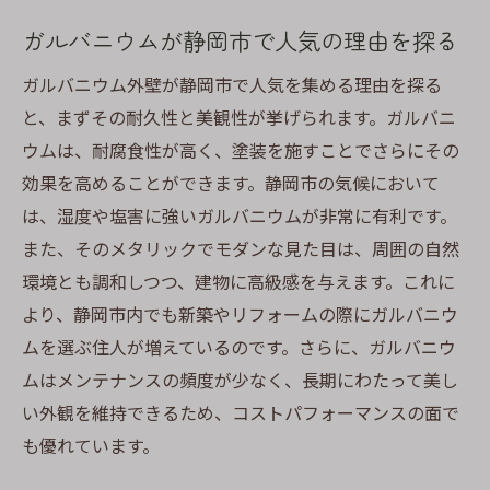
の工夫
ガルバニウムが静岡市で人気の理由を探る
静岡市の環境に適した外壁ケアのテクニッ
ガルバニウム外壁が静岡市で人気を集める理由を探る
ク
と、まずその耐久性と美観性が挙げられます。ガルバニ
ガルバニウムの魅力を引き出す光と影の使
ウムは、耐腐食性が高く、塗装を施すことでさらにその
い方
効果を高めることができます。静岡市の気候において
季節ごとのガルバニウム外壁の手入れ方法
は、湿度や塩害に強いガルバニウムが非常に有利です。
プロが教えるガルバニウム外壁の美観維持
また、そのメタリックでモダンな見た目は、周囲の自然
術
環境とも調和しつつ、建物に高級感を与えます。これに
静岡市の外壁塗装におけるガルバニウム素材の
より、静岡市内でも新築やリフォームの際にガルバニウ
魅力と施工例
ムを選ぶ住人が増えているのです。さらに、ガルバニウ
ガルバニウムの基本特性と静岡市での利用
ムはメンテナンスの頻度が少なく、長期にわたって美し
事例
い外観を維持できるため、コストパフォーマンスの面で
魅力あるガルバニウム外壁の施工例を紹介
も優れています。
静岡市でのガルバニウム施工の成功例と学