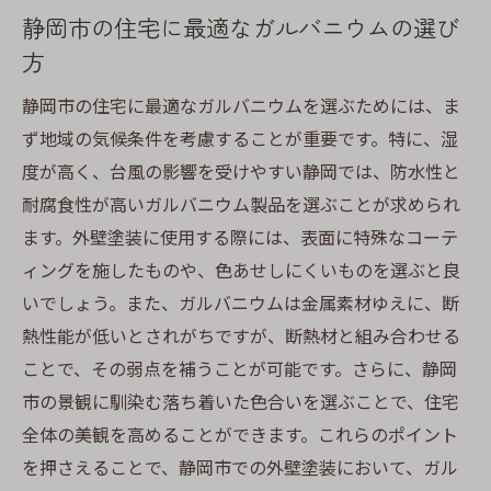
静岡の自然と調和するガルバニウムのカラ
静岡市の住宅に最適なガルバニウムの選び
ー提案
方
ガルバニウム外壁に最適な静岡市の色彩選
静岡市の住宅に最適なガルバニウムを選ぶためには、ま
び
ず地域の気候条件を考慮することが重要です。特に、湿
流行色を取り入れた静岡市のガルバニウム
度が高く、台風の影響を受けやすい静岡では、防水性と
塗装
耐腐食性が高いガルバニウム製品を選ぶことが求められ
静岡市の住宅に良く合うカラーコンビネー
ます。外壁塗装に使用する際には、表面に特殊なコーテ
ション
ィングを施したものや、色あせしにくいものを選ぶと良
静岡市で人気の高いガルバニウムの色とは
いでしょう。また、ガルバニウムは金属素材ゆえに、断
ガルバニウム外壁の配色で個性を引き出す
熱性能が低いとされがちですが、断熱材と組み合わせる
方法
ことで、その弱点を補うことが可能です。さらに、静岡
市の景観に馴染む落ち着いた色合いを選ぶことで、住宅
ガルバニウム外壁塗装のプロが教える長持ちす
全体の美観を高めることができます。これらのポイント
るコツ
を押さえることで、静岡市での外壁塗装において、ガル
プロから学ぶガルバニウム塗装のメンテナ