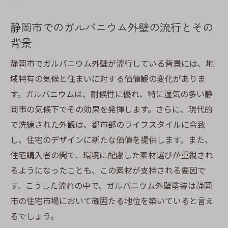
べきこと
静岡市での外壁塗装計画の立て方
静岡市でのガルバニウム外壁の流行とその
背景
ガルバニウム塗装の事前準備と必要な手続
き
静岡市でガルバニウム外壁が流行している背景には、地
静岡市の気候を考慮したプロジェクトスケ
域特有の気候と住まいに対する価値観の変化がありま
ジュール
す。ガルバニウムは、耐候性に優れ、特に湿気の多い静
施工業者選びで失敗しないためのポイント
岡市の気候下でその効果を発揮します。さらに、現代的
外壁塗装で避けるべき静岡市特有のトラブ
で洗練された外観は、都市部のライフスタイルに合致
ル
し、住宅のデザインに新たな価値を提供します。また、
住宅購入者の間で、環境に配慮した素材選びが重視され
住まいを美しく保つためのガルバニウム外壁塗
るようになったことも、この素材が支持される要因で
装の秘訣
す。こうした流れの中で、ガルバニウム外壁塗装は静岡
静岡市でのガルバニウム外壁の美しさを保
市の住宅市場において確固たる地位を築いていると言え
つ方法
るでしょう。
ガルバニウムの見た目を長く維持するため