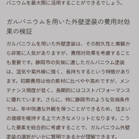
バニウムを最大限に活用することができるでしょう。
ンス術
塗装のプロが推奨する静岡市における施工
ガルバニウムを用いた外壁塗装の費用対効
方法
果の検証
静岡市でのガルバニウム外壁の長寿命化戦
ガルバニウムを用いた外壁塗装は、その耐久性と美観か
略
ら非常に人気がありますが、費用対効果を考慮すること
ガルバニウムの質を保つための定期点検の
も重要です。静岡市の気候に適したガルバニウム塗装
重要性
は、湿気や紫外線に強く、長持ちするという特徴があり
静岡市でのガルバニウム外壁の効果的な保
ます。初期費用は他の素材に比べやや高めですが、メン
護方法
テナンス頻度が低く、長期的にはコストパフォーマンス
長く美しいガルバニウムを維持するための
に優れています。さらに、特に静岡市のような気候条件
アドバイス
では、年中快適な外観を保つことができるため、住まい
静岡市での外壁塗装プロジェクトの始め方と注
の価値を維持する上で大きなメリットとなります。こう
意点
した要素を総合的に考慮することで、ガルバニウム外壁
塗装プロジェクトを始める前に知っておく
塗装の選択がいかに賢明であるかが理解できます。