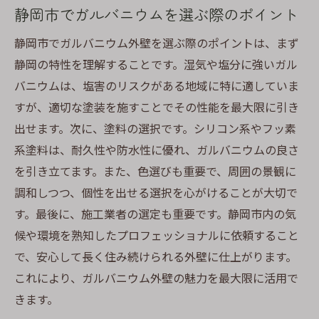
静岡市でガルバニウムを選ぶ際のポイント
び
ガルバニウムのデザイン性と静岡市の住宅
静岡市でガルバニウム外壁を選ぶ際のポイントは、まず
事例
静岡の特性を理解することです。湿気や塩分に強いガル
施工事例から見るガルバニウムの可能性
バニウムは、塩害のリスクがある地域に特に適していま
すが、適切な塗装を施すことでその性能を最大限に引き
ガルバニウムによる外壁リフォームの実例
出せます。次に、塗料の選択です。シリコン系やフッ素
集
系塗料は、耐久性や防水性に優れ、ガルバニウムの良さ
ガルバニウム外壁の塗装で住まいをより魅力的
を引き立てます。また、色選びも重要で、周囲の景観に
にする方法
調和しつつ、個性を出せる選択を心がけることが大切で
静岡市での外壁塗装で住まいを一新するア
す。最後に、施工業者の選定も重要です。静岡市内の気
イデア
候や環境を熟知したプロフェッショナルに依頼すること
ガルバニウムで作る美しい外観の実現方法
で、安心して長く住み続けられる外壁に仕上がります。
デザイン性を高めるガルバニウムの活用法
これにより、ガルバニウム外壁の魅力を最大限に活用で
ガルバニウム外壁で個性を際立たせるテク
きます。
ニック