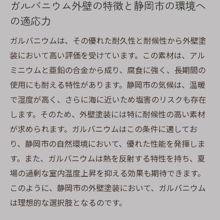
ガルバニウムが静岡市で人気の理由を探る
ガルバニウム外壁の特徴と静岡市の環境へ
静岡市でガルバニウムを選ぶ際のポイント
の適応力
ガルバニウム外壁の耐久性を高める静岡市に適
ガルバニウムは、その優れた耐久性と耐候性から外壁塗
した塗装法
装において高い評価を受けています。この素材は、アル
静岡市の気候に強い塗装法の選び方
ミニウムと亜鉛の合金から成り、腐食に強く、長期間の
ガルバニウム外壁の耐久性を長持ちさせる
使用にも耐える特性があります。静岡市の気候は、温暖
テクニック
で湿度が高く、さらに海に近いため塩害のリスクも存在
静岡市での長持ちする塗料の選定基準
します。そのため、外壁塗装には特に耐候性の高い素材
が求められます。ガルバニウムはこの条件に適してお
ガルバニウムの劣化を防ぐメンテナンス法
り、静岡市の自然環境において、優れた性能を発揮しま
塗装プロが教える静岡市に適した施工手順
す。また、ガルバニウムは熱を反射する特性を持ち、夏
実践的なガルバニウム外壁のメンテナンス
場の過剰な室内温度上昇を抑える効果も期待できます。
方法
このように、静岡市の外壁塗装において、ガルバニウム
静岡の気候に合ったガルバニウム外壁塗装のカ
は理想的な選択肢となるのです。
ラー選び