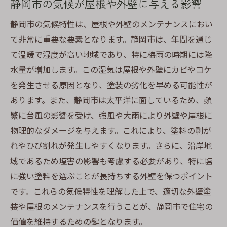
静岡市の気候が屋根や外壁に与える影響
劣化を防ぐためのプロのチェックポイント
静岡市の気候特性は、屋根や外壁のメンテナンスにおい
屋根の寿命を延ばすための塗装テクニック
て非常に重要な要素となります。静岡市は、年間を通じ
住まいの耐久性を高める外壁塗装の役割
て温暖で湿度が高い地域であり、特に梅雨の時期には降
外壁塗装と屋根メンテナンスのバランス
水量が増加します。この湿気は屋根や外壁にカビやコケ
過去の施工事例から学ぶ劣化対策
を発生させる原因となり、塗装の劣化を早める可能性が
外壁塗装を長持ちさせる静岡市での屋根劣化サ
あります。また、静岡市は太平洋に面しているため、頻
インと対応策
繁に台風の影響を受け、強風や大雨により外壁や屋根に
外壁塗装の効果を最大化する秘訣
物理的なダメージを与えます。これにより、塗料の剥が
屋根劣化の早期発見と迅速対応
れやひび割れが発生しやすくなります。さらに、沿岸地
域であるため塩害の影響も考慮する必要があり、特に塩
有効な外壁メンテナンスプランの立て方
に強い塗料を選ぶことが長持ちする外壁を保つポイント
地域特性に合わせた塗料の選び方
です。これらの気候特性を理解した上で、適切な外壁塗
長持ちする外壁塗装のための施工方法
装や屋根のメンテナンスを行うことが、静岡市で住宅の
専門家による定期的なチェックの重要性
価値を維持するための鍵となります。