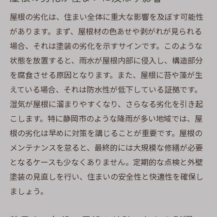
効果的な塗装プランニングの立て方
屋根の劣化は、住まい全体に重大な影響を及ぼす可能性
があります。まず、屋根材の色あせや剥がれが見られる
静岡市の気候に適した外壁塗装の選び方と屋根
場合、それは塗装の劣化を示すサインです。このような
メンテナンス
状態を放置すると、雨水が屋根内部に侵入し、構造部分
静岡市にフィットした塗料の選定基準
を腐食させる原因となります。また、屋根に苔や藻が生
耐久性を高めるための塗料の選び方
えている場合、それは防水性が低下している証拠です。
外壁塗装における色の選び方とその効果
湿気が屋根に溜まりやすくなり、さらなる劣化を引き起
地域特性を考慮したメンテナンスのポイン
こします。特に静岡市のような降雨が多い地域では、屋
ト
根の劣化は早めに対策を講じることが重要です。屋根の
静岡市の気候を考慮した屋根素材の選び方
メンテナンスを怠ると、最終的には大規模な修繕が必要
長期間美しさを保つためのメンテナンス術
となるケースも少なくありません。定期的な点検と外壁
塗装の見直しを行い、住まいの安全性と快適性を確保し
あなたの家を守る外壁塗装と屋根劣化ポイント
ましょう。
の見極め方
外壁塗装で家を守るための基本知識