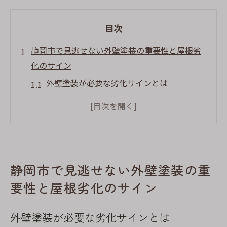
目次
静岡市で見逃せない外壁塗装の重要性と屋根劣
化のサイン
外壁塗装が必要な劣化サインとは
屋根の劣化が住まいに及ぼす影響
静岡市の気候が屋根や外壁に与える影響
屋根と外壁の劣化を早期に見つけるコツ
外壁塗装で住環境を守る理由
静岡市で見逃せない外壁塗装の重
劣化を防ぐための定期的な点検の重要性
要性と屋根劣化のサイン
外壁塗装で住まいの価値を守る静岡市の屋根塗
り替えタイミング
外壁塗装が必要な劣化サインとは
屋根塗り替えの最適な時期の見極め方