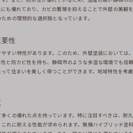
湿気対策における塗料の役割
性にも優れており、カビの繁殖を抑えることで外壁の美観
地域特有の気候条件を考慮した外壁保護
つための理想的な選択肢となっています。
静岡市で見られる外壁の問題と解決策
無機ハイブリッド塗料で外壁を長持ちさせる秘訣
重要性
耐久性を高める塗料の特性
施工前の準備と下地処理の重要性
けやすい特性があります。このため、外壁塗装においては
水性と防カビ性を持ち、静岡市のような多湿な環境でも信
塗布技術が持つ影響について
たって住まいを美しく保つことができます。地域特性を考
定期的なメンテナンスの必要性
無機ハイブリッド塗料で得られる長期的なコスト削
効果的な使用方法と注意点
点
防水性と防カビ性に優れた外壁塗装選びのポイント
防水性がもたらす安心感
て多くの優れた点を持っています。特に注目すべきは、耐
、これに耐える性能が求められます。無機ハイブリッド塗
防カビ性塗料の選定方法