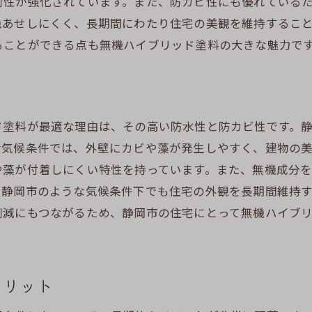
耐性が強化されています。また、防カビ性にも優れている
外壁トラブルを未然に防ぐための選択
色あせしにくく、長期間にわたり住宅の美観を維持するこ
湿気対策に最適な塗料の特徴
ることができる点も無機ハイブリッド塗料の大きな魅力で
静岡市での効果的な塗料選びの基準
長期的に見た塗料の選び方とその効果
静岡市の気候に適した外壁塗装の選定方法
ド塗料が最適な理由は、その高い防水性と防カビ性です。
地域特性を考慮した塗料選び
な気候条件では、外壁にカビや藻が発生しやすく、建物の
静岡市の気候と塗料の関係性
や藻が付着しにくい特性を持っています。また、無機成分
効果的な塗装方法の選定基準
、静岡市のような気候条件下でも住宅の外観を長期間維持
静岡市における外壁塗装の成功事例
削減にもつながるため、静岡市の住宅にとって無機ハイブ
適切な塗料選びで住宅を守る
地域に根ざした塗料選びの重要性
外壁を美しく保つための無機ハイブリッド塗料の活用法
メリット
美しさを長持ちさせるためのポイント