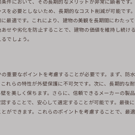
候条件において、その長期的なメリットが非常に顕著です
色褪せしにくい塗料の選び方
ンスを必要としないため、長期的なコスト削減が可能です
静岡市の景観に合ったカラーチョイス
用に最適です。これにより、建物の美観を長期間にわたって
無機ハイブリッド塗料のデザイン性
色あせや劣化を防止することで、建物の価値を維持し続け
美観を保つためのメンテナンス方法
えるでしょう。
塗料選びがもたらす美しさの継続
塗装技術で差をつける！静岡市の外壁塗装の選び方
熟練した職人による施工の重要性
かの重要なポイントを考慮することが必要です。まず、防
技術力がもたらす外壁の質
、これらの特性が外壁保護に不可欠です。次に、長期的な
施工技術で得られる耐久性
外壁を美しく保ちます。さらに、信頼できるメーカーの製
高品質な仕上がりを実現するための技術
確認することで、安心して選定することが可能です。最後
施工前に知っておくべき技術情報
ことができます。これらのポイントを考慮することで、最
技術選びが外壁の寿命に与える影響
耐久性を重視する静岡市での外壁塗装のすすめ