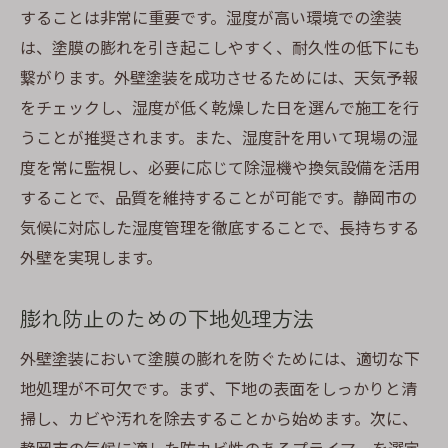
塗膜の膨れ防止に役立つ外壁点検のタイミング
することは非常に重要です。湿度が高い環境での塗装
定期点検の重要性とその頻度
は、塗膜の膨れを引き起こしやすく、耐久性の低下にも
季節ごとのチェックポイント
繋がります。外壁塗装を成功させるためには、天気予報
をチェックし、湿度が低く乾燥した日を選んで施工を行
点検時に見逃せない劣化サイン
うことが推奨されます。また、湿度計を用いて現場の湿
自宅でできる簡単点検方法
度を常に監視し、必要に応じて除湿機や換気設備を活用
プロによる詳細点検のメリット
することで、品質を維持することが可能です。静岡市の
点検結果を踏まえた改善策
気候に対応した湿度管理を徹底することで、長持ちする
静岡市の気候に適した外壁塗装の選び方ガイド
外壁を実現します。
地域特性を活かした塗料選定
気候に応じた塗装プランの提案
膨れ防止のための下地処理方法
湿気対策を考慮した施工方法
外壁塗装において塗膜の膨れを防ぐためには、適切な下
静岡市の気候に合った色選び
地処理が不可欠です。まず、下地の表面をしっかりと清
長持ちする外壁材の特徴
掃し、カビや汚れを除去することから始めます。次に、
気候変動に強い外壁塗装の実践