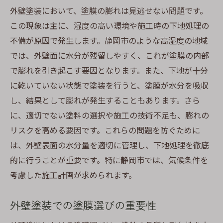
外壁塗装において、塗膜の膨れは見逃せない問題です。
下地処理で湿気侵入を防ぐ方法
この現象は主に、湿度の高い環境や施工時の下地処理の
施工時期を見極めるための湿度チェック
不備が原因で発生します。静岡市のような高湿度の地域
塗膜の膨れを防ぐ湿気対策のポイント
では、外壁面に水分が残留しやすく、これが塗膜の内部
静岡市での長寿命外壁塗装を実現するため
で膨れを引き起こす要因となります。また、下地が十分
に
に乾いていない状態で塗装を行うと、塗膜が水分を吸収
塗膜の膨れを防ぐ外壁塗装のポイント
し、結果として膨れが発生することもあります。さら
膨れを防ぐための施工手順
に、適切でない塗料の選択や施工の技術不足も、膨れの
外壁塗装の事前準備と注意点
リスクを高める要因です。これらの問題を防ぐために
適切な塗料選択がもたらす効果
は、外壁表面の水分量を適切に管理し、下地処理を徹底
的に行うことが重要です。特に静岡市では、気候条件を
膨れを起こさないための施工管理
考慮した施工計画が求められます。
施工後の定期的な点検の必要性
湿度に影響されにくい施工方法
外壁塗装での塗膜選びの重要性
湿気に強い外壁塗装を選ぶ際の注意点