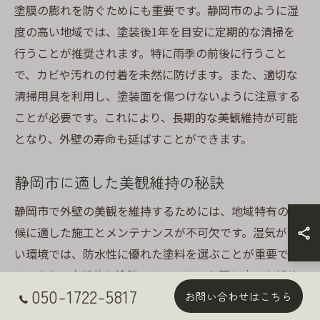
塗膜の膨れを防ぐためにも重要です。静岡市のように湿
度の高い地域では、塗装後1年を目安に定期的な清掃を
行うことが推奨されます。特に雨季の前後に行うこと
で、カビや汚れの付着を未然に防げます。また、適切な
清掃用具を利用し、塗装面を傷つけないように注意する
ことが必要です。これにより、長期的な美観維持が可能
となり、外壁の寿命も延ばすことができます。
静岡市に適した美観維持の秘訣
静岡市で外壁の美観を維持するためには、地域特有の気
候に適した施工とメンテナンスが不可欠です。湿気が多
い環境では、防水性に優れた塗料を選ぶことが重要で
す。また、定期的な塗膜のチェックと必要に応じた補修
050-1722-5817
を行うことで、劣化を防ぎます。そして、外壁塗装の専
お問い合わせはこちら
門家に相談し、最適なメンテナンスプランを立てること