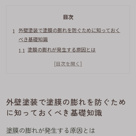
目次
外壁塗装で塗膜の膨れを防ぐために知っておく
べき基礎知識
塗膜の膨れが発生する原因とは
外壁塗装での塗膜選びの重要性
施工前に確認すべき湿度の影響
膨れ防止のための下地処理方法
外壁塗装における正しい塗料の選び方
外壁塗装で塗膜の膨れを防ぐため
静岡市特有の気候に合わせた施工方法
に知っておくべき基礎知識
静岡市の湿度対策を考慮した外壁塗装の重要性
高湿度環境が外壁塗装に及ぼす影響
塗膜の膨れが発生する原因とは
湿気対策に最適な塗料の選び方