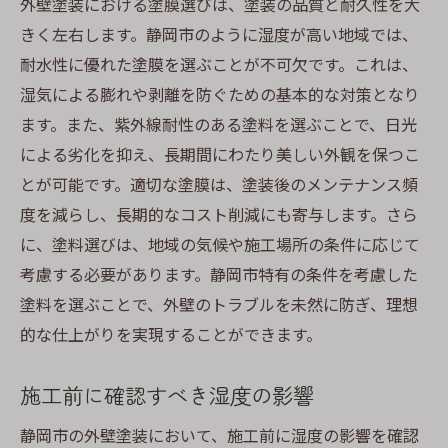
外壁塗装における塗膜選びは、塗装の品質と耐久性を大
防湿性に優れた塗料の見極め方
きく左右します。静岡市のように湿度が高い地域では、
外壁材の特性を理解し選ぶ
耐水性に優れた塗膜を選ぶことが不可欠です。これは、
塗料の耐候性と耐久性の比較
湿気による膨れや剥離を防ぐための基本的な対策となり
施工者選びのポイント
ます。また、紫外線耐性のある塗料を選ぶことで、日光
湿気に負けない施工実績の確認
による劣化を抑え、長期間にわたり美しい外観を保つこ
高湿度環境での施工事例から学ぶ
とが可能です。適切な塗膜は、塗装後のメンテナンス頻
度を減らし、長期的なコスト削減にも寄与します。さら
外壁塗装の秘訣で美しい景観を守る方法
に、塗料選びは、地域の気候や施工場所の条件に応じて
景観を維持するためのデザイン選び
考慮する必要があります。静岡市特有の条件を考慮した
色褪せに強い塗料の選び方
塗料を選ぶことで、外壁のトラブルを未然に防ぎ、理想
環境に配慮した施工の重要性
的な仕上がりを実現することができます。
長期的に美観を保つ維持管理
塗装後の外壁清掃のタイミング
施工前に確認すべき湿度の影響
静岡市に適した美観維持の秘訣
静岡市の外壁塗装において、施工前に湿度の影響を確認