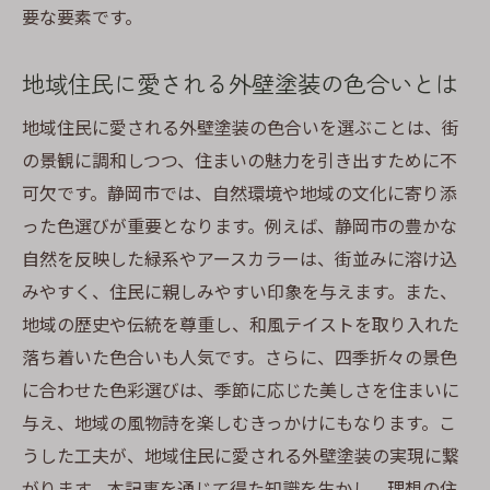
チ
要な要素です。
静岡市の外壁塗装で実現する快適で美しい住ま
い作り
地域住民に愛される外壁塗装の色合いとは
快適な住空間を作るための外壁塗装の役割
地域住民に愛される外壁塗装の色合いを選ぶことは、街
美しさと機能性を両立するデザインの秘訣
の景観に調和しつつ、住まいの魅力を引き出すために不
静岡市で叶える理想の住まいの作り方
可欠です。静岡市では、自然環境や地域の文化に寄り添
快適な室内環境を保つための塗装技術
った色選びが重要となります。例えば、静岡市の豊かな
家族が安心して過ごせる住まいの実現方法
自然を反映した緑系やアースカラーは、街並みに溶け込
みやすく、住民に親しみやすい印象を与えます。また、
未来を見据えた外壁塗装の選択と計画
地域の歴史や伝統を尊重し、和風テイストを取り入れた
落ち着いた色合いも人気です。さらに、四季折々の景色
に合わせた色彩選びは、季節に応じた美しさを住まいに
与え、地域の風物詩を楽しむきっかけにもなります。こ
うした工夫が、地域住民に愛される外壁塗装の実現に繋
がります。本記事を通じて得た知識を生かし、理想の住