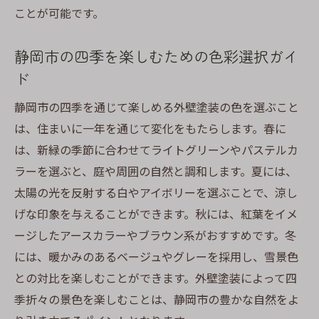
略
ことが可能です。
家族のライフスタイルに合わせた色選び
静岡市の四季を楽しむための色彩選択ガイ
風水を取り入れた外壁塗装の色選択
ド
トレンドを押さえた色の選び方ガイド
個性的な外観を演出するカラーコーディネ
静岡市の四季を通じて楽しめる外壁塗装の色を選ぶこと
ート
は、住まいに一年を通じて変化をもたらします。春に
は、新緑の季節に合わせてライトグリーンやパステルカ
住まいの価値を高める色選びの秘訣
ラーを選ぶと、庭や周囲の自然と調和します。夏には、
静岡市における外壁塗装住まいを魅力的に変え
太陽の光を反射する白やアイボリーを選ぶことで、涼し
る方法
げな印象を与えることができます。秋には、紅葉をイメ
住まいの魅力を引き立てる外壁塗装のテク
ージしたアースカラーやブラウン系がおすすめです。冬
ニック
には、暖かみのあるベージュやグレーを採用し、雪景色
周囲の景観と調和するデザインの考え方
との対比を楽しむことができます。外壁塗装によって四
外壁塗装で実現する住まいのイメージチェ
季折々の景色を楽しむことは、静岡市の豊かな自然をよ
ンジ