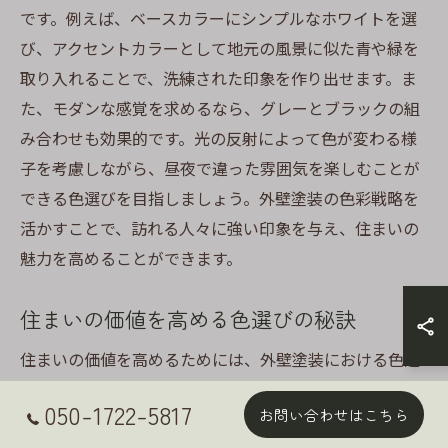
です。例えば、ベースカラーにシンプルなホワイトを選
び、アクセントカラーとして地元の風景に似た青や緑を
取り入れることで、洗練された印象を作り出せます。ま
た、モダンな感覚を求めるなら、グレーとブラックの組
み合わせも効果的です。光の反射によって色が変わる様
子を考慮しながら、昼夜で違った雰囲気を楽しむことが
できる色選びを目指しましょう。外壁塗装の色彩戦略を
活かすことで、訪れる人々に強い印象を与え、住まいの
魅力を高めることができます。
住まいの価値を高める色選びの秘訣
住まいの価値を高めるためには、外壁塗装における色選
びが欠かせません。静岡市では、風景や気候を考慮した
050-1722-5817
お問い合わせはこちら
色選びが、家の寿命と美観を保つ鍵となります。明るい