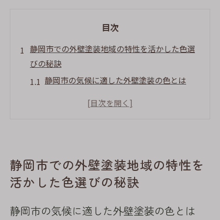
目次
静岡市での外壁塗装地域の特性を活かした色選
びの秘訣
静岡市の気候に適した外壁塗装の色とは
地域特有の風土を考慮した色選びのポイン
ト
自然環境に調和する外壁塗装の色の選び方
静岡市の四季を楽しむための色彩選択ガイ
ド
静岡市での外壁塗装地域の特性を
地元の文化を反映した外壁塗装の色選び
活かした色選びの秘訣
地域住民に愛される外壁塗装の色合いとは
静岡市の気候に適した外壁塗装の色とは
季節を味方に静岡市で成功する外壁塗装の計画