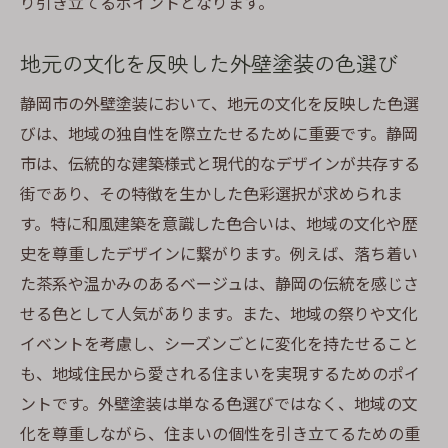
り引き立てるポイントとなります。
施工前に知っておくべきデザインのトレン
ド
地元の文化を反映した外壁塗装の色選び
美しい仕上がりを追求するためのプロセス
静岡市の外壁塗装において、地元の文化を反映した色選
静岡市の特色を生かした外壁塗装のアイデ
びは、地域の独自性を際立たせるために重要です。静岡
ア
市は、伝統的な建築様式と現代的なデザインが共存する
高品質な外壁塗装静岡市で住まいの印象をアッ
街であり、その特徴を生かした色彩選択が求められま
プさせる技術
す。特に和風建築を意識した色合いは、地域の文化や歴
高品質を実現する塗装技術の選び方
史を尊重したデザインに繋がります。例えば、落ち着い
た茶系や温かみのあるベージュは、静岡の伝統を感じさ
プロが教える外壁塗装のテクニック
せる色として人気があります。また、地域の祭りや文化
外壁塗装で家の印象を劇的に変える方法
イベントを考慮し、シーズンごとに変化を持たせること
施工品質を左右する重要ポイント
も、地域住民から愛される住まいを実現するためのポイ
最新技術を取り入れた外壁塗装の例
ントです。外壁塗装は単なる色選びではなく、地域の文
住まいの魅力を高めるための塗装アプロー
化を尊重しながら、住まいの個性を引き立てるための重