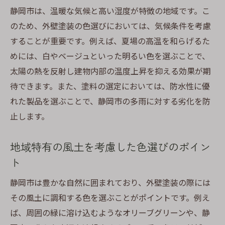
法
静岡市は、温暖な気候と高い湿度が特徴の地域です。こ
静岡市の季節ごとの外壁塗装の最適時期
のため、外壁塗装の色選びにおいては、気候条件を考慮
天候を考慮した外壁塗装のスケジューリン
することが重要です。例えば、夏場の高温を和らげるた
グ
めには、白やベージュといった明るい色を選ぶことで、
太陽の熱を反射し建物内部の温度上昇を抑える効果が期
雨季に強い外壁塗装計画の立て方
待できます。また、塗料の選定においては、防水性に優
季節変動に強い塗装材料の選び方
れた製品を選ぶことで、静岡市の多雨に対する劣化を防
夏と冬の塗装計画の違いとその対策
止します。
季節に適した外壁塗装のメンテナンス方法
美観と耐久性を両立静岡市の外壁塗装で避ける
地域特有の風土を考慮した色選びのポイン
べき落とし穴
ト
見落としがちな外壁塗装の耐久性ポイント
静岡市は豊かな自然に囲まれており、外壁塗装の際には
色選びで失敗しないための注意点
その風土に調和する色を選ぶことがポイントです。例え
外壁塗装でよくある問題点とその解決策
ば、周囲の緑に溶け込むようなオリーブグリーンや、静
耐久性を損なわない色の選び方