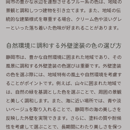
岡市の豊かな水辺を連想させるブルー系の色は、地域の
塗装前に確認すべき重要チェックポイント
景観と調和しつつ建物を引き立てます。また、地域の伝
静岡市特有の外壁塗装の落とし穴とは
統的な建築様式を尊重する場合、クリーム色や淡いグレ
ーといった落ち着いた色味が好まれることがあります。
静岡市の外壁塗装長持ちする美しさを保つ塗料
選びのポイント
自然環境に調和する外壁塗装の色の選び方
長寿命のための塗料の選定基準
外壁塗装における最新塗料技術の紹介
静岡市は、豊かな自然環境に囲まれた地域であり、その
風景に調和する外壁塗装の色選びは重要です。外壁塗装
耐候性に優れた塗料の選び方
の色を選ぶ際には、地域特有の風土や自然環境を考慮す
静岡市の気候に合った塗料の特徴とは
ることがポイントです。例えば、山々に囲まれた地域で
エコフレンドリーな塗料の選択肢
は、自然の緑を基調とした色を選ぶことで、周囲の景観
美しさを保つための定期メンテナンス方法
と美しく調和します。また、海に近い場所では、青や淡
外壁塗装で変わる静岡市の住まい理想を叶える
いベージュを取り入れることで、静岡市の海の美しさを
色の選び方
反映した外壁を実現できます。さらに、塗料の質や耐候
理想の住まいを実現する外壁塗装の色彩戦
性を考慮して選ぶことで、長期間にわたり美しさを保つ