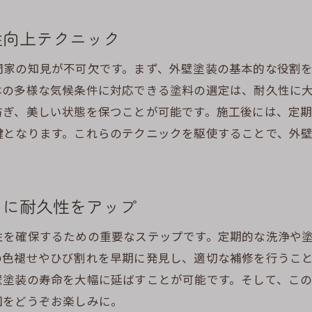
冬場の施工で注意すべきポイント
性向上テクニック
季節に応じたコスト削減のテクニック
雨季や冬季に最適な塗料選びと施工計画
門家の知見が不可欠です。まず、外壁塗装の基本的な役割
オフシーズンを狙った施工のメリット
本の多様な気候条件に対応できる塗料の選定は、耐久性に
タイミングを見極めたコスト削減の方法
防ぎ、美しい状態を保つことが可能です。施工後には、定
長期間の耐久性を実現する外壁塗装のテクニック
鍵となります。これらのテクニックを駆使することで、外
耐久性を高める塗料の選び方
施工技術で実現する長期間の耐久性
らに耐久性をアップ
外壁塗装の寿命を延ばすための維持管理
長期間の保護を実現する最新の施工法
性を確保するための重要なステップです。定期的な洗浄や
適切な施工で耐久性を向上させる方法
の色褪せやひび割れを早期に発見し、適切な補修を行うこ
専門家が教える外壁塗装の耐久性アップ術
壁塗装の寿命を大幅に延ばすことが可能です。そして、こ
回をどうぞお楽しみに。
外壁塗装で見た目と機能性を兼ね備えた建物にする方法