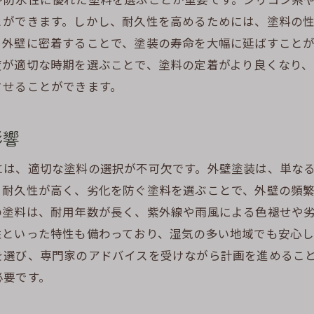
塗料の耐候性と気候の関係
とができます。しかし、耐久性を高めるためには、塗料の
気候に応じた施工時期の見極め
と外壁に密着することで、塗装の寿命を大幅に延ばすこと
外壁塗装の選び方で地域特性に対応する
度が適切な時期を選ぶことで、塗料の定着がより良くなり、
外壁塗装の効果を最大化する施工時期の見極め方
させることができます。
最適な施工時期を選ぶための気象条件の確認方法
施工時期による外壁塗装の効果の違い
影響
施工スケジュールを立てるための季節別ガイド
には、適切な塗料の選択が不可欠です。外壁塗装は、単な
天候を読み取って最適な施工計画を
、耐久性が高く、劣化を防ぐ塗料を選ぶことで、外壁の頻
施工時期を見極めるためのプロのアドバイス
の塗料は、耐用年数が長く、紫外線や雨風による色褪せや
季節ごとの施工のメリットとデメリット
性といった特性も備わっており、湿気の多い地域でも安心
外壁塗装で建物を美しく保つための季節別秘訣
を選び、専門家のアドバイスを受けながら計画を進めるこ
季節ごとの美観を保つための塗料選び
必要です。
外壁の美しさを維持するための季節別メンテナンス