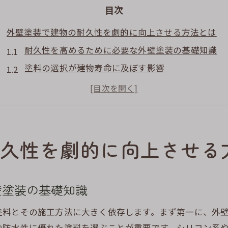
目次
外壁塗装で建物の耐久性を劇的に向上させる方法とは
耐久性を高めるために必要な外壁塗装の基礎知識
塗料の選択が建物寿命に及ぼす影響
施工技術と耐久性の関係性
環境に適した外壁塗装の選び方
専門家が教える外壁塗装の耐久性向上テクニック
外壁塗装後のメンテナンスでさらに耐久性をアップ
久性を劇的に向上させる
日本の気候に適した外壁塗装の選び方ガイド
四季折々の気候に対応する塗料選び
壁塗装の基礎知識
日本独自の気候から見た外壁塗装のポイント
地域別に見る最適な外壁塗装の選び方
塗料とその施工方法に大きく依存します。まず第一に、外
や防水性に優れた塗料を選ぶことが重要です。シリコン系