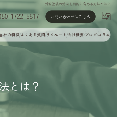
外壁塗装の効果を劇的に高める方法とは？
050-1722-5817
お問い合わせはこちら
当社の特徴
よくある質問
リクルート
会社概要
ブログ
コラム
屋根塗装
外壁塗装
MyCオリジナル多彩塗装
法とは？
完璧な下地処理
アフターフォロー・定期点検