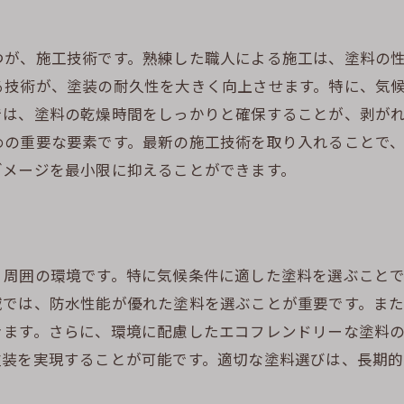
美観を長持ちさせるための施工タイミング
季節に応じた外壁塗装のアプローチ
つが、施工技術です。熟練した職人による施工は、塗料の
美しさを損なわない外壁塗装のコツ
る技術が、塗装の耐久性を大きく向上させます。特に、気
季節別に見る外壁塗装の美観維持法
では、塗料の乾燥時間をしっかりと確保することが、剥が
外壁塗装における費用対効果を高める塗料選びのポイン
めの重要な要素です。最新の施工技術を取り入れることで
費用対効果を考慮した塗料選びの基本
ダメージを最小限に抑えることができます。
コストパフォーマンスの良い塗料の選び方
長期間の美観と耐久性を実現する費用対効果
予算に応じた外壁塗装の選び方ガイド
、周囲の環境です。特に気候条件に適した塗料を選ぶこと
費用対効果を最大化するための塗料比較
では、防水性能が優れた塗料を選ぶことが重要です。また
高品質な塗料選びでコストを抑える方法
きます。さらに、環境に配慮したエコフレンドリーな塗料
梅雨や冬に備えた外壁塗装のタイミングとコスト削減術
塗装を実現することが可能です。適切な塗料選びは、長期
梅雨前に行うべき外壁塗装の準備