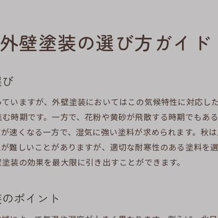
機能性と美観を両立する塗料選びのポイント
デザイン性と耐久性を兼ね備えた施工術
外壁塗装の選び方ガイド
見た目を重視した外壁塗装の選び方
機能性を損なわないデザイン塗料の選択
選び
美観と機能性を高める施工の秘訣
外壁塗装で建物の価値を引き上げる方法
っていますが、外壁塗装においてはこの気候特性に対応し
進む時期です。一方で、花粉や黄砂が飛散する時期でもあ
度が速くなる一方で、湿気に強い塗料が求められます。秋は
工が難しいことがありますが、適切な耐寒性のある塗料を
壁塗装の効果を最大限に引き出すことができます。
装のポイント