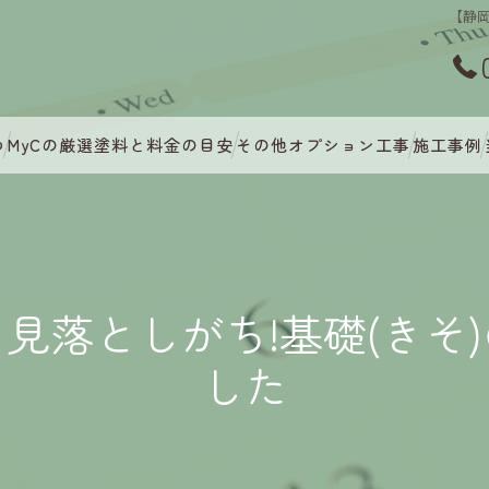
【静岡
つ
MyCの厳選塗料と料金の目安
その他オプション工事
施工事例
見落としがち!基礎(きそ
した