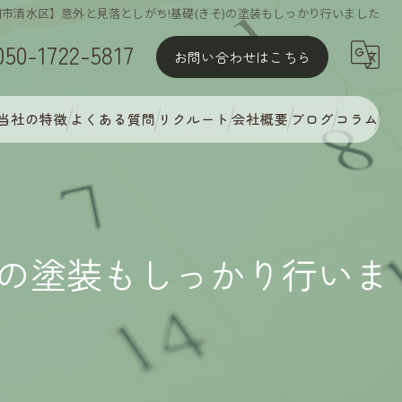
市清水区】意外と見落としがち!基礎(きそ)の塗装もしっかり行いました
050-1722-5817
お問い合わせはこちら
当社の特徴
よくある質問
リクルート
会社概要
ブログ
コラム
屋根塗装
外壁塗装
)の塗装もしっかり行いま
MyCオリジナル多彩塗装
完璧な下地処理
アフターフォロー・定期点検