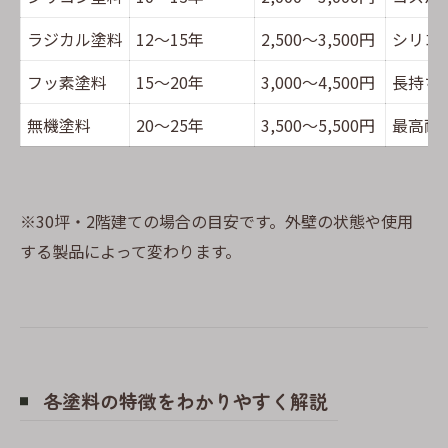
ラジカル塗料
12〜15年
2,500〜3,500円
シリコ
フッ素塗料
15〜20年
3,000〜4,500円
長持ち
無機塗料
20〜25年
3,500〜5,500円
最高耐
※30坪・2階建ての場合の目安です。外壁の状態や使用
する製品によって変わります。
各塗料の特徴をわかりやすく解説