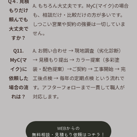
Q４. 見積
A. もちろん大丈夫です。MyC(マイク)の場合
もりだけ
も、相談だけ・比較だけの方が多いです。
頼んでも
しつこい営業や契約の強要は一切していま
大丈夫で
せん。
すか？
Q11.
A. お問い合わせ → 現地調査（劣化診断）
MyC(マ
→ 見積もり提出 → カラー提案（多彩塗
イク)に
装・配色提案）→ご契約 → 工事開始 → 完
依頼した
工後点検 → 毎年の定期点検 という流れで
場合の流
す。アフターフォローまで一貫して職人が
れは？
対応します。
WEBからの
無料相談・見積もり依頼はコチラ！