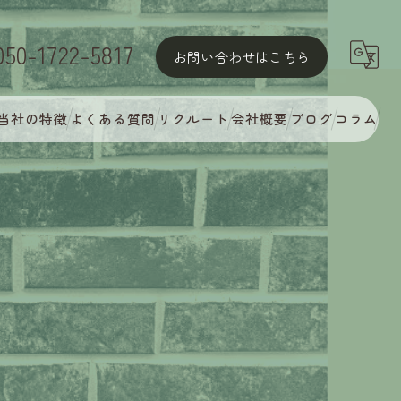
050-1722-5817
お問い合わせはこちら
当社の特徴
よくある質問
リクルート
会社概要
ブログ
コラム
屋根塗装
外壁塗装
MyCオリジナル多彩塗装
完璧な下地処理
アフターフォロー・定期点検