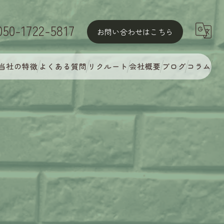
050-1722-5817
お問い合わせはこちら
当社の特徴
よくある質問
リクルート
会社概要
ブログ
コラム
屋根塗装
外壁塗装
MyCオリジナル多彩塗装
完璧な下地処理
アフターフォロー・定期点検