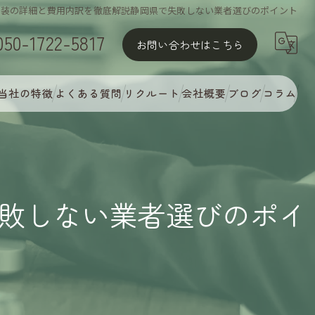
塗装の詳細と費用内訳を徹底解説静岡県で失敗しない業者選びのポイント
050-1722-5817
お問い合わせはこちら
当社の特徴
よくある質問
リクルート
会社概要
ブログ
コラム
屋根塗装
外壁塗装
敗しない業者選びのポイ
MyCオリジナル多彩塗装
完璧な下地処理
アフターフォロー・定期点検