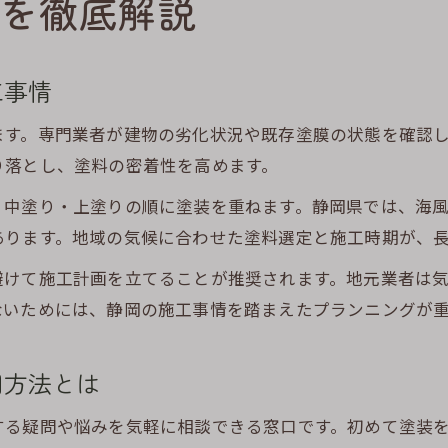
を徹底解説
静岡県で工事内容と費用を見極めるコツ
外壁塗装の費用相場を静岡で正しく知る
工事情
静岡外壁塗装相談センターの費用比較術
外壁塗装の内訳を理解して無駄を省く方法
ます。専門業者が建物の劣化状況や既存塗膜の状態を確認
り落とし、塗料の密着性を高めます。
静岡市で多い塗装費用トラブルの回避策
外壁塗装費用を左右する条件と注意点
・中塗り・上塗りの順に塗装を重ねます。静岡県では、海
ダメ込み作業が左右する施工品質の実態
あります。地域の気候に合わせた塗料選定と施工時期が、
外壁塗装におけるダメ込み作業の役割とは
避けて施工計画を立てることが推奨されます。地元業者は
静岡で選ばれる外壁塗装職人のこだわり
ないためには、静岡の施工事情を踏まえたプランニングが
外壁塗装のダメ込みで差がつく施工精度
塗装不良を防ぐダメ込み作業のポイント
用方法とは
外壁塗装の品質を支える職人技の実際
する疑問や悩みを気軽に相談できる窓口です。初めて塗装
信頼できる外壁塗装業者選びの新常識