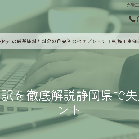
外壁
つ
MyCの厳選塗料と料金の目安
その他オプション工事
施工事例
内訳を徹底解説静岡県で失
ント