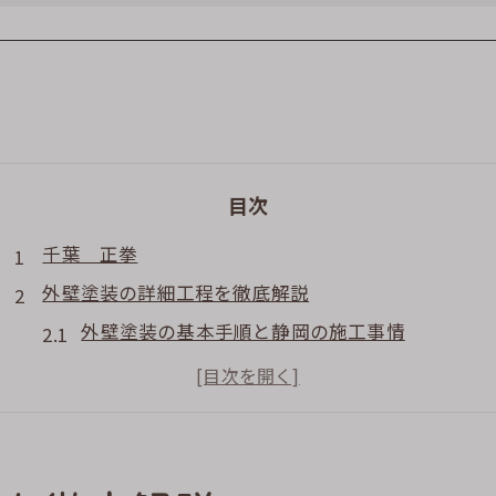
目次
千葉 正拳
外壁塗装の詳細工程を徹底解説
外壁塗装の基本手順と静岡の施工事情
静岡外壁塗装相談センターの活用方法とは
外壁塗装の工程別にみる費用の特徴
外壁塗装で重視したい下地処理の重要性
静岡市外壁塗り替えを成功させる準備