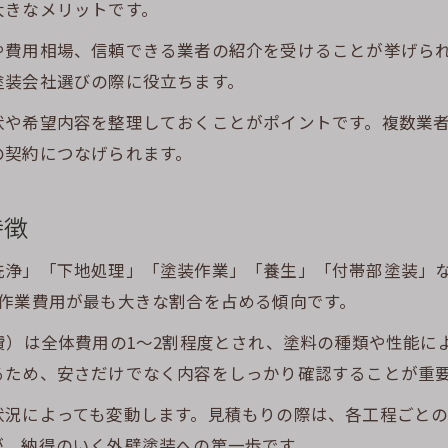
大きなメリットです。
外壁塗装の業者比較で静岡市の傾向を知る
や費用相場、信頼できる業者の紹介を受けることが挙げら
静岡市塗装業者を選ぶ際のチェックポイント
塗装会社選びの際に役立ちます。
外壁塗装で信頼できる業者の見分け方
状や希望内容を整理しておくことがポイントです。複数業
静岡の外壁塗装業者口コミ活用法とは
の契約につなげられます。
外壁塗装業者選びで注意したい契約の落とし穴
相見積もりで適正価格を引き出す方法
特徴
外壁塗装の相見積もりを成功させるコツ
洗浄」「下地処理」「塗装作業」「養生」「付帯部塗装」
静岡外壁塗装相談センターの見積もり活用術
装作業費用が最も大きな割合を占める傾向です。
外壁塗装の見積もり比較で分かる費用差
費）は全体費用の1～2割程度とされ、塗料の種類や性能に
静岡市外壁塗装相場を知って交渉力アップ
るため、安さだけでなく内容をしっかり確認することが重
外壁塗装業者との価格交渉のポイント
状況によっても変動します。見積もりの際は、各工程ごと
外壁塗装のポイントで住まいの価値を守る
が、納得のいく外壁塗装への第一歩です。