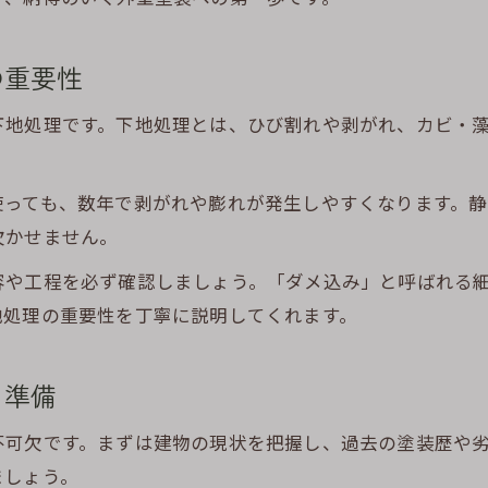
外壁塗装で住まいの資産価値を維持する秘訣
静岡で外壁塗装の耐久性を高める工夫とは
の重要性
外壁塗装の色やデザイン選びのポイント
長持ちする外壁塗装のためのメンテナンス法
下地処理です。下地処理とは、ひび割れや剥がれ、カビ・
外壁塗装アップリメイク事例で学ぶ成功例
使っても、数年で剥がれや膨れが発生しやすくなります。
欠かせません。
容や工程を必ず確認しましょう。「ダメ込み」と呼ばれる
地処理の重要性を丁寧に説明してくれます。
る準備
不可欠です。まずは建物の現状を把握し、過去の塗装歴や
ましょう。