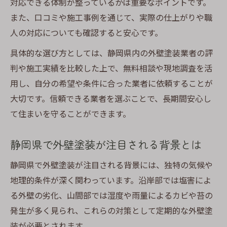
対応できる体制が整っているかは重要なポイントです。
外壁塗装の評判から信頼度を判断する方法
また、口コミや施工事例を通じて、実際の仕上がりや職
人の対応についても確認すると安心です。
静岡県で安心して依頼できる外壁塗装の条
件
具体的な選び方としては、静岡県内の外壁塗装業者の評
口コミで選ぶ信頼性の高い外壁塗装業者
判や施工実績を比較した上で、無料相談や現地調査を活
用し、自分の希望や条件に合った業者に依頼することが
外壁塗装の信頼性をチェックする重要ポイ
大切です。信頼できる業者を選ぶことで、長期間安心し
ント
て住まいを守ることができます。
外壁塗装の失敗を防ぐための比較術
外壁塗装の比較ポイントと失敗しない選び
静岡県で外壁塗装が注目される背景とは
方
静岡県で外壁塗装が注目される背景には、独特の気候や
評判を活かす外壁塗装業者の比較方法とは
地理的条件が深く関わっています。沿岸部では塩害によ
外壁塗装でよくある失敗と比較の重要性
る外壁の劣化、山間部では湿度や雨量によるカビや苔の
口コミや評判を活用した外壁塗装の比較術
発生が多く見られ、これらの対策として定期的な外壁塗
外壁塗装の見積もり比較でチェックしたい
装が必要とされます。