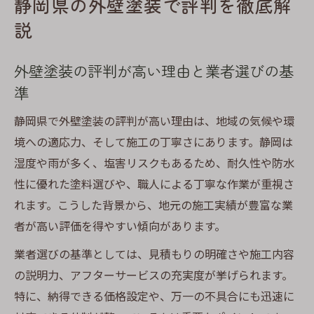
静岡県の外壁塗装で評判を徹底解
口コミからわかる外壁塗装選びのコツ
説
外壁塗装の口コミが示す評価ポイントとは
実際の口コミから外壁塗装業者を選ぶコツ
外壁塗装の評判が高い理由と業者選びの基
評判と口コミが一致する外壁塗装の強み
準
口コミでよく挙がる外壁塗装の注意点
静岡県で外壁塗装の評判が高い理由は、地域の気候や環
外壁塗装の満足度を左右する口コミ比較
境への適応力、そして施工の丁寧さにあります。静岡は
満足度が高い外壁塗装を見極める秘訣
湿度や雨が多く、塩害リスクもあるため、耐久性や防水
外壁塗装で満足度が高くなる理由を解説
性に優れた塗料選びや、職人による丁寧な作業が重視さ
評判が良い外壁塗装業者の見極め方とは
れます。こうした背景から、地元の施工実績が豊富な業
施工後の満足度を高める外壁塗装の条件
者が高い評価を得やすい傾向があります。
口コミ高評価の外壁塗装に共通する要素
業者選びの基準としては、見積もりの明確さや施工内容
外壁塗装の品質と評判を確認する方法
の説明力、アフターサービスの充実度が挙げられます。
信頼できる外壁塗装を探したい方へ
特に、納得できる価格設定や、万一の不具合にも迅速に
信頼できる外壁塗装業者の見分け方ガイド