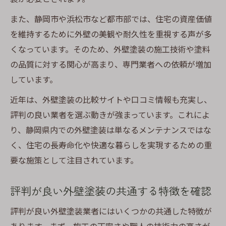
点
また、静岡市や浜松市など都市部では、住宅の資産価値
安心して任せられる外壁塗装の特徴
を維持するために外壁の美観や耐久性を重視する声が多
外壁塗装で安心感が得られる業者の特徴
くなっています。そのため、外壁塗装の施工技術や塗料
評判から見る外壁塗装業者の安心ポイント
の品質に対する関心が高まり、専門業者への依頼が増加
施工や対応で差が出る外壁塗装の信頼性
しています。
口コミで高評価の外壁塗装業者の共通点
近年は、外壁塗装の比較サイトや口コミ情報も充実し、
外壁塗装で確認すべき保証やアフターサー
評判の良い業者を選ぶ動きが強まっています。これによ
ビス
り、静岡県内での外壁塗装は単なるメンテナンスではな
く、住宅の長寿命化や快適な暮らしを実現するための重
要な施策として注目されています。
評判が良い外壁塗装の共通する特徴を確認
評判が良い外壁塗装業者にはいくつかの共通した特徴が