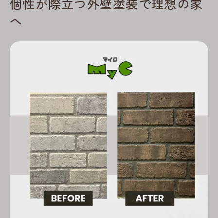
個性が際立つ外壁塗装で理想の家
外壁塗装選びで後悔しないための注意点
へ
個性派におすすめの外壁塗装の魅力とは
注文住宅風に変える高意匠塗装の魅力
高意匠な外壁塗装で注文住宅風を実現する
方法
外壁塗装で叶える唯一無二の外観づくり
多彩塗装で建売住宅を注文住宅風にリメイ
ク
高意匠塗装の外壁塗装が選ばれる理由
プロが教える外壁塗装のこだわりポイント
外壁塗装の技術で魅せる美しい住まい