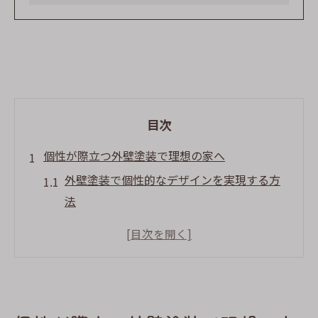
目次
個性が際立つ外壁塗装で理想の家へ
外壁塗装で個性的なデザインを実現する方
法
建売住宅に外壁塗装で差をつけるアイデア
オリジナル塗装で理想の我が家を叶える秘
訣
外壁塗装で自慢できる外観に変えるポイン
ト