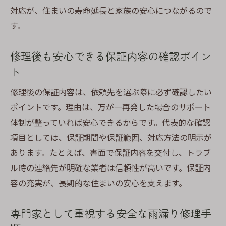
者
対応が、住まいの寿命延長と家族の安心につながるので
費用相場から見る雨漏り修理の選び方
す。
雨漏り修理の費用相場を知って賢く業者選
び
修理後も安心できる保証内容の確認ポイン
屋根修理との費用比較で適切な選択を考え
ト
る
修理後の保証内容は、依頼先を選ぶ際に必ず確認したい
専門家が解説する雨漏り修理の適正価格と
ポイントです。理由は、万が一再発した場合のサポート
は
体制が整っていれば安心できるからです。代表的な確認
見積もり比較で分かる雨漏り修理の費用内
項目としては、保証期間や保証範囲、対応方法の明示が
訳
あります。たとえば、書面で保証内容を交付し、トラブ
安さだけで選ばない雨漏り修理選びの注意
ル時の連絡先が明確な業者は信頼性が高いです。保証内
点
容の充実が、長期的な住まいの安心を支えます。
費用相場を把握して後悔しない修理依頼へ
専門家として重視する安全な雨漏り修理手
初めてでも安心できる雨漏り修理の進め方