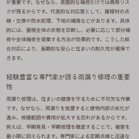
識
が重要です。なぜなら、表面的な補修だけでは再発リス
専門家に相談する前に理解しておくべき要
クが残るからです。代表的な対応策として、屋根材の点
点
検・交換や防水処理、下地の補強などがあります。具体
的には、屋根全体の状態を診断し、必要に応じて部分補
信頼できる雨漏り修理を見極めるコツ
修や全体補修を提案する方法が効果的です。こうした総
雨漏り修理の専門家が教える業者選びの極
合対応により、長期的な安心と住まいの耐久性が確保で
意
きます。
屋根修理の実績や対応力を見抜く確認方法
信頼性の高い雨漏り修理業者の特徴とは何
経験豊富な専門家が語る雨漏り修理の重要
か
性
口コミや体験談で分かる信頼できる修理の
雨漏り修理は、住まいの健康を守るために不可欠な作業
見極め
です。なぜなら、雨漏りを放置すると建物内部の劣化が
相談時に注目すべき雨漏り修理の説明ポイ
進み、修繕範囲や費用が拡大する恐れがあるからです。
ント
例えば、早期発見・早期修理を徹底することで、被害を
見積もり内容で判断する信頼できる修理業
最小限に抑えられます。専門家による定期点検と迅速な