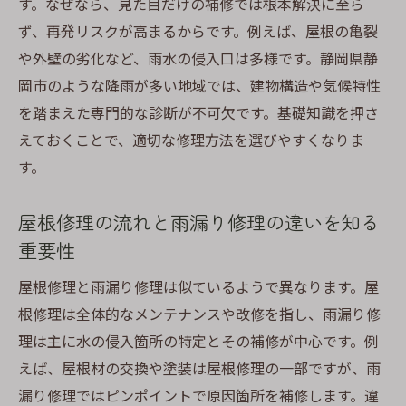
す。なぜなら、見た目だけの補修では根本解決に至ら
専門家が勧める耐久性重視の修理方法の特
ず、再発リスクが高まるからです。例えば、屋根の亀裂
徴
や外壁の劣化など、雨水の侵入口は多様です。静岡県静
長期間安心できる雨漏り修理のポイント解
岡市のような降雨が多い地域では、建物構造や気候特性
説
を踏まえた専門的な診断が不可欠です。基礎知識を押さ
定期メンテナンスで雨漏り再発を防ぐ極意
えておくことで、適切な修理方法を選びやすくなりま
雨漏り修理後の管理でトラブルを未然に防
す。
ぐ
屋根修理の流れと雨漏り修理の違いを知る
長く住まうための雨漏り修理活用術まとめ
重要性
雨漏り修理を活用した住まいの長期安心術
専門家に相談して得られる暮らしの安全性
屋根修理と雨漏り修理は似ているようで異なります。屋
根修理は全体的なメンテナンスや改修を指し、雨漏り修
屋根修理も含めた総合的なメンテナンス提
理は主に水の侵入箇所の特定とその補修が中心です。例
案
えば、屋根材の交換や塗装は屋根修理の一部ですが、雨
雨漏り修理で快適な住環境を維持する工夫
漏り修理ではピンポイントで原因箇所を補修します。違
費用を抑えながらできる雨漏り対策の方法