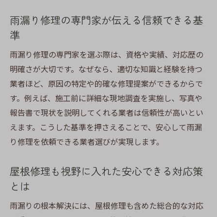
専門家として重視する安全な雨漏り修理手
順
雨漏り修理の専門家が伝える信頼できる基
依頼前に知りたい雨漏り修理の安心サポー
準
ト
雨漏り修理の専門家を選ぶ際は、資格や実績、対応歴の
雨漏り修理で失敗しないための基礎知識
明確さが大切です。なぜなら、適切な知識と経験を持つ
雨漏り修理で見落としがちな基礎知識を解
業者ほど、原因の特定や的確な修理提案ができるからで
説
す。例えば、施工前に詳細な現地調査を実施し、写真や
屋根修理の流れと雨漏り修理の違いを知る
報告書で現状を説明してくれる業者は信頼性が高いとい
重要性
えます。こうした基準を押さえることで、安心して雨漏
雨漏り修理の相談先選びで注目すべき点と
り修理を依頼できる業者選びが実現します。
は
屋根修理も視野に入れた安心できる対応策
失敗しないための雨漏り修理業者選定の基
とは
本
費用を抑えたい人が知るべき修理の基礎知
雨漏りの根本解決には、屋根修理も含めた総合的な対応