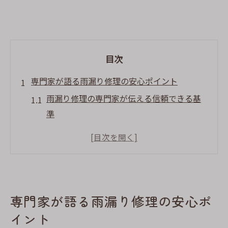
目次
専門家が語る雨漏り修理の安心ポイント
雨漏り修理の専門家が伝える信頼できる基
準
屋根修理も視野に入れた安心できる対応策
とは
経験豊富な専門家が語る雨漏り修理の重要
性
修理後も安心できる保証内容の確認ポイン
専門家が語る雨漏り修理の安心ポ
ト
イント