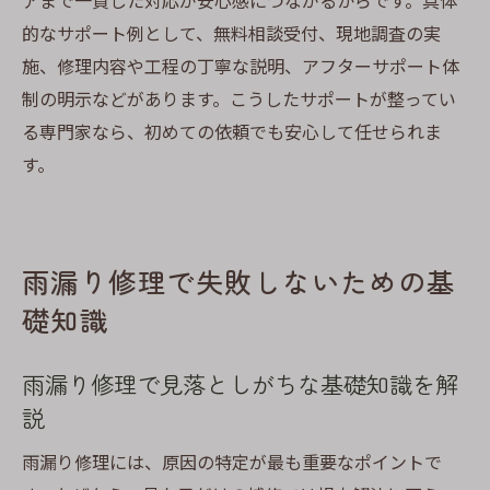
アまで一貫した対応が安心感につながるからです。具体
屋根修理を検討する際の確認ポイントまと
的なサポート例として、無料相談受付、現地調査の実
め
施、修理内容や工程の丁寧な説明、アフターサポート体
専門家が指摘する契約前の注意点を理解す
制の明示などがあります。こうしたサポートが整ってい
る
る専門家なら、初めての依頼でも安心して任せられま
見積もり内容で見抜く雨漏り修理の落とし
す。
穴
施工中や完了後に確認すべきチェックリス
ト
雨漏り修理で失敗しないための基
トラブルを回避するための依頼時の注意点
礎知識
再発防止を目指した雨漏り修理の秘訣とは
雨漏り修理で再発を防ぐための専門的対策
雨漏り修理で見落としがちな基礎知識を解
法
説
屋根修理と組み合わせた効果的な予防策と
雨漏り修理には、原因の特定が最も重要なポイントで
は