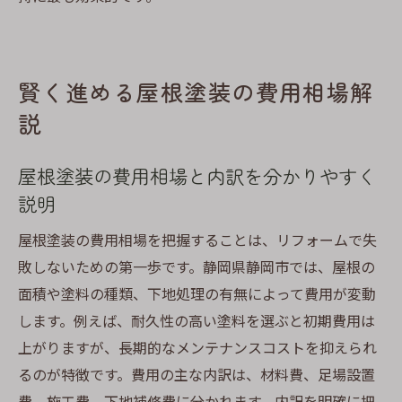
地域特性を活かした屋根塗装メンテナンス
術
賢く進める屋根塗装の費用相場解
屋根塗装で資産価値を高める実践法
説
屋根塗装で住宅の資産価値を守るポイント
解説
屋根塗装の費用相場と内訳を分かりやすく
塗装リフォームが資産価値維持に与える影
説明
響
屋根塗装と外壁の一体管理で価値を最大化
屋根塗装の費用相場を把握することは、リフォームで失
美観維持と耐久性向上の屋根塗装実践テク
敗しないための第一歩です。静岡県静岡市では、屋根の
ニック
面積や塗料の種類、下地処理の有無によって費用が変動
します。例えば、耐久性の高い塗料を選ぶと初期費用は
定期的な屋根塗装で劣化を防ぐメンテナン
上がりますが、長期的なメンテナンスコストを抑えられ
ス法
るのが特徴です。費用の主な内訳は、材料費、足場設置
屋根塗装の成功事例から学ぶ資産価値アッ
費、施工費、下地補修費に分かれます。内訳を明確に把