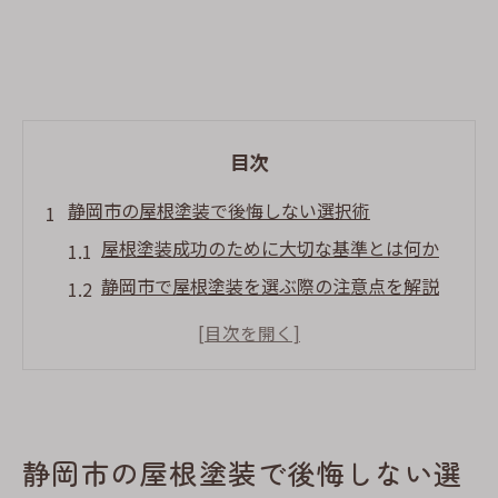
目次
静岡市の屋根塗装で後悔しない選択術
屋根塗装成功のために大切な基準とは何か
静岡市で屋根塗装を選ぶ際の注意点を解説
実体験から学ぶ屋根塗装の失敗しない方法
屋根塗装で後悔しない比較ポイントを紹介
信頼できる屋根塗装業者の見極め方を伝授
屋根塗装と外壁塗装の賢い選択方法を徹底
静岡市の屋根塗装で後悔しない選
解説