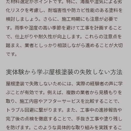
た材料選定がポイントです。特に、海風や湿気による劣
静岡の気候に合う屋根塗装用塗料の選び方
化リスクを考慮し、耐塩害性や防カビ性能のある塗料を
塗料の種類ごとの特徴と屋根塗装への適性
検討しましょう。さらに、施工時期にも注意が必要で
耐久性重視の屋根塗装塗料選びの基準を解
す。雨季や湿度の高い季節を避けて工事を計画すること
説
で、仕上がりや耐久性が向上します。これらの注意点を
屋根塗装で失敗しない色選びのポイントと
踏まえ、業者としっかり相談しながら進めることが大切
は
です。
外壁と屋根塗装の色統一で印象をアップす
る方法
実体験から学ぶ屋根塗装の失敗しない方法
地域で選ばれる屋根塗装塗料の最新動向を
屋根塗装で失敗しないためには、実際の経験者の声に学
紹介
ぶことが有効です。例えば、複数の業者から見積もりを
静岡県静岡市で助成金を活用する方法
取り、施工内容やアフターサービスを比較することで、
屋根塗装で利用できる助成金の調べ方を解
トラブル回避に繋がります。また、工事中の進捗報告や
説
完了後の点検を徹底することで、手抜き工事や塗り残し
を防げます。このような具体的な取り組みを実践するこ
静岡市の屋根塗装助成金制度の最新情報紹