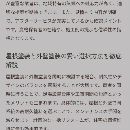
が豊富な業者は、地域特有の気候への対応力が高く、適
こと
切な提案が期待できます。また、見積もり内容が明確
アフターサポートが手厚い屋根塗装業者の
で、アフターサービスが充実しているかも確認ポイント
特徴
です。資格保有者の在籍や、施工例の提示も信頼性の指
静岡市で評価される屋根塗装業者の選び方
標となります。
とは
地域密着型の屋根塗装業者が選ばれる理由
屋根塗装と外壁塗装の賢い選択方法を徹底
気候特性を踏まえた屋根塗装の秘訣
解説
静岡の気候に合う屋根塗装のポイントを解
屋根塗装と外壁塗装を同時に検討する場合、耐久性やデ
説
ザインのバランスを意識することが大切です。両者を同
屋根塗装で重視すべき気候への対応策とは
時に行うことで、足場設置費用や工事期間の短縮といっ
静岡市の雨や湿気に強い屋根塗装方法とは
たメリットも生まれます。具体的には、屋根と外壁で同
系統の高耐久塗料を選ぶことで、メンテナンスの手間を
長持ちする屋根塗装のための時期とコツ
減らせます。計画的な一括リフォームが、住宅の価値維
気温や湿度別に考える屋根塗装の最適タイ
持に最も効果的です。
ミング