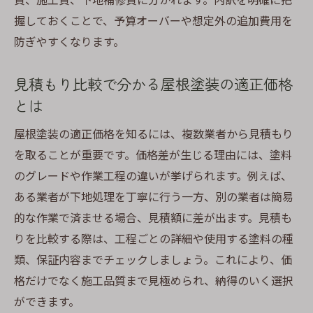
プ法
握しておくことで、予算オーバーや想定外の追加費用を
知って得する静岡市屋根塗装の最新事情
防ぎやすくなります。
最新トレンドから見る静岡市の屋根塗装事
情
見積もり比較で分かる屋根塗装の適正価格
屋根塗装業界の新しい技術や塗料情報を解
とは
説
屋根塗装の適正価格を知るには、複数業者から見積もり
静岡で注目される屋根塗装サービスの特徴
を取ることが重要です。価格差が生じる理由には、塗料
とは
のグレードや作業工程の違いが挙げられます。例えば、
口コミで人気の屋根塗装方法とその理由を
ある業者が下地処理を丁寧に行う一方、別の業者は簡易
紹介
的な作業で済ませる場合、見積額に差が出ます。見積も
外壁塗装との同時施工が増える理由とメリ
りを比較する際は、工程ごとの詳細や使用する塗料の種
ット
類、保証内容までチェックしましょう。これにより、価
屋根塗装で知っておきたい今後の動向を解
格だけでなく施工品質まで見極められ、納得のいく選択
説
ができます。