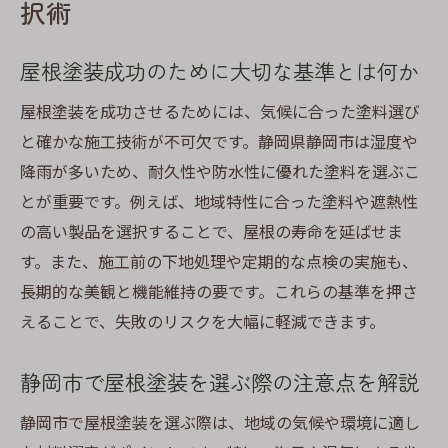
択術
賢く進める屋根塗装の費用相場解説
屋根塗装の費用相場と内訳を分かりやすく
屋根塗装成功のために大切な基準とは何か
説明
見積もり比較で分かる屋根塗装の適正価格
屋根塗装を成功させるためには、気候に合った塗料選び
とは
と確かな施工技術が不可欠です。静岡県静岡市は湿度や
降雨が多いため、耐久性や防水性に優れた塗料を選ぶこ
屋根塗装費用を抑えるためのポイントを紹
とが重要です。例えば、地域特性に合った塗料や遮熱性
介
の高い製品を選択することで、屋根の寿命を延ばせま
外壁塗装も含めたメンテナンス費用の考え
す。また、施工前の下地処理や定期的な点検の実施も、
方
長期的な美観と機能維持の要です。これらの基準を押さ
静岡で屋根塗装の費用が変動する理由を解
えることで、失敗のリスクを大幅に軽減できます。
説
助成金で屋根塗装費用を軽減する方法を知
静岡市で屋根塗装を選ぶ際の注意点を解説
ろう
静岡市で屋根塗装を選ぶ際は、地域の気候や環境に適し
屋根塗装に適した塗料選びのコツとは