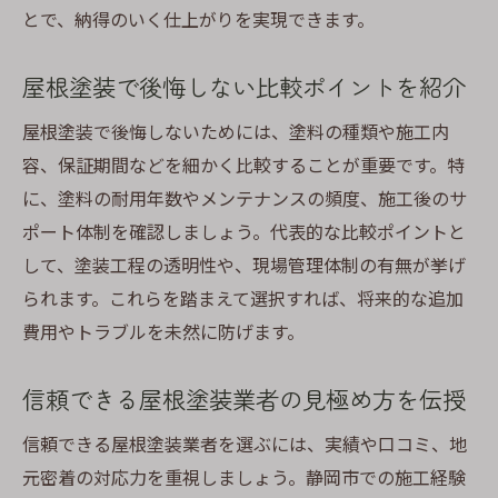
とで、納得のいく仕上がりを実現できます。
介
助成金を使った屋根塗装手続きの流れと注
屋根塗装で後悔しない比較ポイントを紹介
意点
費用負担を減らす屋根塗装助成金の活用法
屋根塗装で後悔しないためには、塗料の種類や施工内
とは
容、保証期間などを細かく比較することが重要です。特
に、塗料の耐用年数やメンテナンスの頻度、施工後のサ
静岡で助成金を活用する際のよくある質問
ポート体制を確認しましょう。代表的な比較ポイントと
解説
して、塗装工程の透明性や、現場管理体制の有無が挙げ
屋根塗装と合わせて外壁塗装助成金も確認
られます。これらを踏まえて選択すれば、将来的な追加
しよう
費用やトラブルを未然に防げます。
失敗しないための屋根塗装業者選定ポイント
信頼できる屋根塗装業者の見分け方を徹底
信頼できる屋根塗装業者の見極め方を伝授
解説
信頼できる屋根塗装業者を選ぶには、実績や口コミ、地
口コミや実績から業者選びで重視すべき点
元密着の対応力を重視しましょう。静岡市での施工経験
屋根塗装業者の見積もり比較で注意すべき