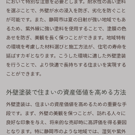
において特別な注意を必要とします。耐水性の高い塗料
断熱効果を持つ外壁塗装素材の選び方
を選ぶことで、外壁が水の浸入を防ぎ、劣化を防ぐこと
が可能です。また、静岡市は夏の日射が強い地域でもあ
外壁塗装の色選びが住まいの印象を変える理由
るため、紫外線に強い塗料を使用することで、塗膜の色
色選びで住まいに与える第一印象を変える
あせを防ぎ、美観を長く保つことができます。地域特有
静岡市の風景に調和する色選びの秘訣
の環境を考慮した材料選びと施工方法が、住宅の寿命を
配色センスが住まいの印象を左右する理由
延ばすカギとなります。こうした環境に適した外壁塗装
光の加減と色の見え方の関係
を行うことで、より快適で長持ちする住まいを実現する
住まいの雰囲気を変える色の心理的効果
ことができます。
長期間美しさを保つ色選びのポイント
外壁塗装で住まいの資産価値を高める方法
静岡市で実践された外壁塗装の成功事例とその
効果
外壁塗装は、住まいの資産価値を高めるための重要な手
実際の施工例から学ぶ外壁塗装の成功要因
段です。まず、外壁の美観を保つことが、訪れる人々に
静岡市の住宅で採用された最新技術の紹介
良好な印象を与え、将来的な売却時に高評価を得る要因
となります。特に静岡市のような地域では、湿気や紫外
実例に見る色選びとその効果