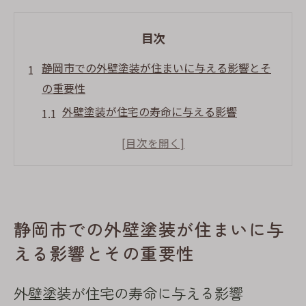
目次
静岡市での外壁塗装が住まいに与える影響とそ
の重要性
外壁塗装が住宅の寿命に与える影響
静岡市特有の環境が外壁塗装に及ぼす影響
外壁塗装で住まいの資産価値を高める方法
美観と保護の両立を実現する塗装の重要性
静岡市における地域密着型の外壁塗装のメ
静岡市での外壁塗装が住まいに与
リット
住宅の健康を守るための塗装の役割
える影響とその重要性
外壁塗装の基本的なプロセスと静岡市での具体
外壁塗装が住宅の寿命に与える影響
的ステップ