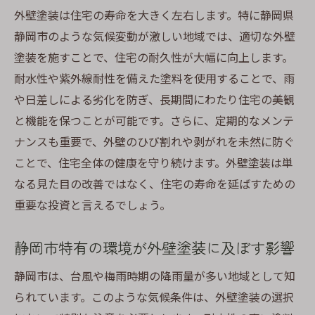
外壁塗装の準備: 静岡市での計画と見積もり
外壁塗装は住宅の寿命を大きく左右します。特に静岡県
下地処理の重要性とその手順
静岡市のような気候変動が激しい地域では、適切な外壁
塗装を施すことで、住宅の耐久性が大幅に向上します。
塗装作業の流れと静岡市でのポイント
耐水性や紫外線耐性を備えた塗料を使用することで、雨
施工後のチェックと仕上がりの確認
や日差しによる劣化を防ぎ、長期間にわたり住宅の美観
静岡市の気候に応じた施工期間の設定
と機能を保つことが可能です。さらに、定期的なメンテ
外壁塗装の仕上がりを左右する最終チェッ
ナンスも重要で、外壁のひび割れや剥がれを未然に防ぐ
ク
ことで、住宅全体の健康を守り続けます。外壁塗装は単
地域特有の気候に適した静岡市の外壁塗装素材
なる見た目の改善ではなく、住宅の寿命を延ばすための
選び
重要な投資と言えるでしょう。
静岡市の気候に適した塗料の選び方
耐久性を重視した素材選びのポイント
静岡市特有の環境が外壁塗装に及ぼす影響
防水性を高めるための素材選定
静岡市は、台風や梅雨時期の降雨量が多い地域として知
環境に優しい素材選びの方法
られています。このような気候条件は、外壁塗装の選択
静岡市の湿度に対応する塗料選び