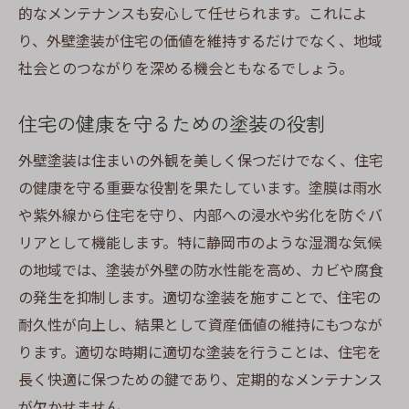
静岡市で評判の良い業者を見つける方法
的なメンテナンスも安心して任せられます。これによ
り、外壁塗装が住宅の価値を維持するだけでなく、地域
業者の実績を確認する重要性
社会とのつながりを深める機会ともなるでしょう。
見積もり比較でわかる適正価格の見分け方
業者との信頼関係を築くためのコミュニケ
住宅の健康を守るための塗装の役割
ーション術
外壁塗装は住まいの外観を美しく保つだけでなく、住宅
施工後のフォロー体制が充実した業者選び
の健康を守る重要な役割を果たしています。塗膜は雨水
や紫外線から住宅を守り、内部への浸水や劣化を防ぐバ
リアとして機能します。特に静岡市のような湿潤な気候
の地域では、塗装が外壁の防水性能を高め、カビや腐食
の発生を抑制します。適切な塗装を施すことで、住宅の
耐久性が向上し、結果として資産価値の維持にもつなが
ります。適切な時期に適切な塗装を行うことは、住宅を
長く快適に保つための鍵であり、定期的なメンテナンス
が欠かせません。