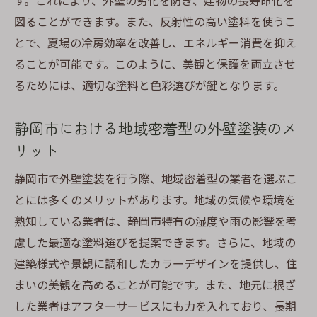
す。これにより、外壁の劣化を防ぎ、建物の長寿命化を
静岡市の外壁塗装で知っておくべき最新トレン
図ることができます。また、反射性の高い塗料を使うこ
ド
とで、夏場の冷房効率を改善し、エネルギー消費を抑え
静岡市で注目されている最新の塗装技術
ることが可能です。このように、美観と保護を両立させ
環境配慮型の外壁塗装が増えている理由
るためには、適切な塗料と色彩選びが鍵となります。
人気のカラートレンドとその特徴
塗料メーカーが注力する新素材とその特性
静岡市における地域密着型の外壁塗装のメ
未来を見据えたスマート塗装ソリューショ
リット
ン
静岡市で外壁塗装を行う際、地域密着型の業者を選ぶこ
リノベーション市場での塗装トレンドの変
とには多くのメリットがあります。地域の気候や環境を
化
熟知している業者は、静岡市特有の湿度や雨の影響を考
外壁塗装を成功に導くための信頼できる業者選
慮した最適な塗料選びを提案できます。さらに、地域の
びのコツ
建築様式や景観に調和したカラーデザインを提供し、住
業者選びで失敗しないための見極めポイン
まいの美観を高めることが可能です。また、地元に根ざ
ト
した業者はアフターサービスにも力を入れており、長期