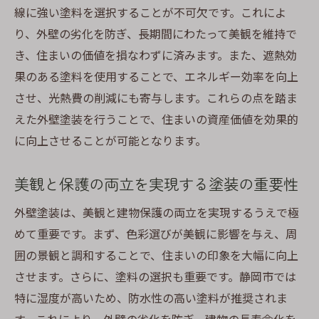
線に強い塗料を選択することが不可欠です。これによ
成功事例から学ぶ塗料の選び方
り、外壁の劣化を防ぎ、長期間にわたって美観を維持で
施工後の住まいの変化と住民の声
き、住まいの価値を損なわずに済みます。また、遮熱効
地域に根ざした塗装プランの実例
果のある塗料を使用することで、エネルギー効率を向上
長持ちする外壁を実現するための塗装メンテナ
させ、光熱費の削減にも寄与します。これらの点を踏ま
ンスのポイント
えた外壁塗装を行うことで、住まいの資産価値を効果的
定期的なメンテナンスがもたらす耐久性の
に向上させることが可能となります。
向上
静岡市の気候に合わせたメンテナンス計画
美観と保護の両立を実現する塗装の重要性
メンテナンス時に確認すべきチェックポイ
外壁塗装は、美観と建物保護の両立を実現するうえで極
ント
めて重要です。まず、色彩選びが美観に影響を与え、周
塗り替え時期を見極めるサイン
囲の景観と調和することで、住まいの印象を大幅に向上
自分でできる簡単メンテナンス方法
させます。さらに、塗料の選択も重要です。静岡市では
特に湿度が高いため、防水性の高い塗料が推奨されま
プロに依頼するメンテナンスのメリット