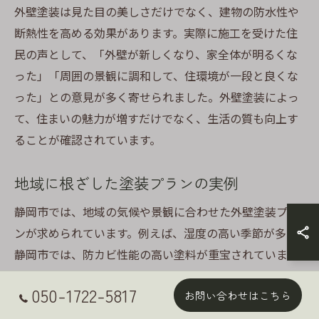
外壁塗装は見た目の美しさだけでなく、建物の防水性や
断熱性を高める効果があります。実際に施工を受けた住
民の声として、「外壁が新しくなり、家全体が明るくな
った」「周囲の景観に調和して、住環境が一段と良くな
った」との意見が多く寄せられました。外壁塗装によっ
て、住まいの魅力が増すだけでなく、生活の質も向上す
ることが確認されています。
地域に根ざした塗装プランの実例
静岡市では、地域の気候や景観に合わせた外壁塗装プラ
ンが求められています。例えば、湿度の高い季節が多い
静岡市では、防カビ性能の高い塗料が重宝されていま
す。また、地域特有の自然環境を考慮し、アースカラー
050-1722-5817
お問い合わせはこちら
や自然素材を使用した塗装プランが人気です。こうした
地域に根ざした塗装プランは、周囲との調和を図りつ