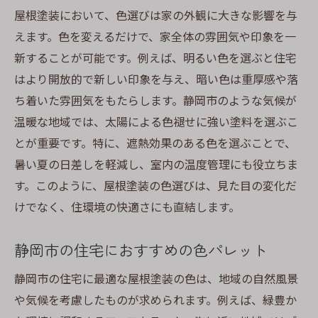
静岡市の気候特性を考慮した色選び
屋根塗装において、色選びは家の外観に大きな影響を与
湿気に強い塗料と色の選び方
えます。色を変えるだけで、家全体の雰囲気や印象を一
新することが可能です。例えば、明るい色を選ぶと住宅
雨季を乗り切るための色選びのコツ
はより開放的で新しい印象を与え、暗い色は重厚感や落
地域特有の気候に適した色の提案
ち着いた雰囲気をもたらします。静岡市のような気候が
長持ちする塗装色の選定基準
温暖な地域では、太陽による色褪せに強い塗料を選ぶこ
気候に適した塗料の選び方ガイド
とが重要です。特に、遮熱効果のある色を選ぶことで、
遮熱効果のある屋根塗装色で静岡市の夏を乗り
暑い夏の日差しを軽減し、室内の温度管理にも役立ちま
切る方法
す。このように、屋根塗装の色選びは、見た目の変化だ
遮熱効果のある塗料の選び方
けでなく、住環境の快適さにも直結します。
静岡市の暑さ対策としての色選び
静岡市の住宅におすすめの色パレット
遮熱性能を持つ色のメリット
夏のエネルギー効率を高める塗装色
静岡市の住宅に最適な屋根塗装の色は、地域の自然風景
冷房効率を上げる屋根色の選択
や気候を考慮したものが求められます。例えば、緑豊か