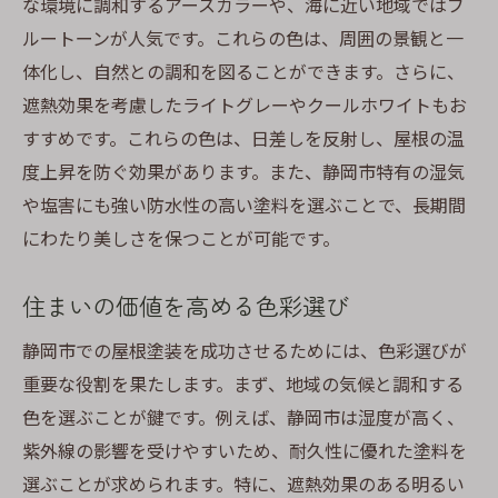
環境にも優しい遮熱色の活用法
な環境に調和するアースカラーや、海に近い地域ではブ
ルートーンが人気です。これらの色は、周囲の景観と一
静岡市の景観に調和する屋根塗装色で自然と共
体化し、自然との調和を図ることができます。さらに、
生する
遮熱効果を考慮したライトグレーやクールホワイトもお
地域の美しい景観と合わせる色選び
すすめです。これらの色は、日差しを反射し、屋根の温
自然素材を活かした色の選び方
度上昇を防ぐ効果があります。また、静岡市特有の湿気
景観条例を考慮した色選びのヒント
や塩害にも強い防水性の高い塗料を選ぶことで、長期間
周囲の環境と調和するカラーコーディネー
にわたり美しさを保つことが可能です。
ト
自然との共生を意識した色彩計画
住まいの価値を高める色彩選び
地域文化を反映した色選びの提案
静岡市での屋根塗装を成功させるためには、色彩選びが
屋根塗装で省エネを実現色選びが鍵になる理由
重要な役割を果たします。まず、地域の気候と調和する
省エネ効果を高める塗装色の選定
色を選ぶことが鍵です。例えば、静岡市は湿度が高く、
エネルギー効率を最大化する色の選び方
紫外線の影響を受けやすいため、耐久性に優れた塗料を
選ぶことが求められます。特に、遮熱効果のある明るい
静岡市での省エネライフの実現方法