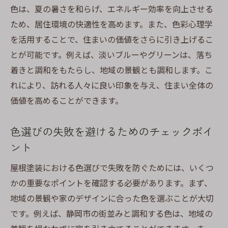
色は、夏の暑さを和らげ、エネルギー効率を向上させる
色が持つエネルギー効率への影響
ため、居住環境の快適性を高めます。また、色彩心理学
持続可能な住まいを目指す色選び
を活用することで、住まいの価値をさらに引き上げるこ
塗装色で実現する環境負荷軽減策
とが可能です。例えば、淡いブルーやグリーンは、落ち
静岡市の屋根塗装で長持ちする美しさを保つ秘
着きと調和をもたらし、地域の景観とも調和します。こ
訣
れにより、訪れる人々に良い印象を与え、住まい全体の
長期間美しさを維持する塗料の選び方
価値を高めることができます。
耐久性を考慮した色選びのポイント
色選びの失敗を避けるためのチェックポイ
劣化を防ぐための塗装メンテナンス
ント
色あせを防ぐ最新技術の紹介
長持ちする塗装色の選定基準
屋根塗装における色選びで失敗を防ぐためには、いくつ
かの重要なポイントを確認する必要があります。まず、
美しさを保つための定期的な点検方法
地域の景観や家のデザインに合った色を選ぶことが大切
自然の色彩を取り入れた屋根塗装で家の印象を
です。例えば、静岡市の街並みと調和する色は、地域の
向上