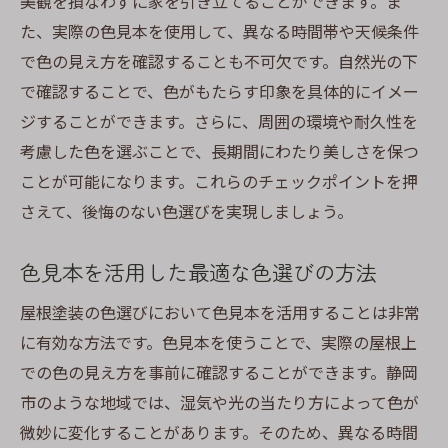
美観を損なわずに家を引き立てることができます。ま
自然の色を活かした色選びのコツ
た、実際の色見本を使用して、異なる時間帯や天候条件
周囲の自然環境と調和する色彩設計
で色の見え方を確認することも不可欠です。自然光の下
ナチュラルカラーで映える屋根塗装
で確認することで、色がもたらす印象を具体的にイメー
自然の美しさを引き出す色の選び方
ジすることができます。さらに、周囲の環境や耐久性を
環境に溶け込む色の提案
考慮した色を選ぶことで、長期間にわたり美しさを保つ
静岡市の四季を感じる色彩プラン
ことが可能になります。これらのチェックポイントを押
さえて、後悔のない色選びを実現しましょう。
静岡市の特有の気候に対応した屋根塗装色で快
適な住まいを
色見本を活用した最適な色選びの方法
静岡市の気候に適した色選びのガイド
四季を通じて快適に過ごせる色選び
屋根塗装の色選びにおいて色見本を活用することは非常
に有効な方法です。色見本を使うことで、実際の屋根上
気候に対応した色の選定方法
での色の見え方を事前に確認することができます。静岡
快適な住空間を作るための色彩計画
市のような地域では、湿気や光の当たり方によって色が
湿気対策に強い色選びのポイント
微妙に変化することがあります。そのため、異なる時間
住み心地を向上させる色の選び方