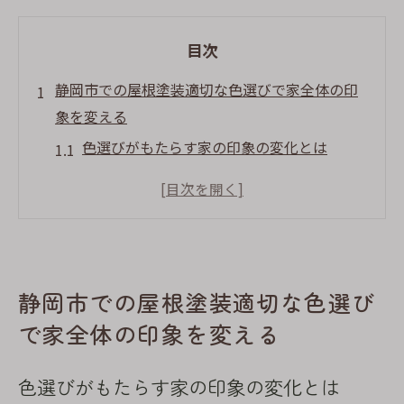
目次
静岡市での屋根塗装適切な色選びで家全体の印
象を変える
色選びがもたらす家の印象の変化とは
静岡市の住宅におすすめの色パレット
住まいの価値を高める色彩選び
色選びの失敗を避けるためのチェックポイ
ント
静岡市での屋根塗装適切な色選び
色見本を活用した最適な色選びの方法
家族や近隣の意見を取り入れる重要性
で家全体の印象を変える
屋根塗装で静岡市の気候に合わせた色選びのポ
色選びがもたらす家の印象の変化とは
イント