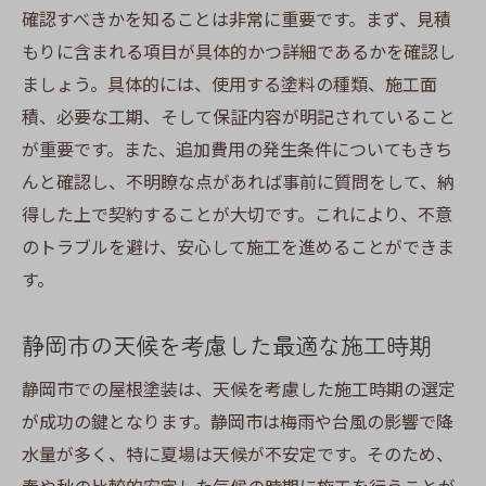
確認すべきかを知ることは非常に重要です。まず、見積
長持ちさせるための施工前準備のすすめ
もりに含まれる項目が具体的かつ詳細であるかを確認し
静岡市での屋根塗装における価格以上の価値を
ましょう。具体的には、使用する塗料の種類、施工面
引き出す方法
積、必要な工期、そして保証内容が明記されていること
価格以上の価値を生む塗装プランの提案
が重要です。また、追加費用の発生条件についてもきち
長期的な視点で考える資産価値の向上策
んと確認し、不明瞭な点があれば事前に質問をして、納
得した上で契約することが大切です。これにより、不意
信頼できる業者を選ぶためのインタビュー
のトラブルを避け、安心して施工を進めることができま
術
す。
塗装プロジェクト成功のためのマイルスト
ーン設定
静岡市の天候を考慮した最適な施工時期
地域住民からのフィードバックを活かした
改善点
静岡市での屋根塗装は、天候を考慮した施工時期の選定
が成功の鍵となります。静岡市は梅雨や台風の影響で降
持続可能性を考慮したエコフレンドリーな
水量が多く、特に夏場は天候が不安定です。そのため、
選択肢