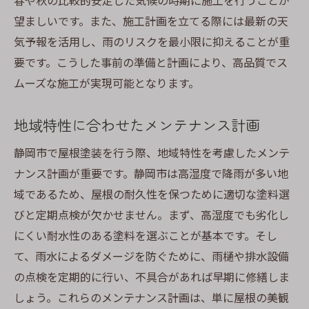
春や秋の比較的安定した気候の時期に施工を行うことが
知っておきたい静岡市での屋根塗装価格と品質
望ましいです。また、施工計画を立てる際には最新の天
のバランス取りのコツ
気予報を活用し、雨のリスクを最小限に抑えることが重
見積もりから見える適正価格の見分け方
要です。こうした事前の準備と計画により、高品質でス
品質保証を確実にするための契約内容
ムーズな施工が実現可能となります。
施工後の保証を確認するための問い合わせ
方法
地域特性に合わせたメンテナンス計画
価格交渉のポイントとその方法
静岡市で屋根塗装を行う際、地域特性を考慮したメンテ
コスト削減と品質維持を両立する施工計画
ナンス計画が重要です。静岡市は高湿度で降雨が多い地
地域の相場を理解するための情報収集術
域であるため、屋根の耐久性を保つために適切な塗料選
屋根塗装を静岡市で成功させるための価格と品
びと定期点検が欠かせません。まず、高湿度でも劣化し
質の黄金比とは
にくい耐水性のある塗料を選ぶことが基本です。そし
最適な価格と品質のバランスを保つための
て、雨水によるダメージを防ぐために、雨樋や排水設備
指針
の点検を定期的に行い、不具合があれば早期に修繕しま
しょう。これらのメンテナンス計画は、単に屋根の美観
施工の質を高めるための現場管理の要点