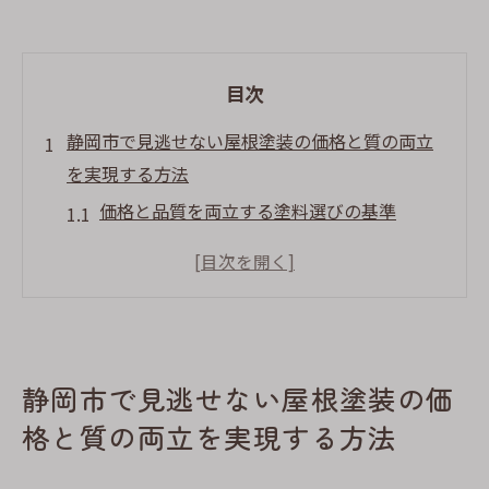
目次
静岡市で見逃せない屋根塗装の価格と質の両立
を実現する方法
価格と品質を両立する塗料選びの基準
施工業者選定で失敗しないためのポイント
見積もりで確認すべき重要項目
静岡市の天候を考慮した最適な施工時期
地域特性に合わせたメンテナンス計画
静岡市で見逃せない屋根塗装の価
費用対効果を高める契約のコツ
格と質の両立を実現する方法
屋根塗装の価格を抑えつつ高品質を確保する静
岡市の知恵