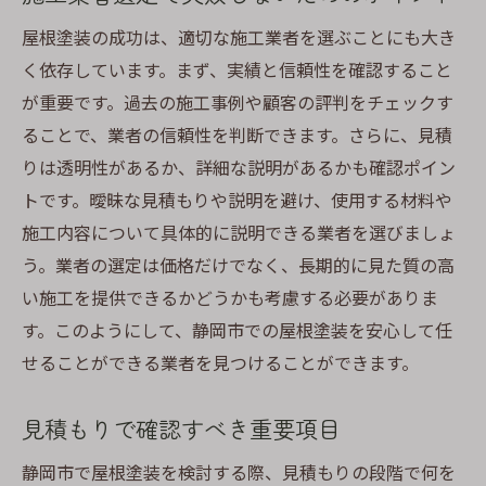
必要性
屋根塗装の成功は、適切な施工業者を選ぶことにも大き
施工前に確認すべき気象条件とその対策
く依存しています。まず、実績と信頼性を確認すること
静岡市の気候に合った耐久性テストの活用
が重要です。過去の施工事例や顧客の評判をチェックす
法
ることで、業者の信頼性を判断できます。さらに、見積
地域の気象データを活かした塗装計画の立
りは透明性があるか、詳細な説明があるかも確認ポイン
て方
トです。曖昧な見積もりや説明を避け、使用する材料や
施工内容について具体的に説明できる業者を選びましょ
静岡市の屋根塗装でコストと耐久性を両立する
う。業者の選定は価格だけでなく、長期的に見た質の高
ための必須ポイント
い施工を提供できるかどうかも考慮する必要がありま
耐久性を高めるための施工工法の選択
す。このようにして、静岡市での屋根塗装を安心して任
コストパフォーマンスの高い塗料の選び方
せることができる業者を見つけることができます。
施工後のアフターケアとその重要性
劣化しやすい箇所を重点的に補修する方法
見積もりで確認すべき重要項目
地域の気候に適した定期的なメンテナンス
静岡市で屋根塗装を検討する際、見積もりの段階で何を
計画