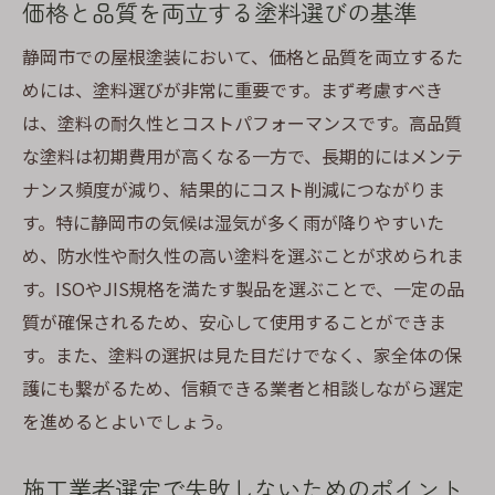
価格と品質を両立する塗料選びの基準
コスト削減に役立つDIY塗装の基礎知識
専門業者との効果的なコミュニケーション
静岡市での屋根塗装において、価格と品質を両立するた
術
めには、塗料選びが非常に重要です。まず考慮すべき
は、塗料の耐久性とコストパフォーマンスです。高品質
高品質な塗料を選ぶためのチェックポイン
な塗料は初期費用が高くなる一方で、長期的にはメンテ
ト
ナンス頻度が減り、結果的にコスト削減につながりま
施工過程で見逃せない品質管理の重要性
す。特に静岡市の気候は湿気が多く雨が降りやすいた
長期的視点で考えるメンテナンスの経済性
め、防水性や耐久性の高い塗料を選ぶことが求められま
地域のレビューを活用した業者選びのヒン
す。ISOやJIS規格を満たす製品を選ぶことで、一定の品
ト
質が確保されるため、安心して使用することができま
静岡市特有の気候に適した屋根塗装が価格と品
す。また、塗料の選択は見た目だけでなく、家全体の保
質を融合する要点
護にも繋がるため、信頼できる業者と相談しながら選定
雨季を考慮した施工スケジュールの組み方
を進めるとよいでしょう。
湿気対策として効果的な塗料の特徴
施工業者選定で失敗しないためのポイント
耐候性を高めるための追加コーティングの