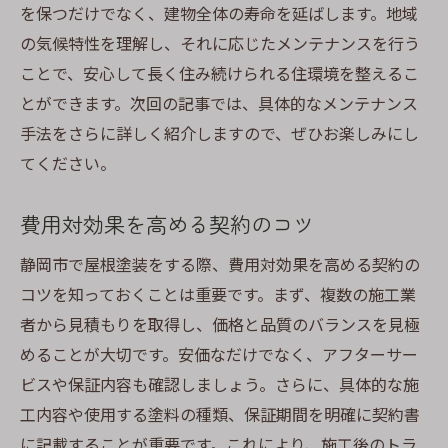
を保つだけでなく、建物全体の寿命を延ばします。地域
品質に妥協しないためのチェックリスト
の気候特性を理解し、それに応じたメンテナンスを行う
長期的なメンテナンスコストの削減方法
ことで、安心して長く住み続けられる住環境を整えるこ
地域特性を活かしたカスタマイズ事例
とができます。次回の記事では、具体的なメンテナンス
成功事例から学ぶ費用対効果の高い施策
手法をさらに詳しく紹介しますので、ぜひお楽しみにし
静岡市での屋根塗装における価格対効果を最大
てください。
化する秘訣
費用対効果を最大化するための塗装技術
費用対効果を高める契約のコツ
投資効果を高めるための保証制度の活用
静岡市で屋根塗装をする際、費用対効果を高める契約の
効果的なプロジェクト管理によるコスト削
コツを知っておくことは重要です。まず、複数の施工業
減
者から見積もりを取得し、価格と品質のバランスを見極
品質と費用のバランスを取るための見積も
めることが大切です。安価なだけでなく、アフターサー
り評価
ビスや保証内容も確認しましょう。さらに、具体的な施
工内容や使用する塗料の種類、保証期間を明確に契約書
地域の特性を活かした効果的な塗装法
に記載することが重要です。これにより、施工後のトラ