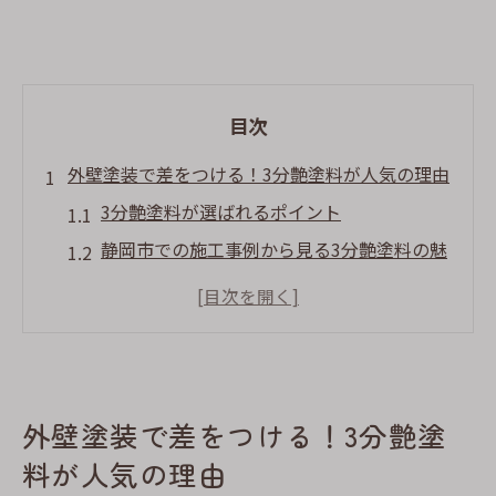
目次
外壁塗装で差をつける！3分艶塗料が人気の理由
3分艶塗料が選ばれるポイント
静岡市での施工事例から見る3分艶塗料の魅
力
3分艶塗料の耐久性とメンテナンス性
環境に優しい3分艶塗料の選び方
プロが勧める3分艶塗料の活用法
外壁塗装で差をつける！3分艶塗
静岡市の気候に適した3分艶塗料の特性
料が人気の理由
艶あり塗料の意外な落とし穴とは？外壁塗装の