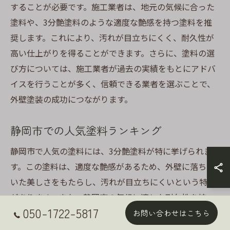
することが必要です。施工業者は、地元の気候に合った
塗料や、3分艶塗料のような適度な艶感を持つ塗料を推
奨します。これにより、汚れが目立ちにくく、耐久性が
高い仕上がりを得ることができます。さらに、塗料の選
び方については、施工業者が過去の実績をもとにアドバ
イスを行うことが多く、信頼できる業者を選ぶことで、
外壁塗装の成功につながります。
静岡市での人気塗料ランキング
静岡市で人気の塗料には、3分艶塗料が特に挙げられま
す。この塗料は、適度な艶感があるため、外壁に落ち着
いた美しさをもたらし、汚れが目立ちにくいという特長
があります。また、静岡市の気候に適した耐久性を持つ
050-1722-5817
ことから、多くの施工業者が推奨しており、リフォーム
お問い合わせはこちら
を考える方々からも支持を集めています。さらに、環境