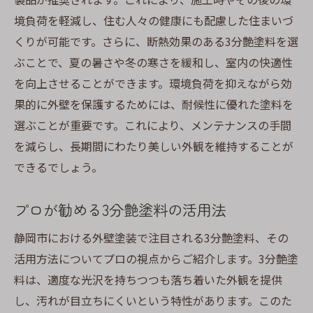
メンテナンスが楽になるポイント
境負荷を軽減し、住む人々の健康にも配慮した住まいづ
施工後の美しさを保つ秘訣
くりが可能です。さらに、断熱効果のある3分艶塗料を選
プロが教える最適な塗装時期
ぶことで、夏の暑さや冬の寒さを緩和し、室内の快適性
静岡市の気候に合った施工方法
を向上させることができます。環境負荷を抑えながら効
3分艶塗料を長持ちさせるコツ
果的に外壁を保護するためには、耐候性に優れた塗料を
選ぶことが重要です。これにより、メンテナンスの手間
外壁塗装で失敗しないための基本知識
を減らし、長期間にわたり美しい外観を維持することが
外壁塗装の基礎知識を学ぶ
できるでしょう。
塗料の選び方とポイント
施工業者選びで失敗しないコツ
プロが勧める3分艶塗料の活用法
施工前に確認すべき事項
静岡市における外壁塗装で注目される3分艶塗料、その
トラブルを避けるためのチェックリスト
活用方法についてプロの視点からご紹介します。3分艶塗
静岡市での成功事例から学ぶ外壁塗装
料は、適度な光沢を持ちつつも落ち着いた外観を提供
し、汚れが目立ちにくいという特性があります。このた