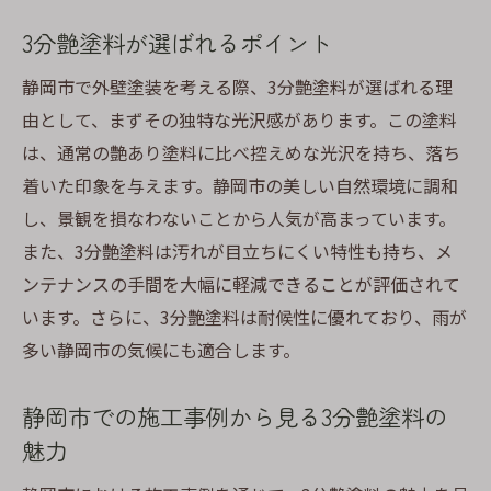
ポイント
3分艶塗料が選ばれるポイント
艶あり塗料の美しさとデメリット
静岡市での艶あり塗料使用時の注意点
静岡市で外壁塗装を考える際、3分艶塗料が選ばれる理
由として、まずその独特な光沢感があります。この塗料
維持が難しい艶あり塗料のメンテナンス
は、通常の艶あり塗料に比べ控えめな光沢を持ち、落ち
艶あり塗料がもたらす見た目の変化
着いた印象を与えます。静岡市の美しい自然環境に調和
艶あり塗料の選び方で考慮すべき要素
し、景観を損なわないことから人気が高まっています。
3分艶塗料との比較で分かる艶あり塗料の弱
また、3分艶塗料は汚れが目立ちにくい特性も持ち、メ
点
ンテナンスの手間を大幅に軽減できることが評価されて
静岡市でおすすめの3分艶塗料の選び方
います。さらに、3分艶塗料は耐候性に優れており、雨が
価格と品質で選ぶ3分艶塗料
多い静岡市の気候にも適合します。
実際の施工例から学ぶ3分艶塗料の選定
静岡市での施工事例から見る3分艶塗料の
プロが指摘する3分艶塗料の選び方
魅力
3分艶塗料の色選びのポイント
静岡市特有の環境に合う3分艶塗料