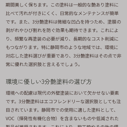
期間美しく保ちます。この塗料は一般的な艶あり塗料に
費用対効果で考える最適な選択
比べて汚れが付きにくく、日常的なメンテナンスが簡単
施工業者が教える塗料の選び方
です。また、3分艶塗料は微細な凹凸を持つため、塗膜の
静岡市での人気塗料ランキング
剥がれやひび割れを防ぐ効果も期待できます。これによ
静岡市で外壁塗装をする際に知っておくべきこ
り、頻繁な再塗装の必要が減り、長期的なコスト削減に
と
もつながります。特に静岡市のような地域では、環境に
静岡市の気候に適した塗料選び
対応した塗料選びが重要であり、3分艶塗料はその点で非
地元業者に依頼する際のポイント
常に優れた選択肢と言えるでしょう。
施工前に確認すべき法律と規制
環境に優しい3分艶塗料の選び方
外壁塗装のスケジュール管理法
保証内容で選ぶ外壁塗装業者
環境への配慮は現代の外壁塗装において欠かせない要素
です。3分艶塗料はエコフレンドリーな選択肢としても注
施工後のメンテナンスプランニング
目されています。静岡市での使用に適した塗料として、
3分艶塗料のメリットを最大限に活かす方法
VOC（揮発性有機化合物）を含まないものや低減された
色褪せを防ぐ3分艶塗料の使い方
製品が推奨されます。これにより、施工時やその後の環