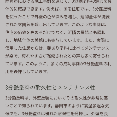
静岡市における施工事例を通じて、3分艶塗料の魅力を具
3分艶塗料を選ぶ時に注意すべきこと
体的に確認できます。例えば、ある住宅では、3分艶塗料
を使ったことで外壁の色が深みを増し、建物全体が洗練
外壁塗装で魅力を引き立てるための色選びのコ
された雰囲気を醸し出しています。このような事例は、
ツ
住宅の価値を高めるだけでなく、近隣の景観とも調和
静岡市の自然に溶け込む色選び
し、地域全体の美観にも寄与しています。また、実際に
心理学から見る外壁色の選び方
使用した住民からは、艶あり塗料に比べてメンテナンス
近隣との調和を考えた色選び
が楽で、汚れやすさが軽減されたとの声も多く寄せられ
季節感を取り入れた外壁色の提案
ています。このように、多くの成功事例が3分艶塗料の利
家のスタイルに合わせた外壁色の選び方
用を後押ししています。
実際の事例から学ぶ外壁色選びの成功例
3分艶塗料の耐久性とメンテナンス性
艶あり塗料と3分艶塗料の違いを徹底比較
見た目に現れる艶感の違い
3分艶塗料は、外壁塗装においてその耐久性が非常に高
耐久性とメンテナンス性の比較
いことで知られています。静岡市のように高温多湿な気
候でも、3分艶塗料は優れた耐候性を発揮し、外壁を長
環境への影響を考慮した選び方