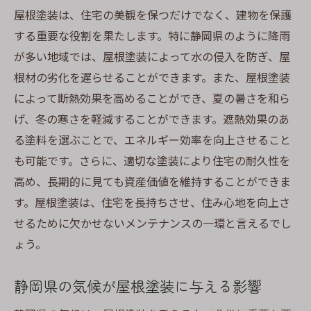
地域密着の業者が持つ利点と選び方
屋根塗装は、住宅の美観を保つだけでなく、建物を保護
する重要な役割を果たします。特に静岡県のように降雨
口コミや評判を活かした業者選定法
が多い地域では、屋根塗装によって水の侵入を防ぎ、屋
訪問営業の危険性とその回避法
根材の劣化を遅らせることができます。また、屋根塗装
見積もり比較で注意すべきポイント
によって断熱効果を高めることができ、夏の暑さを和ら
業者との契約前に確認すべき事項
げ、冬の寒さを軽減することができます。遮熱効果のあ
屋根塗装の施工時期を見極めるための具体的な
る塗料を選ぶことで、エネルギー効率を向上させること
アドバイス
も可能です。さらに、適切な塗装により住宅の耐久性を
最適な施工時期とは？季節と天候の影響
高め、長期的に見ても資産価値を維持することができま
施工前に考慮すべき住宅の状態
す。屋根塗装は、住宅を長持ちさせ、住み心地を向上さ
施工計画を立てる際のポイント
せるために欠かせないメンテナンスの一環と言えるでし
ょう。
緊急時の対応が必要な場合の考慮点
施工が遅れる場合のリスクと対策
静岡県の気候が屋根塗装に与える影響
事前準備で重要な手続きとその流れ