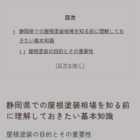
目次
静岡県での屋根塗装相場を知る前に理解してお
きたい基本知識
屋根塗装の目的とその重要性
静岡県の気候が屋根塗装に与える影響
屋根材の種類とメンテナンス方法
塗装の頻度と耐久年数の目安
よくある屋根塗装のトラブルとその対策
静岡県での屋根塗装相場を知る前
地元の専門家からのアドバイス
に理解しておきたい基本知識
信頼できる屋根塗装業者の選び方と静岡県特有
のポイント
屋根塗装の目的とその重要性
業者選びで確認すべき資格と実績