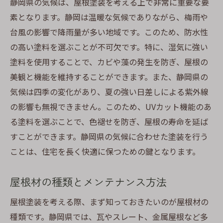
静岡県の気候は、屋根塗装を考える上で非常に重要な要
静岡県での屋根塗装に最適な塗料選びの秘訣
素となります。静岡は温暖な気候でありながら、梅雨や
静岡県の気候に適した塗料の特性
台風の影響で降雨量が多い地域です。このため、防水性
環境と人に優しい塗料の選び方
の高い塗料を選ぶことが不可欠です。特に、湿気に強い
材料別の塗料のメリットとデメリット
塗料を使用することで、カビや藻の発生を防ぎ、屋根の
耐久性に優れた塗料の選定基準
美観と機能を維持することができます。また、静岡県の
塗料の色選びで考慮すべき点
気候は四季の変化があり、夏の強い日差しによる紫外線
最新の塗料トレンドとその応用
の影響も無視できません。このため、UVカット機能のあ
る塗料を選ぶことで、色褪せを防ぎ、屋根の寿命を延ば
屋根塗装相場に影響を与える要因とその詳細分
すことができます。静岡県の気候に合わせた塗装を行う
析
ことは、住宅を長く快適に保つための鍵となります。
屋根の形状と素材が相場に与える影響
施工面積とその計算方法
屋根材の種類とメンテナンス方法
業者の経験と専門性が価格に与える影響
屋根塗装を考える際、まず知っておきたいのが屋根材の
使用する塗料とそのコスト比較
種類です。静岡県では、瓦やスレート、金属屋根など多
追加工事やオプションの影響