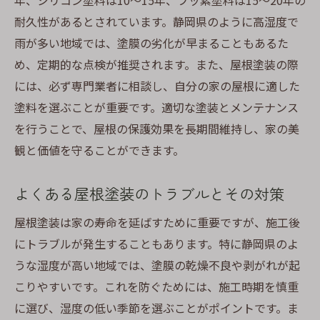
年、シリコン塗料は10〜15年、フッ素塗料は15〜20年の
風雨から屋根を守るための工夫
耐久性があるとされています。静岡県のように高湿度で
屋根の断熱性を高める塗装方法
雨が多い地域では、塗膜の劣化が早まることもあるた
季節ごとに異なるメンテナンス法
め、定期的な点検が推奨されます。また、屋根塗装の際
気候変動を考慮した長期的な対策
には、必ず専門業者に相談し、自分の家の屋根に適した
塗料を選ぶことが重要です。適切な塗装とメンテナンス
屋根塗装で失敗しないための確認すべきポイン
を行うことで、屋根の保護効果を長期間維持し、家の美
トとチェック方法
観と価値を守ることができます。
施工前に確認するべき契約内容
作業中に見えない部分のチェック法
よくある屋根塗装のトラブルとその対策
施工完了後の確認項目リスト
屋根塗装は家の寿命を延ばすために重要ですが、施工後
保証期間とその内容の理解
にトラブルが発生することもあります。特に静岡県のよ
アフターサービスの有無と内容
うな湿度が高い地域では、塗膜の乾燥不良や剥がれが起
万が一のトラブル対応方法
こりやすいです。これを防ぐためには、施工時期を慎重
に選び、湿度の低い季節を選ぶことがポイントです。ま