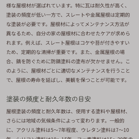
様な屋根材が選ばれています。特に瓦は耐久性が高く、
市場の動向が相場に及ぼす変動
塗装の頻度が低い一方で、スレートや金属屋根は定期的
長持ちする屋根塗装のために知っておくべき施
な塗装が必要です。屋根材によってメンテナンス方法が
工の流れ
異なるため、自分の家の屋根材に合わせたケアが求めら
施工前の準備と確認事項
れます。例えば、スレート屋根はコケや苔が付きやすい
下地処理の重要性と方法
ため、定期的な清掃が重要です。また、金属屋根の場
合、錆を防ぐために防錆塗料の塗布が欠かせません。こ
主塗り作業の注意点とコツ
のように、屋根材ごとに適切なメンテナンスを行うこと
仕上げ作業で見逃せないポイント
で、屋根の寿命を延ばし、美観を保つことが可能です。
施工後のメンテナンス方法
トラブル発生時の対応策
塗装の頻度と耐久年数の目安
静岡県の気候に合った屋根塗装の選択で住まい
屋根塗装の頻度と耐久年数は、使用する塗料や屋根材、
を守る
さらには地域の気候条件によって変わります。一般的
静岡特有の気候が屋根に与える影響
に、アクリル塗料は5〜7年程度、ウレタン塗料は7〜10
湿気対策に有効な塗装技術