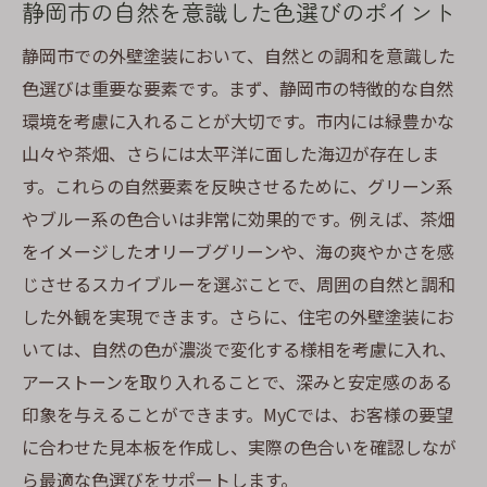
静岡市の自然を意識した色選びのポイント
込む色の選び方
個性的でありながら地域と調和する色の選
静岡市での外壁塗装において、自然との調和を意識した
定
色選びは重要な要素です。まず、静岡市の特徴的な自然
静岡市の自然美を反映した外壁デザイン
環境を考慮に入れることが大切です。市内には緑豊かな
山々や茶畑、さらには太平洋に面した海辺が存在しま
住まいを静岡市の文化と結びつける色使い
す。これらの自然要素を反映させるために、グリーン系
静岡市特有の風景に馴染む色の工夫
やブルー系の色合いは非常に効果的です。例えば、茶畑
外壁塗装で実現する静岡市の風情
をイメージしたオリーブグリーンや、海の爽やかさを感
周囲の景観を引き立てる配色のアプローチ
じさせるスカイブルーを選ぶことで、周囲の自然と調和
MyCの見本板サービスで納得の色を静岡市での
した外観を実現できます。さらに、住宅の外壁塗装にお
外壁塗装成功の鍵
いては、自然の色が濃淡で変化する様相を考慮に入れ、
見本板で確認できる静岡市に合うカラー
アーストーンを取り入れることで、深みと安定感のある
納得の色選びを実現するMyCのサービス
印象を与えることができます。MyCでは、お客様の要望
MyCの見本板を活用した色選びの効果
に合わせた見本板を作成し、実際の色合いを確認しなが
ら最適な色選びをサポートします。
静岡市での失敗しない外壁塗装のための見