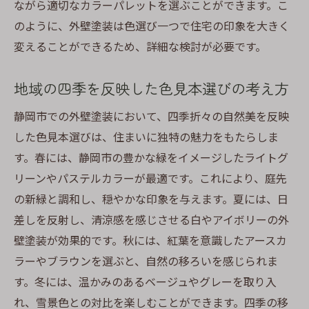
ながら適切なカラーパレットを選ぶことができます。こ
外壁塗装で静岡市の伝統を表現和のテイストを
のように、外壁塗装は色選び一つで住宅の印象を大きく
取り入れた配色
変えることができるため、詳細な検討が必要です。
和風テイストを反映した静岡市の配色選び
伝統色を外壁に取り入れるメリット
地域の四季を反映した色見本選びの考え方
静岡市ならではの和モダンな外壁デザイン
静岡市での外壁塗装において、四季折々の自然美を反映
外壁塗装で表現する静岡市の文化
した色見本選びは、住まいに独特の魅力をもたらしま
伝統と現代の融合を目指した色選び
す。春には、静岡市の豊かな緑をイメージしたライトグ
静岡市の歴史を感じさせる色見本の活用
リーンやパステルカラーが最適です。これにより、庭先
MyCが提供する見本板サービスで理想の外壁塗
の新緑と調和し、穏やかな印象を与えます。夏には、日
装を実現する方法
差しを反射し、清涼感を感じさせる白やアイボリーの外
MyCの見本板を活用した色選びの流れ
壁塗装が効果的です。秋には、紅葉を意識したアースカ
実際の外壁と見本板の色調整法
ラーやブラウンを選ぶと、自然の移ろいを感じられま
MyCのサービスで得られる納得の色選び
す。冬には、温かみのあるベージュやグレーを取り入
れ、雪景色との対比を楽しむことができます。四季の移
外壁塗装の満足度を高める見本板の活用法