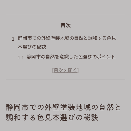
目次
静岡市での外壁塗装地域の自然と調和する色見
本選びの秘訣
静岡市の自然を意識した色選びのポイント
外壁塗装で静岡市の風景を活かすためのカ
ラーパレット
地域の四季を反映した色見本選びの考え方
静岡市の住宅街に馴染む色見本の選び方
静岡市での外壁塗装地域の自然と
自然と建物の調和を図る色の選び方
静岡市の伝統と現代性を取り入れた色選び
調和する色見本選びの秘訣
外壁塗装で住まいに個性を静岡市の風景に溶け