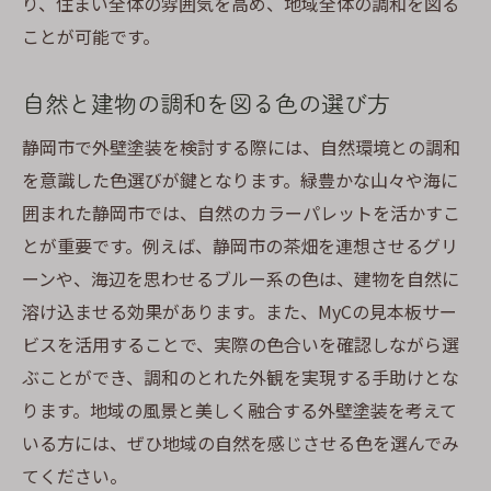
り、住まい全体の雰囲気を高め、地域全体の調和を図る
ったりの色見本
ことが可能です。
地域の魅力を最大限に引き出す色の選び方
静岡市の特性を活かした外壁塗装プラン
自然と建物の調和を図る色の選び方
外壁塗装で地域の価値を高める方法
静岡市で外壁塗装を検討する際には、自然環境との調和
静岡市ならではの色見本の選び方
を意識した色選びが鍵となります。緑豊かな山々や海に
地域の個性を引き立てる外壁色の活用
囲まれた静岡市では、自然のカラーパレットを活かすこ
静岡市の風景に溶け込む外壁色の選定
とが重要です。例えば、静岡市の茶畑を連想させるグリ
ーンや、海辺を思わせるブルー系の色は、建物を自然に
溶け込ませる効果があります。また、MyCの見本板サー
ビスを活用することで、実際の色合いを確認しながら選
ぶことができ、調和のとれた外観を実現する手助けとな
ります。地域の風景と美しく融合する外壁塗装を考えて
いる方には、ぜひ地域の自然を感じさせる色を選んでみ
てください。