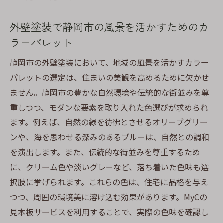
本板活用法
外壁塗装で静岡市の風景を活かすためのカ
色見本と実際の仕上がりを比較する方法
ラーパレット
MyCの見本板サービスで理想の外壁塗装を
実現
静岡市の外壁塗装において、地域の風景を活かすカラー
パレットの選定は、住まいの美観を高めるために欠かせ
静岡市の豊かな緑を活かした外壁塗装自然との
ません。静岡市の豊かな自然環境や伝統的な街並みを尊
一体感を実現
重しつつ、モダンな要素を取り入れた色選びが求められ
静岡市の緑景観を反映した外壁塗装
ます。例えば、自然の緑を彷彿とさせるオリーブグリー
自然素材と色合いの融合による調和
ンや、海を思わせる深みのあるブルーは、自然との調和
地域の緑を生かしたエコロジカルな外壁デ
を演出します。また、伝統的な街並みを尊重するため
ザイン
に、クリーム色や淡いグレーなど、落ち着いた色味も選
静岡市での環境に優しい外壁塗装の提案
択肢に挙げられます。これらの色は、住宅に品格を与え
緑と調和する色見本選びのポイント
つつ、周囲の環境美に溶け込む効果があります。MyCの
静岡市の自然を感じる外壁色の選び方
見本板サービスを利用することで、実際の色味を確認し