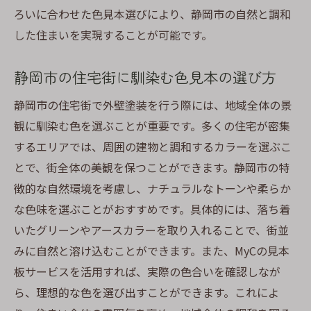
ろいに合わせた色見本選びにより、静岡市の自然と調和
静岡市の色選びに特化した見本板の提供
した住まいを実現することが可能です。
MyCの見本板で確実な外壁色選びを
静岡市の海や山々と融合する外壁塗装自然色を
静岡市の住宅街に馴染む色見本の選び方
取り入れたデザイン
静岡市の住宅街で外壁塗装を行う際には、地域全体の景
静岡市の海をイメージしたブルー系の選び
観に馴染む色を選ぶことが重要です。多くの住宅が密集
方
するエリアでは、周囲の建物と調和するカラーを選ぶこ
山々との調和を図るアースカラーの活用法
とで、街全体の美観を保つことができます。静岡市の特
自然の色彩を再現するための外壁デザイン
徴的な自然環境を考慮し、ナチュラルなトーンや柔らか
静岡市の自然景観を活かした色選びのヒン
な色味を選ぶことがおすすめです。具体的には、落ち着
ト
いたグリーンやアースカラーを取り入れることで、街並
外壁に取り入れる静岡市の海と山の色合い
みに自然と溶け込むことができます。また、MyCの見本
静岡市の自然を感じる外壁色の提案
板サービスを活用すれば、実際の色合いを確認しなが
ら、理想的な色を選び出すことができます。これによ
外壁塗装で地域の魅力を引き立てる静岡市にぴ