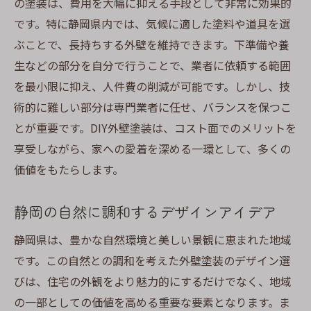
の塗装は、費用を大幅に抑える手段として非常に効果的
湿気対策に効果的な塗装方法
です。特に静岡県内では、気候に適した塗料や道具を選
季節に応じた塗装スケジュールの提案
ぶことで、長持ちする外壁を維持できます。下準備や養
静岡の気候に適した塗料の選び方
生などの部分を自分で行うことで、業者に依頼する範囲
風雨に強い外壁塗装のテクニック
を最小限に抑え、人件費の削減が可能です。しかし、技
気候変動に対応するための工夫
術的に難しい部分は専門業者に任せ、バランスを保つこ
静岡ならではの気候に応じたメンテナンス
とが重要です。DIY外壁塗装は、コスト面でのメリットを
享受しながら、家への愛着を深める一環として、多くの
静岡県でDIY外壁塗装を成功させるためのステッ
価値をもたらします。
プバイステップ
塗装前の準備と確認事項
静岡の自然に調和するデザインアイデア
成功率を上げる下地処理のポイント
静岡県は、豊かな自然環境と美しい景観に恵まれた地域
塗装中に注意すべき作業手順
です。この自然との調和を考えた外壁塗装のデザイン選
仕上げを美しくするための秘訣
びは、住宅の外観をより魅力的にするだけでなく、地域
失敗しないためのチェックリスト
の一部としての価値を高める重要な要素となります。ま