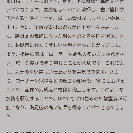
を目指すことは可能です。まず、下地処理が重要なステ
自分だけのエクステリアを作るテクニック
ップとなります。表面をしっかりと清掃し、古い塗料や
スタイルを反映させた外壁デザインの提案
汚れを取り除くことで、新しい塗料がしっかりと密着し
ます。次に、適切な塗料の選択が仕上がりを左右しま
静岡県で始める外壁塗装DIY必要な道具と材料の
す。静岡県の気候に合った耐久性のある塗料を選ぶこと
選び方
で、長期間にわたり美しい外観を保つことができます。
初心者におすすめの基本ツール
また、塗装の際は、ローラーや刷毛の使い方に注意を払
必要な塗料とその特性を理解する
い、均一な厚さで塗り重ねることが大切です。これによ
コストを抑えるための賢い材料選び
り、ムラのない美しい仕上がりを実現できます。さら
作業効率を高めるための便利グッズ
に、コーナーや窓枠などの細かい部分も丁寧に仕上げる
プロも使うおすすめ道具の紹介
ことで、全体の完成度が格段に向上します。このような
購入前に知っておくべき素材の特性
技術を駆使することで、DIYでもプロ並みの外壁塗装が可
能となり、満足度の高い結果を得ることができるでしょ
う。