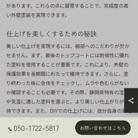
があります。これらの点に留意することで、完成度の高
い外壁塗装を実現できます。
仕上げを美しくするための秘訣
美しい仕上げを実現するには、細部へのこだわりが欠か
せません。まず、最後のトップコートには耐候性に優れ
た塗料を使用することが重要です。これにより、外壁の
保護効果を長期間にわたって維持できます。さらに、塗
り終わった後に全体をチェックし、ムラや色むらがない
か確認することも必要です。その際、静岡県特有の湿気
や気温に適した塗料を選ぶと、より美しい仕上がりが期
待できます。また、DIYでの仕上げには、自分自身の満足
感も大切です。自分の手で丁寧に仕上げることで、単な
050-1722-5817
お問い合わせはこちら
る外壁塗装以上の価値を自宅にプラスすることができま