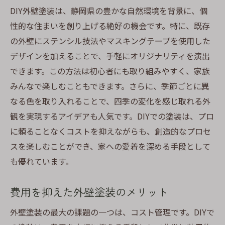
DIY外壁塗装は、静岡県の豊かな自然環境を背景に、個
初めての人に最適な塗料と道具の選び方
性的な住まいを創り上げる絶好の機会です。特に、既存
トラブルを防ぐ事前の確認ポイント
の外壁にステンシル技法やマスキングテープを使用した
簡単に取り組める塗装テクニック
デザインを加えることで、手軽にオリジナリティを演出
初心者でも安心のアフターケア方法
できます。この方法は初心者にも取り組みやすく、家族
環境に優しい塗料選び静岡県の外壁塗装DIYに役
みんなで楽しむこともできます。さらに、季節ごとに異
立つヒント
なる色を取り入れることで、四季の変化を感じ取れる外
静岡県で選ばれるエコフレンドリーな塗料
観を実現するアイデアも人気です。DIYでの塗装は、プロ
環境負荷を考慮した塗料の選び方
に頼ることなくコストを抑えながらも、創造的なプロセ
持続可能な住まい作りに貢献する方法
スを楽しむことができ、家への愛着を深める手段として
も優れています。
健康を守る低VOC塗料の選び方
自然に優しい塗料の特性と効果
費用を抑えた外壁塗装のメリット
塗料選びで環境と住まいを守る
外壁塗装の最大の課題の一つは、コスト管理です。DIYで
静岡の気候に適した外壁塗装DIY方法の発見