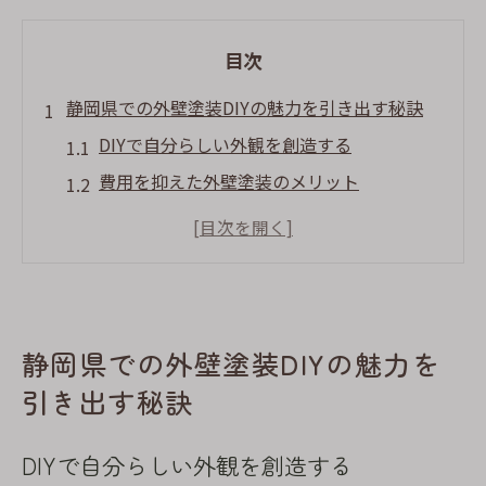
目次
静岡県での外壁塗装DIYの魅力を引き出す秘訣
DIYで自分らしい外観を創造する
費用を抑えた外壁塗装のメリット
静岡の自然に調和するデザインアイデア
プロフェッショナルな仕上がりを目指す技
術
外壁塗装を通じて得られるDIYの満足感
静岡県での外壁塗装DIYの魅力を
家族と楽しむ共同作業の魅力
引き出す秘訣
初心者でも安心静岡県での外壁塗装DIYガイド
初心者におすすめの準備ステップ
DIYで自分らしい外観を創造する
安全に作業を進めるための注意点