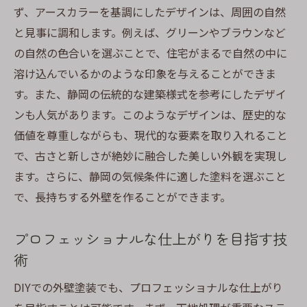
DIY塗装の成果を長持ちさせる方法
ず、アースカラーを基調にしたデザインは、周囲の自然
静岡の家を守るDIY外壁塗装のコツとテクニック
と見事に調和します。例えば、グリーンやブラウンなど
効果的な外壁保護のための戦略
の自然の色合いを選ぶことで、住宅がまるで自然の中に
塗料の持ちを良くするための秘策
溶け込んでいるかのような印象を与えることができま
す。また、静岡の伝統的な建築様式を参考にしたデザイ
外壁塗装で家をカビや汚れから守る方法
ンも人気があります。このようなデザインは、歴史的な
耐久性を高めるための防水対策
価値を尊重しながらも、現代的な要素を取り入れること
美しい仕上がりを保つための技術
で、古さと新しさが絶妙に融合した美しい外観を実現し
静岡の特性に応じた維持管理
ます。さらに、静岡の気候条件に適した塗料を選ぶこと
個性を活かす静岡県でのDIY外壁デザインのアイ
で、長持ちする外壁を作ることができます。
デア
色彩効果を活用したデザインの工夫
プロフェッショナルな仕上がりを目指す技
アートを取り入れたユニークな外壁
術
地域の風景と調和するデザイン例
DIYでの外壁塗装でも、プロフェッショナルな仕上がり
トレンドを取り入れた現代的な外観