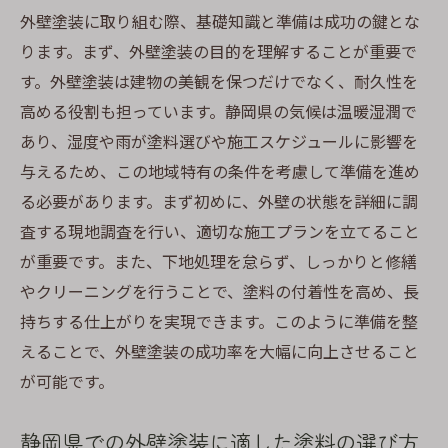
外壁塗装に取り組む際、基礎知識と準備は成功の鍵とな
施工不良を見抜くチェックポイント
ります。まず、外壁塗装の目的を理解することが重要で
無駄なコストを削減するための方法
す。外壁塗装は建物の美観を保つだけでなく、耐久性を
施工後のトラブルを避けるための準備
高める役割も担っています。静岡県の気候は温暖湿潤で
失敗事例から学ぶ外壁塗装の注意点
あり、湿度や雨が塗料選びや施工スケジュールに影響を
静岡県の気候に適した外壁塗装の選び方
与えるため、この地域特有の条件を考慮して準備を進め
静岡県の気候特性と外壁塗装の関係
る必要があります。まず初めに、外壁の状態を詳細に調
湿気に強い塗料の特徴と選び方
査する現地調査を行い、適切な施工プランを立てること
紫外線対策に優れた塗料を選ぶポイント
が重要です。また、下地処理を怠らず、しっかりと修繕
やクリーニングを行うことで、塗料の付着性を高め、長
季節ごとに最適な塗装タイミングの見極め
持ちする仕上がりを実現できます。このように準備を整
環境に優しい塗料の選定基準
えることで、外壁塗装の成功率を大幅に向上させること
気温変動に耐える塗料の選び方
が可能です。
施工業者選びで注意すべきポイントを徹底解説
信頼できる業者を見つけるための基準
静岡県での外壁塗装に適した塗料の選び方