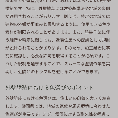
静岡県で外壁塗装を行う際、忘れてはならないのが建築
規制です。特に、外壁塗装には建築基準法や地域の条例
口コミと事例で見る信頼できる施工業者の特徴
が適用されることがあります。例えば、特定の地域では
口コミから読み解く業者の信頼性
建物の外観が街並みと調和するように、使用できる色や
成功事例が示す施工技術の高さ
素材が制限されることがあります。また、塗装作業に伴
トラブル対応の迅速さを見極める
う騒音や粉塵に関しても、近隣住民への配慮として規制
顧客満足度を測る重要な指標
が設けられることがあります。そのため、施工業者に事
継続的なサポート体制の確認
前に確認し、必要な許可を取得することが必須です。こ
地域に根差した業者の強み
うした規制を遵守することで、スムーズな塗装作業を実
現し、近隣とのトラブルを避けることができます。
外壁塗装における色選びのポイント
外壁塗装における色選びは、住まいの印象を大きく左右
します。静岡県では、地域の気候や周辺環境に合わせた
色選びが重要です。まず、気候に対する耐久性を考慮し