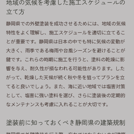
地域の気候を考慮した施工スケジュールの
施工前の確認事項で塗装の失敗を防ぐ方法
立て方
施工前の現地調査の重要性
塗装面の下地処理の必要性
静岡県での外壁塗装を成功させるためには、地域の気候
天候条件と施工日の調整
特性をよく理解し、施工スケジュールを適切に立てるこ
とが重要です。静岡県は日本の中でも特に気候の変動が
施工計画書の確認と理解
大きく、雨季である梅雨や台風シーズンを避けることが
近隣への事前挨拶と協力
鍵です。これらの時期に施工を行うと、塗料の乾燥に影
施工中の確認ポイントと対応策
響を与え、耐久性が損なわれる可能性があります。した
地域の特性を活かした外壁塗装の選択肢
がって、乾燥した天候が続く秋や冬を狙ってプランを立
地域の自然環境と塗料の選択
てると良いでしょう。また、海に近い地域では塩害対策
地元のデザイン文化に合わせた色彩選び
として、塩害に強い塗料を選び、さらに塗装後の定期的
環境負荷を考慮した持続可能な選択
なメンテナンスも考慮に入れることが大切です。
伝統的な建築スタイルの保全方法
塗装前に知っておくべき静岡県の建築規制
地域特有の素材を活かした施工例
コミュニティと共に育む外壁塗装の価値