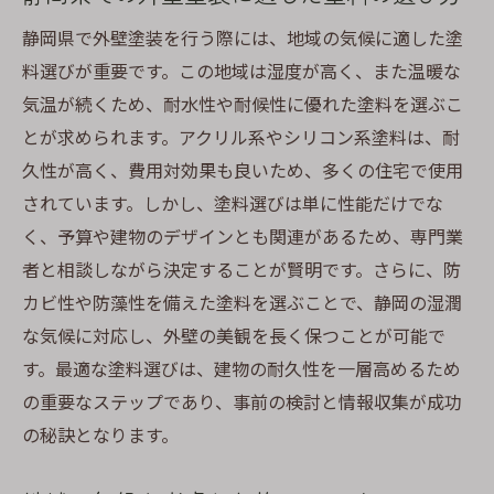
業者選定において確認すべき契約内容
静岡県で外壁塗装を行う際には、地域の気候に適した塗
口コミと実績の重要性について
料選びが重要です。この地域は湿度が高く、また温暖な
施工技術と使用機材の確認方法
気温が続くため、耐水性や耐候性に優れた塗料を選ぶこ
アフターサービスの充実度を評価する
とが求められます。アクリル系やシリコン系塗料は、耐
業者選びで避けるべき落とし穴
久性が高く、費用対効果も良いため、多くの住宅で使用
されています。しかし、塗料選びは単に性能だけでな
優良な外壁塗装業者を見分けるためのチェック
く、予算や建物のデザインとも関連があるため、専門業
リスト
者と相談しながら決定することが賢明です。さらに、防
優良業者と一般業者の違い
カビ性や防藻性を備えた塗料を選ぶことで、静岡の湿潤
実際の施工事例から判断する方法
な気候に対応し、外壁の美観を長く保つことが可能で
資格や免許の確認が重要な理由
す。最適な塗料選びは、建物の耐久性を一層高めるため
契約前に確認すべき費用の内訳
の重要なステップであり、事前の検討と情報収集が成功
施工プランの柔軟性を評価する
の秘訣となります。
信頼できる業者のサポート体制