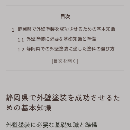
目次
静岡県で外壁塗装を成功させるための基本知識
外壁塗装に必要な基礎知識と準備
静岡県での外壁塗装に適した塗料の選び方
地域の気候を考慮した施工スケジュールの
立て方
塗装前に知っておくべき静岡県の建築規制
外壁塗装における色選びのポイント
静岡県で外壁塗装を成功させるた
静岡県での塗装施工後のメンテナンス方法
めの基本知識
外壁塗装でよくある失敗例とその回避法
色ムラや剥がれを防ぐための対策
外壁塗装に必要な基礎知識と準備
塗装の耐久性を高めるための工夫