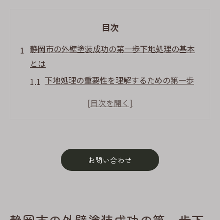
目次
静岡市の外壁塗装成功の第一歩下地処理の基本
とは
下地処理の重要性を理解するための第一歩
静岡市で必要な下地処理の基本工程
環境に応じた下地処理の選び方
静岡市特有の気候が下地処理に与える影響
下地処理の不備がもたらす影響
お問い合わせ
成功する外壁塗装のための下地のポイント
外壁塗装を長持ちさせるために欠かせない静岡
市の下地処理技術
静岡市での耐久性に優れた下地処理技術と