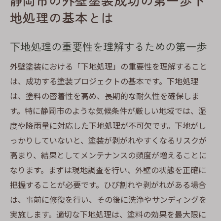
静岡市の外壁塗装成功の第一歩下
は
地処理の基本とは
長持ちする外壁塗装へのアプローチ
静岡市での下地処理の進化と技術革新
下地処理の重要性を理解するための第一歩
外壁塗装の寿命を延ばす技術の選び方
外壁塗装における「下地処理」の重要性を理解すること
下地処理がもたらす経済的なメリット
は、成功する塗装プロジェクトの基本です。下地処理
静岡市での持続可能な下地処理技術
は、塗料の密着性を高め、長期的な耐久性を確保しま
静岡市の気候に最適な外壁下地処理とその工程
す。特に静岡市のような気候条件が厳しい地域では、湿
静岡市の気候に合った下地処理の選定方法
度や降雨量に対応した下地処理が不可欠です。下地がし
っかりしていないと、塗装が剥がれやすくなるリスクが
湿度対策が必要な下地処理手順
高まり、結果としてメンテナンスの頻度が増えることに
静岡市での気候に適応した塗料の選び方
なります。まずは現地調査を行い、外壁の状態を正確に
効果的な下地処理のステップバイステップ
把握することが必要です。ひび割れや剥がれがある場合
ガイド
は、事前に修復を行い、その後に洗浄やサンディングを
外壁を守るための環境適応型処理
実施します。適切な下地処理は、塗料の効果を最大限に