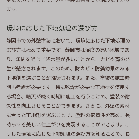
静岡市の美しい景観を守るための下地準備
ます。
下地処理がもたらす外壁の美的効果
環境に応じた下地処理の選び方
エステティクスを高めるための下地技術
静岡市で見られる美しい外壁の裏に
静岡市での外壁塗装において、環境に応じた下地処理の
高湿度対策静岡市での外壁塗装を成功させる下
選び方は極めて重要です。静岡市は湿度の高い地域であ
地処理
り、年間を通じて降水量が多いことから、カビや藻の発
湿気から外壁を守るための下地処理
生が懸念されます。このため、防カビ・防藻効果のある
下地剤を選ぶことが推奨されます。また、塗装の施工時
静岡市の高湿度に対応する技術
期も考慮が必要です。特に乾燥が必要な下地材を使用す
耐湿性を高める下地処理の秘密
る場合、晴天が続く時期に施工を行うことで、塗装の耐
下地処理が湿気に対抗する理由
久性を向上させることができます。さらに、外壁の素材
湿度が影響する外壁塗装の課題
に合った下地剤を選ぶことで、塗料の密着性を高め、長
高湿度でも安心の外壁塗装を実現
持ちする美しい仕上がりを実現することができます。こ
静岡市の外壁塗装で重要な下地処理方法とその
うした環境に応じた下地処理の選び方を知ることで、長