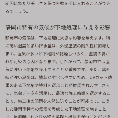
効果
期間にわたり美しさを保つ外壁を手に入れることができ
効果的な下地処理の実施方法
るでしょう。
静岡市での下地処理のメリットを最大化
静岡市特有の気候が下地処理に与える影響
外壁塗装の品質を支える下地技術
下地処理がもたらす外壁の機能性向上
静岡市の気候は、下地処理に大きな影響を与えます。特
に高い湿度と多い降水量は、外壁塗装の耐久性に直結し
高度な下地処理技術を導入する理由
ます。湿気が多いと下地剤が乾燥しづらく、塗装の剥が
静岡市の外壁塗装における下地準備の効果
れや汚染の原因となります。したがって、静岡市では湿
外壁塗装が劇的に変わる静岡市における下地処
気に強い下地剤を使用することが重要です。また、紫外
理の極意
線が強い夏場は、塗装が劣化しやすいため、UVカット効
劇的に変わる外壁塗装の秘密
果のある下地剤や塗料を選ぶことが推奨されます。さら
静岡市での下地処理がもたらす変化
に、気象データを活用し、最適な施工時期を選定するこ
下地処理の技術革新がもたらす効果
とで、施工後の問題を未然に防ぐことが可能です。こう
外壁塗装の新たな可能性を探る
した静岡市特有の気候を考慮した下地処理を施すこと
で、長期間にわたり外壁の美観と機能を保つことができ
下地処理による外壁の劇的改善