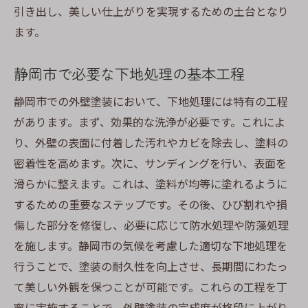
最適な下地処理がもたらす静岡市の住宅美
引き出し、美しい仕上がりを実現するための土台となり
化
ます。
下地処理が外壁塗装の寿命を左右する静岡市特
有の理由
静岡市で必要な下地処理の基本工程
静岡市の外壁塗装における寿命の決め手
静岡市での外壁塗装において、下地処理には特有の工程
下地処理が塗装の耐久性を決定する理由
があります。まず、効果的な洗浄が必要です。これによ
気候が及ぼす下地処理への影響
り、外壁の表面に付着した汚れやカビを除去し、塗料の
細部までこだわる下地処理の重要性
密着性を高めます。次に、サンディングを行い、表面を
滑らかに整えます。これは、塗料が均等に塗れるように
静岡市での外壁塗装の長寿命化を目指して
するための重要なステップです。その後、ひび割れや損
成功する外壁塗装のための下地対策
傷した部分を修復し、必要に応じて防水処理や防藻処理
静岡市での外壁塗装を美しく長持ちさせる秘訣
を施します。静岡市の気候を考慮した適切な下地処理を
は下地処理にあり
行うことで、塗装の耐久性を向上させ、長期間にわたっ
美しさを持続する下地処理のコツ
て美しい外観を保つことが可能です。これらの工程を丁
長持ちする外壁塗装の秘訣を探る
寧に実施することで、外壁塗装の完成度が格段に上がり