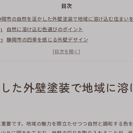
目次
静岡市の自然を活かした外壁塗装で地域に溶け込む住まい
自然に溶け込む色選びのポイント
静岡市の四季を感じる外壁デザイン
地域特有の植生を反映したカラーリング
環境に優しい塗料の選び方
自然素材を利用した外壁塗装の魅力
静岡市の自然を取り入れた具体的デザイン例
した外壁塗装で地域に溶
外壁塗装が静岡市の緑豊かな風景と調和する秘訣
風景と一体化する塗料選び
ト
自然の色合いを引き立てるデザインとは
静岡市特有の自然環境への配慮
に重要です。地域の魅力を際立たせつつ自然と調和する色
い山々に囲まれており、自然の彩りを取り入れることが、