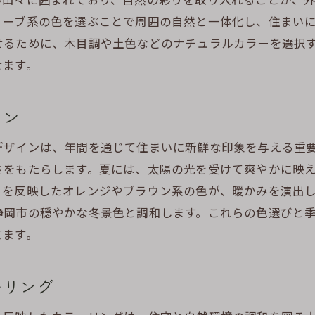
緑を活かした外壁塗装の実例
リーブ系の色を選ぶことで周囲の自然と一体化し、住まい
静岡市のランドスケープと調和するデザイン戦略
せるために、木目調や土色などのナチュラルカラーを選択
外壁塗装で静岡市の自然美を際立たせる方法
せます。
静岡市の和のテイストを取り入れた外壁塗装デザインの魅
伝統的な和の色彩を用いる利点
イン
和モダンを実現する外壁デザイン
デザインは、年間を通じて住まいに新鮮な印象を与える重
静岡市の歴史と文化を反映する外壁塗装
さをもたらします。夏には、太陽の光を受けて爽やかに映
和のエレガンスを感じる色選び
さを反映したオレンジやブラウン系の色が、暖かみを演出
日本家屋に合う外壁デザインの提案
静岡市の穏やかな冬景色と調和します。これらの色選びと
和の美学を現代住宅に取り入れる方法
てます。
地域の自然と共鳴する外壁塗装で静岡市の魅力を引き立て
自然と対話するデザインの考え方
ーリング
外壁塗装で地域の魅力を高める方法