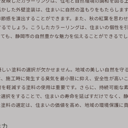
を反映したカラーリングは、住宅と自然環境の調和を図る
土地の特性を生かした外壁塗装の利点
活かした外壁塗装は、住まいに自然の温もりをもたらしま
静岡市の魅力を増幅させるデザイン要素
季節感を演出することができます。また、秋の紅葉を思わ
地域の文化と自然を融合するデザイン事例
するでしょう。こうしたカラーリングは、住まいの個性を
外壁塗装が地域のアイデンティティになる理由
しても、静岡市の自然豊かな魅力を伝えることができるでし
静岡市特有の気候に合った外壁塗装の選び方
気候を考慮した塗料選びのポイント
静岡市の季節に応じた塗装メンテナンス
しい塗料の選択が欠かせません。地域の美しい自然を守る
耐候性を重視した外壁塗装の選択肢
は、施工時に発生する臭気を最小限に抑え、安全性が高い
静岡市の気候に適した素材の特徴
荷を軽減する塗料の使用は重要です。さらに、持続可能な
環境負荷を軽減する外壁塗装の方法
な選択をすることで、住まいの寿命を延ばすだけでなく、
地域特有の気候に対応するデザインの提案
た塗料の選定は、住まいの価値を高め、地域の環境保護に
伝統的な静岡市の風景を反映する外壁塗装の提案
風景と共鳴するデザインの選び方
魅力