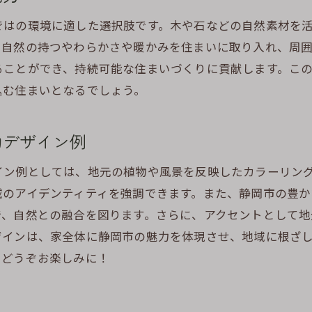
歴史ある街並みを活かす外壁デザイン
ではの環境に適した選択肢です。木や石などの自然素材を
地域の伝統を感じる色彩の使い方
、自然の持つやわらかさや暖かみを住まいに取り入れ、周
静岡市の文化を外壁に表現するアイデア
ることができ、持続可能な住まいづくりに貢献します。こ
地域の歴史を反映する塗装の技法
込む住まいとなるでしょう。
静岡市の風土を感じるデザイン計画
静岡市での外壁塗装が住まいの価値を高める理由
的デザイン例
外壁塗装が資産価値に与える影響
イン例としては、地元の植物や風景を反映したカラーリン
地域に溶け込むデザインの重要性
域のアイデンティティを強調できます。また、静岡市の豊か
静岡市特有の景観美を活かす方法
で、自然との融合を図ります。さらに、アクセントとして地
地域ブランドとしての外壁塗装の役割
ザインは、家全体に静岡市の魅力を体現させ、地域に根ざ
住まいの印象を変えるデザイン選び
もどうぞお楽しみに！
長期的な価値向上を目指した外壁塗装
地域の文化と自然を反映した外壁塗装で静岡市の魅力を再