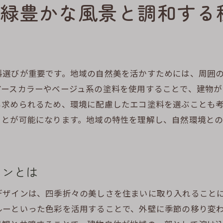
緑豊かな風景と調和する
地域の特性を活かした塗装選び
自然を感じる外壁塗装の提案
静岡市の文化を外壁に取り入れる方法
地域の魅力を再認識するデザインの力
料選びが重要です。地域の自然美を活かすためには、周囲
自然と文化の調和を目指した外壁塗装
アースカラーやベージュ系の塗料を使用することで、建物
静岡市の魅力を再発見するデザインアプローチ
も求められるため、環境に配慮したエコ塗料を選ぶことも
ことが可能になります。地域の特性を理解し、自然環境と
インとは
デザインは、四季折々の美しさを住まいに取り入れること
ルーといった色彩を活用することで、外壁に季節の移り変