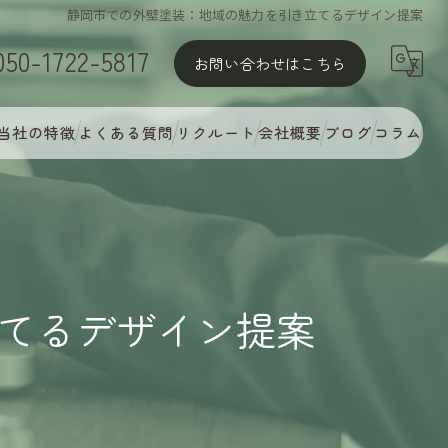
静岡市での外壁塗装：地域の魅力を引き立てるデザイン提案
050-1722-5817
お問い合わせはこちら
当社の特徴
よくある質問
リクルート
会社概要
ブログ
コラム
屋根塗装
外壁塗装
MyCオリジナル多彩塗装
てるデザイン提案
完璧な下地処理
アフターフォロー・定期点検