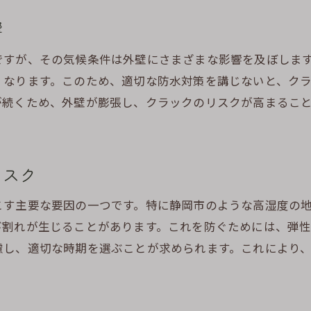
定期的なメンテナンスの重要性
響
地元の気候に配慮した塗装選び
ですが、その気候条件は外壁にさまざまな影響を及ぼしま
プロによる診断で住まいを守る
くなります。このため、適切な防水対策を講じないと、ク
住まいの美観を保つための工夫
が続くため、外壁が膨張し、クラックのリスクが高まるこ
外壁塗装の耐久性を高める工法
長く住み続けるためのメンテナンス計画
リスク
こす主要な要因の一つです。特に静岡市のような高湿度の
び割れが生じることがあります。これを防ぐためには、弾
慮し、適切な時期を選ぶことが求められます。これにより