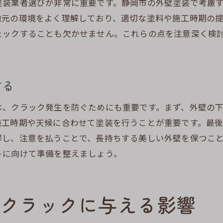
塗装業者選びが非常に重要です。静岡市の外壁塗装で考慮
外壁の耐久性を評価する方法
地元の環境をよく理解しており、適切な塗料や施工時期の
塗装によるクラック防止効果の科学
ェックすることも欠かせません。これらの点を注意深く検
施工技術がクラック防止に与える影響
クラックを最小限に抑える最新技術
外壁塗装の定期的な見直しの必要性
する
静岡市での外壁塗装成功の秘訣とは
は、クラック発生を防ぐためにも重要です。まず、外壁の
事前計画が成功に導く鍵
施工時期や天候に合わせて塗装を行うことが重要です。最
信頼できる業者選びのコツ
解し、注意を払うことで、長持ちする美しい外壁を保つこ
施工前の準備としてのクラックチェック
トに向けて準備を整えましょう。
静岡市での施工事例から学ぶ教訓
アフターサービスの充実が安心をもたらす
クラックに与える影響
静岡市特有のニーズに応える施工方法
外壁塗装で静岡市の住まいを長持ちさせる方法