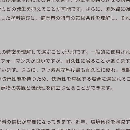
クラック発生の初期兆候を見逃さない
やカビの発生を抑えることが可能です。さらに、紫外線に
静岡市特有の気候に対応する防水技術
うした塗料選びは、静岡市の特有の気候条件を理解し、そ
クラック防止に役立つ外壁素材の選び方
クラック発生を防ぐ外壁塗装の重要性
外壁塗装がもたらす防水効果
クラックを未然に防ぐメンテナンスのコツ
れの特徴を理解して選ぶことが大切です。一般的に使用さ
パフォーマンスが良いですが、耐久性に劣ることがありま
長持ちする外壁を保つための色選び
ています。さらに、フッ素系塗料は最も耐久性に優れ、長
静岡市での外壁塗装の適切なタイミング
や防音性能を持つため、快適性を重視する場合に選ばれる
専門家による定期診断の重要性
、建物の美観と機能性を両立させることができます。
外壁塗装の持続効果を高める方法
外壁塗装で守る理想の住まい静岡市の事例
静岡市での成功事例に学ぶ外壁塗装
料の選択が重要になってきます。近年、環境負荷を軽減す
住まいの資産価値を高める塗装の選び方