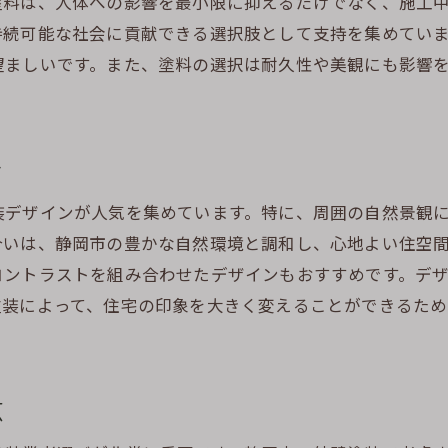
塗料は、人体への影響を最小限に抑えるだけでなく、施工
自然環境に溶け込むデザインの工夫
持続可能な社会に貢献できる選択肢として支持を集めてい
周辺環境にマッチした色彩と素材選び
望ましいです。また、塗料の選択は耐久性や美観にも影響
地元で評判の外壁塗装業者を見つける
静岡市での施工事例から学ぶ耐久性
静岡市特有の気候に合った外壁塗装の選び方
ン
多湿な気候に対応する塗料の選定
装デザインが人気を集めています。特に、周囲の自然景観
風雨に強い外壁塗装のおすすめ
合いは、静岡市の豊かな自然環境と調和し、心地よい住空
静岡市の風景と調和するデザイン選び
コントラストを組み合わせたデザインもおすすめです。デ
長期的な耐久性を保証する素材とは
塗装によって、住宅の印象を大きく変えることができるた
省エネ効果を高める外壁塗装の工夫
家計に優しい塗料の選び方ガイド
外壁塗装とクラック発生の関係を徹底解説
点
クラックが発生するメカニズムを知る