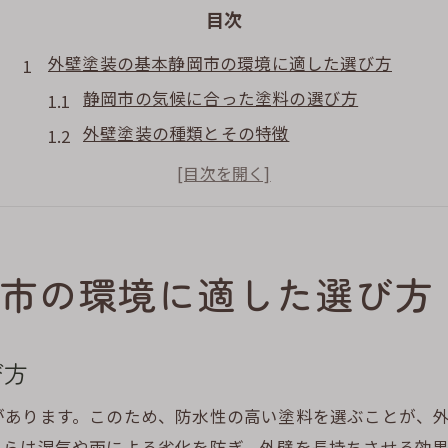
目次
外壁塗装の基本静岡市の環境に適した選び方
静岡市の気候に合った塗料の選び方
外壁塗装の種類とその特徴
環境に優しい塗料の選択肢
静岡市で人気の外壁塗装デザイン
塗装業者選びのポイントと注意点
外壁塗装の施工プロセスを理解する
市の環境に適した選び方
静岡市の気候が外壁クラックに与える影響
静岡市の年間気候と外壁への影響
び方
湿気と温度変化によるクラックリスク
季節ごとの外壁メンテナンスの必要性
があります。このため、防水性の高い塗料を選ぶことが、
れらは湿気や雨による劣化を防ぎ、外壁を長持ちさせる効