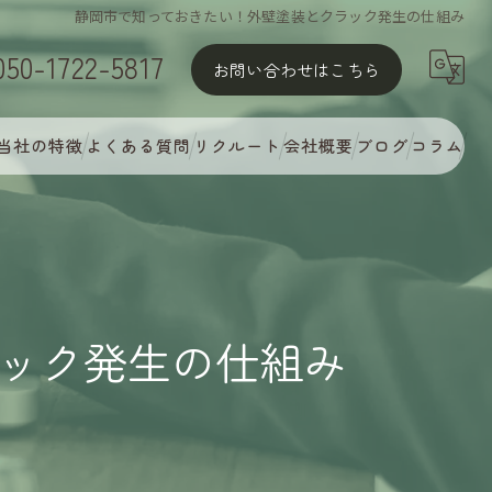
静岡市で知っておきたい！外壁塗装とクラック発生の仕組み
050-1722-5817
お問い合わせはこちら
当社の特徴
よくある質問
リクルート
会社概要
ブログ
コラム
屋根塗装
外壁塗装
MyCオリジナル多彩塗装
ック発生の仕組み
完璧な下地処理
アフターフォロー・定期点検