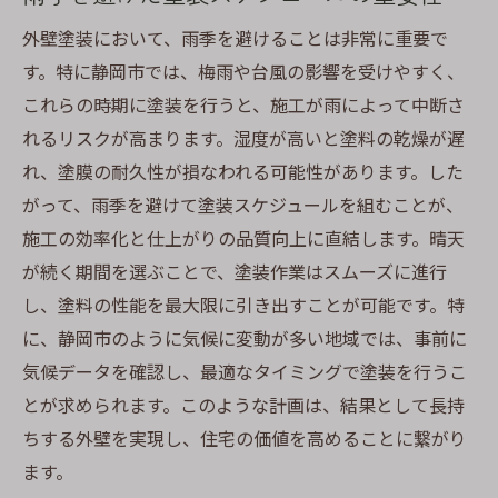
静岡市でおすすめの塗料メーカーと製品
外壁塗装において、雨季を避けることは非常に重要で
静岡市での外壁塗装に最適な時期を知るための
す。特に静岡市では、梅雨や台風の影響を受けやすく、
ガイド
これらの時期に塗装を行うと、施工が雨によって中断さ
静岡市の季節別塗装スケジュールの立て方
れるリスクが高まります。湿度が高いと塗料の乾燥が遅
気候変化に対応した柔軟な塗装計画
れ、塗膜の耐久性が損なわれる可能性があります。した
施工前にチェックすべき天候要因
がって、雨季を避けて塗装スケジュールを組むことが、
最適な塗装時期を見極めるためのポイント
施工の効率化と仕上がりの品質向上に直結します。晴天
天候予測を活用した計画的な塗装
が続く期間を選ぶことで、塗装作業はスムーズに進行
塗装業者との適切な相談で失敗を防ぐ
し、塗料の性能を最大限に引き出すことが可能です。特
に、静岡市のように気候に変動が多い地域では、事前に
湿気に強い塗料で静岡市の外壁を長持ちさせる
気候データを確認し、最適なタイミングで塗装を行うこ
方法
とが求められます。このような計画は、結果として長持
湿気に強い塗料の特徴と選び方
ちする外壁を実現し、住宅の価値を高めることに繋がり
塗料の性能と湿気の関係を理解する
ます。
静岡市の湿気対策としての塗装技術