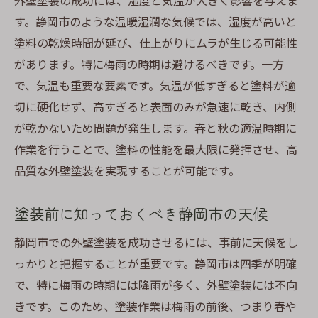
外壁塗装の成功には、湿度と気温が大きく影響を与えま
雨季前後の塗装タイミングを見極める
す。静岡市のような温暖湿潤な気候では、湿度が高いと
雨季の塗装リスクとその回避法
塗料の乾燥時間が延び、仕上がりにムラが生じる可能性
雨に強い塗料で安心の施工を実現
があります。特に梅雨の時期は避けるべきです。一方
梅雨を避けた塗装計画で品質を確保
で、気温も重要な要素です。気温が低すぎると塗料が適
雨季における塗装工事の注意点
切に硬化せず、高すぎると表面のみが急速に乾き、内側
静岡市の雨季対策としての事前準備
が乾かないため問題が発生します。春と秋の適温時期に
作業を行うことで、塗料の性能を最大限に発揮させ、高
静岡市の外壁塗装を成功させるための季節別計
品質な外壁塗装を実現することが可能です。
画
季節ごとの気候に応じた塗装計画の立て方
塗装前に知っておくべき静岡市の天候
春夏秋冬それぞれの塗装メリットと注意点
静岡市での外壁塗装を成功させるには、事前に天候をし
季節に合わせた塗装スケジュールの調整
っかりと把握することが重要です。静岡市は四季が明確
年間を通じた外壁メンテナンスの重要性
で、特に梅雨の時期には降雨が多く、外壁塗装には不向
天候に応じた柔軟な塗装対応策
きです。このため、塗装作業は梅雨の前後、つまり春や
地域の気候に基づく長期的な塗装プラン