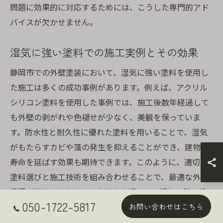
問題に効果的に対応するためには、こうした専門的アド
バイスが欠かせません。
湿気に強い塗料での施工実例とその効果
静岡市での外壁塗装において、湿気に強い塗料を使用し
た施工は多くの成功事例があります。例えば、アクリル
シリコン塗料を使用した事例では、施工後数年経過して
も外壁の剥がれや色褪せが少なく、美観を保っていま
す。防水性と耐久性に優れた塗料を用いることで、湿気
がもたらすカビや藻の発生を抑えることができ、建物の
寿命を延ばす効果も期待できます。このように、適切な
塗料選びと施工技術を組み合わせることで、最適な外壁
保護が可能になります。本記事を通じて、湿気に強い塗
050-1722-5817
料の重要性とその効果を再確認し、次回の外壁塗装計画
お問い合わせはこちら
に役立てていただければ幸いです。