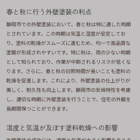
湿気による外壁劣化を防ぐ定期的なケア
春と秋に行う外壁塗装の利点
専門家が推奨する湿気対応塗料
静岡市での外壁塗装において、春と秋は特に適した時期
湿気に強い塗料での施工実例とその効果
とされています。この時期は気温と湿度が安定してお
静岡市における外壁塗装の成功には時期選びが
り、塗料の乾燥がスムーズに進むため、均一で高品質な
鍵
塗膜が形成されやすいです。特に秋は、雨の少ない時期
塗装成功のためのベストシーズン選び
として知られており、作業が中断されるリスクが低くな
静岡市の天候リスクを避ける賢い計画
ります。さらに、春と秋の日照時間が長いことも塗料の
乾燥を促進します。これにより、外壁塗装の仕上がりが
塗装時期が外壁の寿命に与える影響
美しく、耐久性も向上します。静岡市の気候特性を考慮
塗装プロジェクトのタイムライン作成のコ
し、適切な時期に外壁塗装を行うことで、住宅の外観を
ツ
長期間保つことができます。
天気予報を活用した効果的な時期選定
地域の専門家が推奨する塗装時期
湿度と気温が及ぼす塗料乾燥への影響
雨季を避けた外壁塗装で静岡市の家を守る