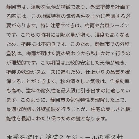
防水性を高めるための施工技術
静岡市は、温暖な気候が特徴であり、外壁塗装を計画す
る際には、この地域特有の気候条件を十分に考慮する必
湿気対策としての塗装メンテナンス
要があります。特に注意すべきは、梅雨や台風シーズン
静岡市での塗装トラブルを未然に防ぐ方法
です。これらの時期には降水量が増え、湿度も高くなる
長期的な美観を保つための塗装ケア
ため、塗装には不向きです。このため、静岡市での外壁
専門家に依頼すべき理由とそのメリット
塗装は、梅雨が明けた夏の終わりから秋にかけて行うの
耐久性のある塗料選びで静岡市の外壁を美しく
が理想的です。この期間は比較的安定した天候が続き、
保つ
塗装の乾燥がスムーズに進むため、仕上がりの品質を確
静岡市の気象条件に強い塗料の特徴
保することができます。秋の清々しい気候は、作業効率
長持ちする塗料の選び方とその重要性
も高め、塗料の耐久性を最大限に引き出すのに適してい
色褪せしにくい塗料で美観を維持
ます。このように、静岡市の気候特性を理解した上で、
最適な時期に外壁塗装を行うことが、住宅の美しさと機
環境に優しい塗料選択のポイント
能性を長期にわたり保つための鍵となります。
施工後のメンテナンスで耐久性を高める方
法
雨季を避けた塗装スケジュールの重要性