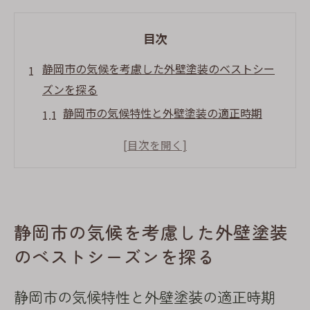
目次
静岡市の気候を考慮した外壁塗装のベストシー
ズンを探る
静岡市の気候特性と外壁塗装の適正時期
雨季を避けた塗装スケジュールの重要性
春と秋に行う外壁塗装の利点
湿度と気温が及ぼす塗料乾燥への影響
塗装前に知っておくべき静岡市の天候
静岡市の気候を考慮した外壁塗装
季節ごとの外壁塗装計画で長持ちさせる
のベストシーズンを探る
外壁塗装で静岡市の住まいを守るための重要な
ポイント
静岡市の気候特性と外壁塗装の適正時期
静岡市特有の気候に適した塗料選び