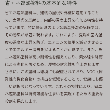
省エネ遮熱塗料の基本的な特性
塗料の効果
遮熱塗料がもたらす温度管理のメリット
省エネ遮熱塗料は、建物の屋根や外壁に適用すること
静岡の夏を快適にする塗料の効果
で、太陽光を反射し、内部の温度上昇を抑える特性を持
っています。特に静岡県のような高温多湿の気候では、
エネルギー消費を抑える具体的な例
その効果が顕著に現れます。これにより、夏場の室内温
省エネ効果と快適性の両立
度の過度な上昇を防ぎ、エアコンの使用を減少させるこ
実際に感じることができる遮熱効果
とでエネルギー消費を抑えることが可能です。また、省
塗料による室温低下の実例
エネ遮熱塗料は高い耐候性を備えており、紫外線や降雨
省エネ遮熱塗料がもたらす屋根塗装のメリット
による劣化を防ぐため、屋根の耐久性も向上させます。
静岡県での実例
さらに、この塗料は環境にも配慮されており、VOC（揮
実際の使用例から見る遮熱塗料の効果
発性有機化合物）の排出を低減することで、健康にも優
塗装後の住まいの変化
しい選択肢となっています。これらの特性により、省エ
維持管理コストの削減事例
ネ遮熱塗料は持続可能な住まいを実現するための重要な
役割を果たします。
遮熱塗料導入の成功事例
住民からのポジティブなフィードバック