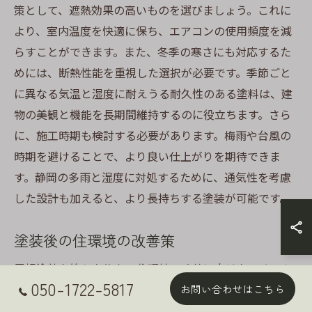
策として、遮熱効果の高いものを選びましょう。これに
より、室内温度を快適に保ち、エアコンの使用頻度を減
らすことができます。また、冬季の寒さにも対応するた
めには、断熱性能を重視した選択が必要です。季節ごと
に異なる気温と湿度に耐えうる耐久性のある塗料は、建
物の美観と機能を長期間維持するのに役立ちます。さら
に、施工時期も検討する必要があります。梅雨や台風の
時期を避けることで、より良い仕上がりを期待できま
す。静岡の多雨と湿度に対処するために、通気性を考慮
した設計も加えると、より長持ちする塗装が可能です。
塗装後の住環境の改善策
屋根塗装を終えた後も、住環境の改善に向けたいくつか
050-1722-5817
の工夫があります。まず、省エネ遮熱塗料を使用するこ
お問い合わせはこちら
とで、夏季の冷房費用を大幅に削減することが可能とな