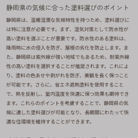
静岡県の気候に合った塗料選びのポイント
地域社会での環境貢献の実例
静岡県は、温暖湿潤な気候特性を持つため、塗料選びに
静岡県での屋根塗装に最適な省エネ遮熱塗料の
は特に注意が必要です。まず、湿気対策として防水性が
選定基準
高い塗料を選ぶことが重要です。防水性のある塗料は、
選定の際に考慮すべき重要な要素
降雨時に水の侵入を防ぎ、屋根の劣化を防止します。ま
信頼できる塗料メーカーの選び方
た、静岡県は紫外線が強い地域でもあるため、耐紫外線
長期耐久性の視点からの選定基準
性の高い塗料を選択することが推奨されます。これによ
コストパフォーマンスを重視した選び方
り、塗料の色あせや剥がれを防ぎ、美観を長く保つこと
塗料選びにおけるプロのアドバイス
が可能です。さらに、省エネ遮熱塗料を使用すること
地域の施工業者の意見を参考にする方法
で、熱を反射し、室内温度を快適に保つ効果も期待でき
ます。これらのポイントを考慮することで、静岡県の気
静岡の気候に対応した屋根塗装の省エネ効果と
候に適した塗料選びが可能となり、長期間にわたって快
その秘訣
適な住環境を維持することができます。
気候に適した塗料がもたらす省エネ効果
遮熱塗料の効果を最大限に引き出す方法