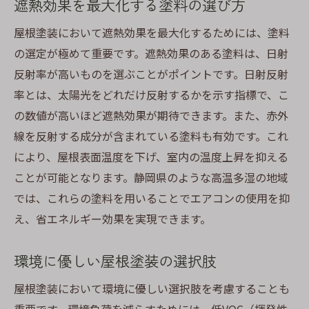
遮熱効果を最大化する塗料の選び方
冬季のエネルギー消費への影響
屋根塗装において遮熱効果を最大化するためには、塗料
塗装の施工技術がもたらす効果
の選定が極めて重要です。遮熱効果のある塗料は、日射
気候適応型の塗装設計のポイント
反射率が高いものを選ぶことがポイントです。日射反射
塗装後の住環境の改善策
率とは、太陽光をどれだけ反射するかを示す指標で、こ
省エネ遮熱塗料で静岡県の住まいを守る屋根塗
の数値が高いほど遮熱効果が期待できます。また、赤外
装の革新
線を反射する成分が含まれている塗料も有効です。これ
最新技術による省エネ塗装の進化
により、屋根表面温度を下げ、室内の温度上昇を抑える
強力な保護効果を持つ塗料の役割
ことが可能となります。静岡県のような高温多湿の地域
では、これらの塗料を用いることでエアコンの使用を抑
環境負荷低減を目指した革新的技術
え、省エネルギー効果を実現できます。
未来を見据えた屋根塗装の新しいアプロー
チ
環境に優しい屋根塗装の選択肢
塗料の進化がもたらす住まいの変革
屋根塗装において環境に優しい選択肢を考慮することも
持続可能な住環境を実現するための方法