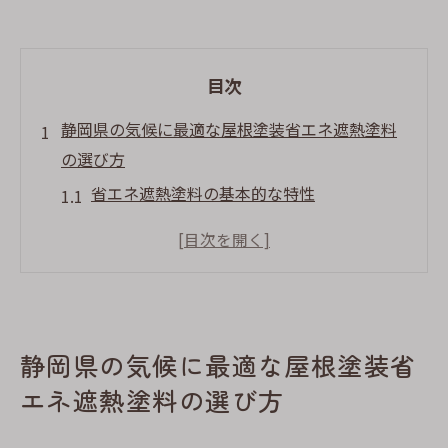
目次
静岡県の気候に最適な屋根塗装省エネ遮熱塗料
の選び方
省エネ遮熱塗料の基本的な特性
静岡県の気候に合った塗料選びのポイント
遮熱効果を最大化する塗料の選び方
環境に優しい屋根塗装の選択肢
静岡県特有の気候条件を考慮した塗料の選
静岡県の気候に最適な屋根塗装省
定
長期間の性能を保証する塗料の特徴
エネ遮熱塗料の選び方
屋根塗装で静岡県の夏を快適にする省エネ遮熱