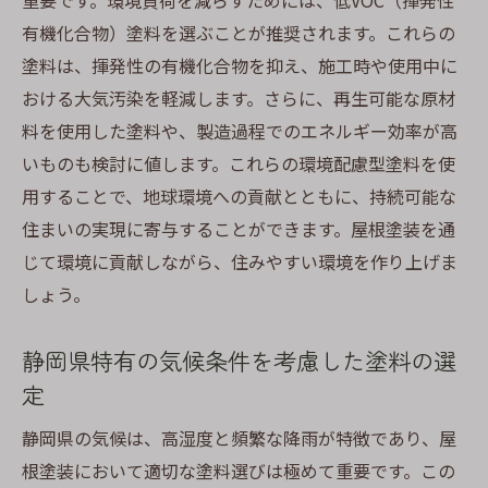
重要です。環境負荷を減らすためには、低VOC（揮発性
静岡県の高温多湿に強い屋根塗装の省エネ遮熱
有機化合物）塗料を選ぶことが推奨されます。これらの
塗料活用法
塗料は、揮発性の有機化合物を抑え、施工時や使用中に
高温多湿に耐える塗料の選び方
おける大気汚染を軽減します。さらに、再生可能な原材
湿度対策としての塗装方法
料を使用した塗料や、製造過程でのエネルギー効率が高
熱を遮断する技術の応用
いものも検討に値します。これらの環境配慮型塗料を使
湿気をコントロールする塗料の特徴
用することで、地球環境への貢献とともに、持続可能な
熱と湿気に強い塗料のメリット
住まいの実現に寄与することができます。屋根塗装を通
住まいを快適に保つ塗装のコツ
じて環境に貢献しながら、住みやすい環境を作り上げま
しょう。
屋根塗装で省エネを実現静岡県向け遮熱塗料の
選び方と効果
静岡県特有の気候条件を考慮した塗料の選
省エネを実現するための塗料選びの基準
定
遮熱塗料の選び方で失敗しないために
静岡県の気候は、高湿度と頻繁な降雨が特徴であり、屋
実際の省エネ効果を体感するには
根塗装において適切な塗料選びは極めて重要です。この
効果的な遮熱塗料の塗装技術