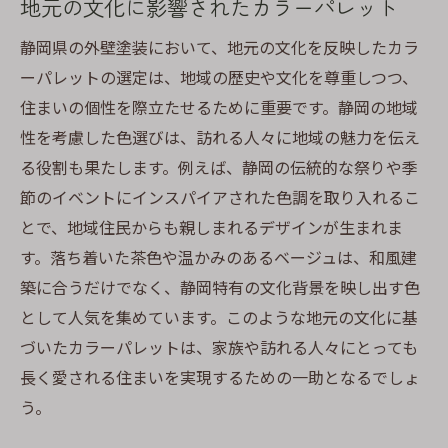
地元の文化に影響されたカラーパレット
調和を重視した色の選定プロセス
静岡県の外壁塗装において、地元の文化を反映したカラ
地域の美観を高める外壁色の選び方
ーパレットの選定は、地域の歴史や文化を尊重しつつ、
プロが教える外壁塗装の色選びで住宅の美観を
住まいの個性を際立たせるために重要です。静岡の地域
引き立てる
性を考慮した色選びは、訪れる人々に地域の魅力を伝え
プロの視点から見る美観向上の秘訣
る役割も果たします。例えば、静岡の伝統的な祭りや季
外観のバランスを保つ色選び
節のイベントにインスパイアされた色調を取り入れるこ
とで、地域住民からも親しまれるデザインが生まれま
美しさを引き出すための塗装テクニック
す。落ち着いた茶色や温かみのあるベージュは、和風建
専門家が推奨する色の選び方
築に合うだけでなく、静岡特有の文化背景を映し出す色
視覚的なインパクトを与える配色方法
として人気を集めています。このような地元の文化に基
長く美しさを保つカラープランニング
づいたカラーパレットは、家族や訪れる人々にとっても
静岡県での外壁塗装に最適な色を選ぶためのヒ
長く愛される住まいを実現するための一助となるでしょ
ント
う。
地域に根ざした色選びの基本