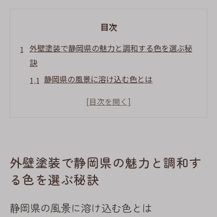
目次
外壁塗装で静岡県の魅力と調和する色を選ぶ秘
訣
静岡県の風景に溶け込む色とは
外壁塗装で地域の個性を引き出す方法
地元の文化に影響されたカラーパレット
伝統と現代の融合を考えた色選び
街並みに馴染む外壁色の選定ポイント
外壁塗装で静岡県の魅力と調和す
地域の魅力を反映する色彩の重要性
る色を選ぶ秘訣
静岡の自然と調和する外壁塗装の色選びのプロ
のアドバイス
静岡県の風景に溶け込む色とは
自然の色彩を取り入れたデザイン