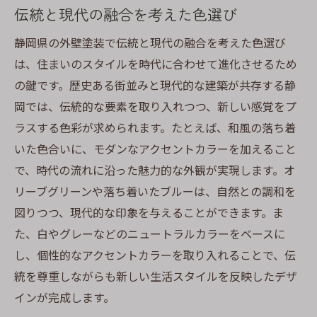
静岡特有の風土を反映する色合い
伝統と現代の融合を考えた色選び
最適な色を選ぶためのプロのアドバイス
静岡県の外壁塗装で伝統と現代の融合を考えた色選び
地域性を考慮した色選びのコツ
は、住まいのスタイルを時代に合わせて進化させるため
外壁塗装における最旬カラー
の鍵です。歴史ある街並みと現代的な建築が共存する静
自然と都会の融合を考えた色の選択
岡では、伝統的な要素を取り入れつつ、新しい感覚をプ
ラスする色彩が求められます。たとえば、和風の落ち着
外壁塗装で住まいを魅力的な空間に変える色選
いた色合いに、モダンなアクセントカラーを加えること
びのコツ
で、時代の流れに沿った魅力的な外観が実現します。オ
色選びで住空間を一新する方法
リーブグリーンや落ち着いたブルーは、自然との調和を
家の魅力を最大限に引き出すカラー
図りつつ、現代的な印象を与えることができます。ま
住まいを個性的に彩る色選びのポイント
た、白やグレーなどのニュートラルカラーをベースに
外壁色で変わる住まいの雰囲気
し、個性的なアクセントカラーを取り入れることで、伝
魅力的な外観を作るための色の活用法
統を尊重しながらも新しい生活スタイルを反映したデザ
住まいを楽しい空間にする色彩戦略
インが完成します。