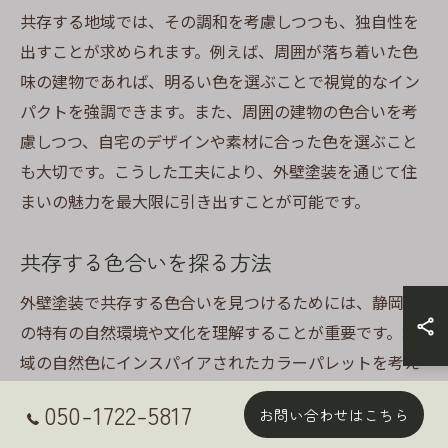
共存する地域では、その調和を考慮しつつも、独自性を
出すことが求められます。例えば、周囲が落ち着いた色
味の建物であれば、明るい色を選ぶことで視覚的なイン
パクトを強調できます。また、周囲の建物の色合いを考
慮しつつ、自宅のデザインや素材に合った色を選ぶこと
も大切です。こうした工夫により、外壁塗装を通じて住
まいの魅力を最大限に引き出すことが可能です。
共存する色合いを探る方法
外壁塗装で共存する色合いを見つけるためには、静岡県
の特有の自然環境や文化を理解することが重要です。地
域の自然色にインスパイアされたカラーパレットを考え
ることで、調和の取れた外観を作り出せます。例えば、
050-1722-5817
お問い合わせはこちら
緑豊かな山々に囲まれた地域では、自然の緑と調和する