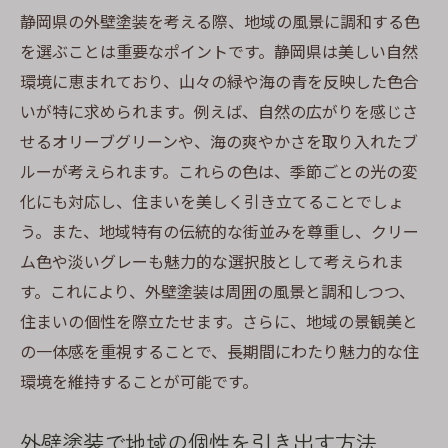
周囲の緑を引き立てる色選び
静岡県の外壁塗装を考える際、地域の風景に調和する色
を選ぶことは重要なポイントです。静岡県は美しい自然
プロの視点から見る自然との調和
環境に恵まれており、山々の緑や海の青を反映した色合
四季折々の静岡を感じる色彩
いが特に求められます。例えば、自然の広がりを感じさ
自然環境を考慮した色選びのポイント
せるオリーブグリーンや、海の爽やかさを取り入れたブ
エコフレンドリーな外観を目指して
ルーが考えられます。これらの色は、季節ごとの光の変
地域特有の気候に合った外壁塗装の色を選ぶポ
化にも対応し、住まいを美しく引き立てることでしょ
イント
う。また、地域特有の伝統的な街並みを尊重し、クリー
静岡の気候特性に適した塗装色
ム色や淡いグレーも魅力的な選択肢として考えられま
湿度対策に効果的な色選び
す。これにより、外壁塗装は周囲の風景と調和しつつ、
色に隠された耐久性の秘密
住まいの個性を際立たせます。さらに、地域の景観美と
の一体感を重視することで、長期間にわたり魅力的な住
夏の強い日差しに適した色調
環境を維持することが可能です。
冬の寒冷期にも映えるカラープラン
気候変動に対応する外壁色の選択法
外壁塗装で地域の個性を引き出す方法