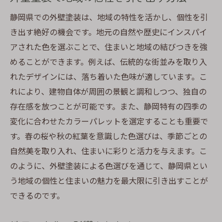
ライフスタイルを反映した外壁塗装で理想の住
静岡県での外壁塗装は、地域の特性を活かし、個性を引
まいを実現
き出す絶好の機会です。地元の自然や歴史にインスパイ
生活スタイルに合わせた色の選び方
アされた色を選ぶことで、住まいと地域の結びつきを強
外壁色で個性を表現するテクニック
めることができます。例えば、伝統的な街並みを取り入
家族の好みを反映したカラーデザイン
れたデザインには、落ち着いた色味が適しています。こ
日々の暮らしを彩る外壁の色彩学
れにより、建物自体が周囲の景観と調和しつつ、独自の
住空間に合わせた色の組み合わせ
存在感を放つことが可能です。また、静岡特有の四季の
ライフスタイルを考慮した塗装プラン
変化に合わせたカラーパレットを選定することも重要で
す。春の桜や秋の紅葉を意識した色選びは、季節ごとの
周囲との調和を生む外壁塗装の色選びのテクニ
自然美を取り入れ、住まいに彩りと活力を与えます。こ
ック
のように、外壁塗装による色選びを通じて、静岡県とい
近隣との調和を考えた色選び
う地域の個性と住まいの魅力を最大限に引き出すことが
街並み全体を考慮したカラーハーモニー
できるのです。
周囲の建物とのコントラストを活かす
共存する色合いを探る方法