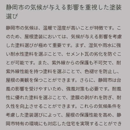
静岡市の気候に適したセメント瓦の屋根塗装の
静岡市の気候が与える影響を重視した塗装
選び方
選び
気候特性と塗料選びの関係
静岡市の気候は、温暖で湿度が高いことが特徴です。こ
防水性を高めるための塗装アプローチ
のため、屋根塗装においては、気候が与える影響を考慮
静岡市に適したカビ防止塗料の特徴
した塗料選びが極めて重要です。まず、湿気や雨水に強
季節に応じた施工計画の立て方
い耐水性塗料を選ぶことで、セメント瓦の劣化を防ぐこ
耐久性を最大限に引き出すための塗装技術
とが可能です。また、紫外線からの保護も不可欠で、耐
気候変動に対応するための最新塗装法
紫外線性能を持つ塗料を選ぶことで、色褪せを防止し、
屋根の美観を保つことができます。さらに、静岡市は台
古びた屋根を新築のように蘇らせる屋根塗装の
風の影響を受けやすいため、強風対策も必要です。耐風
プロ技
性に優れた塗料を選ぶことで、塗膜の剥がれを防ぎ、耐
徹底的なクリーニングで始める塗装準備
久性を向上させることができます。これらの気候条件を
下地処理とプライマーの重要性
考慮した塗装選びによって、屋根の保護性能を高め、静
プロが使用する最新の塗装技法
岡市特有の環境にも対応した住宅を実現することができ
古いセメント瓦を甦らせるための具体的ス