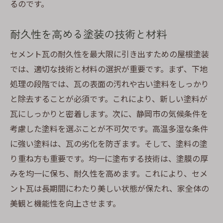
るのです。
テップ
完璧な仕上げを実現するための秘訣
耐久性を高める塗装の技術と材料
効果を長持ちさせるためのメンテナンス方
セメント瓦の耐久性を最大限に引き出すための屋根塗装
法
では、適切な技術と材料の選択が重要です。まず、下地
安心して暮らせる住環境を整える静岡市の屋根
処理の段階では、瓦の表面の汚れや古い塗料をしっかり
塗装法
と除去することが必須です。これにより、新しい塗料が
防水性向上がもたらす安心感
瓦にしっかりと密着します。次に、静岡市の気候条件を
断熱性能を考慮した塗料選び
考慮した塗料を選ぶことが不可欠です。高温多湿な条件
静岡市の風土に合わせた耐久性の確保
に強い塗料は、瓦の劣化を防ぎます。そして、塗料の塗
り重ね方も重要です。均一に塗布する技術は、塗膜の厚
施工後の点検と定期メンテナンス
みを均一に保ち、耐久性を高めます。これにより、セメ
塗装が住まいの安全性に与える影響
ント瓦は長期間にわたり美しい状態が保たれ、家全体の
住環境を守るための屋根塗装の役割
美観と機能性を向上させます。
静岡市のセメント瓦を長持ちさせる屋根塗装の