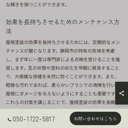
な輝きを保つことができます。
効果を長持ちさせるためのメンテナンス方
法
屋根塗装の効果を長持ちさせるためには、定期的なメン
テナンスが鍵となります。静岡市の特有の気候を考慮
し、まず年に一度は専門家による点検を受けることを推
奨します。瓦の状態や塗料の劣化を早期に発見すること
で、大規模な修繕を未然に防ぐことができます。また、
軽微な汚れであれば、柔らかいブラシでの清掃を行い、
屋根にダメージを与えないようにすることも重要です。
これらの対策を講じることで、屋根塗装の効果を長期間
維持し、美しい状態を保つことが可能です。そして、こ
050-1722-5817
お問い合わせはこちら
れでセメント瓦の屋根塗装に関するお話は終わりです
が、次回の更新もお楽しみにしてください。