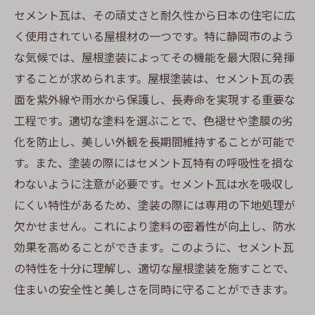
セメント瓦に新しい命を吹き込む塗装技術
セメント瓦は、その頑丈さと耐久性から日本の住宅に広
く使用されている屋根材の一つです。特に静岡市のよう
色選びがもたらす住宅の印象の変化
な気候では、屋根塗装によってその機能を最大限に発揮
耐候性を考慮した塗装の選択
することが求められます。屋根塗装は、セメント瓦の表
屋根塗装がもたらす価値の向上
面を紫外線や雨水から保護し、長寿命を実現する重要な
地元職人が実現する高品質な仕上がり
工程です。適切な塗料を選ぶことで、色褪せや塗膜の劣
プロが教える静岡市で理想の屋根塗装を実現す
化を防止し、美しい外観を長期間維持することが可能で
る方法
す。また、塗装の際にはセメント瓦特有の呼吸性を損な
静岡市の専門家が薦める塗料と技術
わないように注意が必要です。セメント瓦は水を吸収し
施工前に知っておくべき準備と手順
にくい特性があるため、塗装の際には専用の下地処理が
プロの目線で見る塗装の品質管理
欠かせません。これにより塗料の密着性が向上し、防水
効果を高めることができます。このように、セメント瓦
良い業者選びのポイントと注意点
の特性を十分に理解し、適切な屋根塗装を施すことで、
予算内で最高の結果を得るために
住まいの安全性と美しさを同時に守ることができます。
施工後のメンテナンスとアフターケア