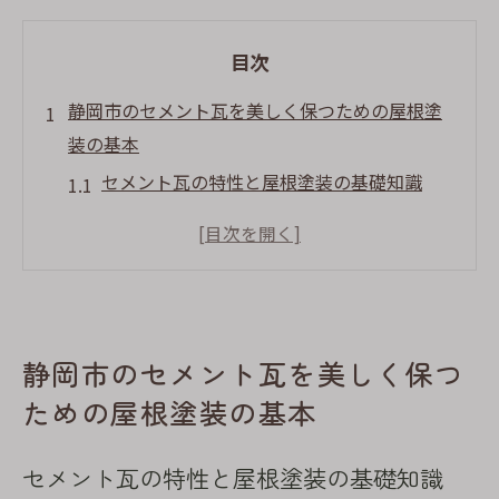
目次
静岡市のセメント瓦を美しく保つための屋根塗
装の基本
セメント瓦の特性と屋根塗装の基礎知識
静岡市の気候が与える影響を重視した塗装
選び
耐久性を高める塗装の技術と材料
適切な塗装時期とその重要性
静岡市のセメント瓦を美しく保つ
メンテナンスがもたらす長期的な効果
プロによる施工のメリットと選び方
ための屋根塗装の基本
屋根塗装で蘇る静岡市のセメント瓦の魅力
セメント瓦の特性と屋根塗装の基礎知識
見た目の美しさと耐久性の向上