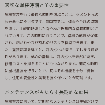
秘訣
適切な塗装時期とその重要性
耐久性を高めるための塗装前処理の重要性
屋根塗装を行う最適な時期を選ぶことは、セメント瓦の
定期的な点検と迅速な修理の必要性
長寿命化に不可欠です。静岡市では、梅雨や台風の時期
紫外線対策を考慮した塗料の選び方
を避け、比較的乾燥した春や秋が理想的な塗装時期とさ
温度変化に対応するための適切な施工時期
れています。この時期に行うことで、塗料の乾燥が促進
長期間維持可能な塗装パターンの選定
され、剥がれやひび割れのリスクを低減できます。ま
専門家によるアドバイスの有効活用
た、塗装時期を逃すと、瓦の劣化が進行してしまう可能
性があります。早めの塗装は、瓦の劣化を未然に防ぎ、
住まいの魅力を引き立てる静岡市の屋根塗装技
修繕コストを抑えることにもつながります。適切な時期
術
に屋根塗装を行うことで、瓦はその機能を十分に発揮
デザイン性と機能性を兼ね備えた塗装選び
し、住宅の安全性と美観を長く保つことが可能です。
色彩設計がもたらす住宅の外観変化
屋根塗装で得られる資産価値の向上
メンテナンスがもたらす長期的な効果
地元の気候に基づいたカスタマイズ提案
屋根塗装において、定期的なメンテナンスは美観だけで
最新技術を駆使した高品質な塗装