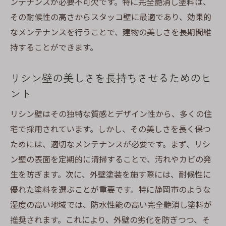
ンテナンスが必要不可欠です。特に完全艶消し塗料は、
ジョリパット壁を美しく仕上げる塗装技術
その耐候性の高さからスタッコ壁に最適であり、効果的
地域の雰囲気を引き立てるジョリパット壁
なメンテナンスを行うことで、建物の美しさを長期間維
静岡市での成功事例に学ぶジョリパット壁
持することができます。
の魅力
ジョリパット壁のメンテナンスと耐久性を
リシン壁の美しさを長持ちさせるためのヒ
考慮した塗装
ント
静岡市で住まいを引き立てる外壁塗装と完全艶
リシン壁はその独特な質感とデザイン性から、多くの住
消し塗料の魅力
宅で採用されています。しかし、その美しさを長く保つ
完全艶消し塗料の魅力とその効果
ためには、適切なメンテナンスが必要です。まず、リシ
静岡市の住宅に最適な艶消し塗料の選び方
ン壁の表面を定期的に清掃することで、汚れやカビの発
生を防ぎます。次に、外壁塗装を施す際には、耐候性に
艶消し塗料で住まいの印象を変える方法
優れた塗料を選ぶことが重要です。特に静岡市のような
静岡市で注目される外壁塗装のトレンド
湿度の高い地域では、防水性能の高い完全艶消し塗料が
地域の景観に溶け込む艶消し塗料の魅力
推奨されます。これにより、外壁の劣化を防ぎつつ、そ
静岡市での外壁塗装の成功事例とその秘訣