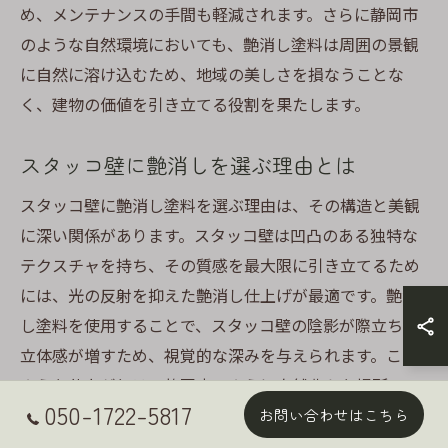
め、メンテナンスの手間も軽減されます。さらに静岡市
のような自然環境においても、艶消し塗料は周囲の景観
に自然に溶け込むため、地域の美しさを損なうことな
く、建物の価値を引き立てる役割を果たします。
スタッコ壁に艶消しを選ぶ理由とは
スタッコ壁に艶消し塗料を選ぶ理由は、その構造と美観
に深い関係があります。スタッコ壁は凹凸のある独特な
テクスチャを持ち、その質感を最大限に引き立てるため
には、光の反射を抑えた艶消し仕上げが最適です。艶消
し塗料を使用することで、スタッコ壁の陰影が際立ち、
立体感が増すため、視覚的な深みを与えられます。この
ような仕上がりは、静岡市のように自然豊かな場所で
050-1722-5817
は、周囲の景観と調和しやすく、地域全体の美しさを強
お問い合わせはこちら
調します。また、艶消し塗料は耐久性も備えており、ス