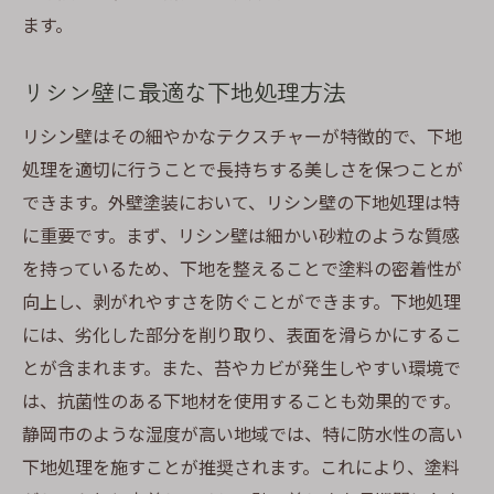
装成功のポイント
ます。
調和を生むスタッコ・リシン壁の色彩計画
静岡市での成功事例に学ぶ塗装テクニック
リシン壁に最適な下地処理方法
スタッコ・リシン壁の耐久性を考慮した塗
リシン壁はその細やかなテクスチャーが特徴的で、下地
料選び
処理を適切に行うことで長持ちする美しさを保つことが
塗装前に知っておくべき静岡市の気候特性
できます。外壁塗装において、リシン壁の下地処理は特
プロが教えるスタッコ壁のメンテナンス方
に重要です。まず、リシン壁は細かい砂粒のような質感
法
を持っているため、下地を整えることで塗料の密着性が
リシン壁を美しく保つための施工の秘訣
向上し、剥がれやすさを防ぐことができます。下地処理
には、劣化した部分を削り取り、表面を滑らかにするこ
静岡市での外壁塗装：ジョリパット壁と相性抜
とが含まれます。また、苔やカビが発生しやすい環境で
群の塗料選びの秘訣
は、抗菌性のある下地材を使用することも効果的です。
ジョリパット壁に最適な塗料の見極め方
静岡市のような湿度が高い地域では、特に防水性の高い
静岡市の特性を活かした塗装デザインの提
下地処理を施すことが推奨されます。これにより、塗料
案