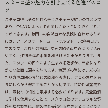
スタッコ壁の魅力を引き立てる色選びのコ
地域の景観に調和するスタッコ壁のデザイ
ツ
ン
スタッコ壁はその独特なテクスチャーが魅力のひとつで
ジョリパット壁に最適な完全艶消し塗料の選び
あり、色選びによってその美しさをさらに引き立てるこ
方と静岡市の景観への貢献
とができます。静岡市の自然豊かな景観に合わせるため
ジョリパット壁に適した艶消し塗料の特性
には、アースカラーやニュートラルなトーンが特におす
静岡市の景観を意識したカラーコーディネ
すめです。これらの色は、周囲の緑や街並みに溶け込み
ート
やすく、建物全体の印象を和らげる効果があります。ま
ジョリパット壁の耐久性を高めるポイント
た、スタッコの凹凸により生まれる陰影が、単調になり
がちな壁面に深みを与えます。色選びの際には、光の当
地域の美しさを引き出す外壁塗装の工夫
たり方や周囲の景観との調和を考慮し、プロの意見を参
ジョリパット壁の長所を活かす塗料選び
考にしながら選定することが大切です。特に外壁塗装で
静岡市で注目されるジョリパット壁のデザ
は、素材との相性も考慮する必要があります。完全艶消
イン
し塗料を使用することで、スタッコ壁のナチュラルな質
スタッコ・リシン壁に調和する静岡市の外壁塗
感を損なわずに、耐久性と美観を両立させることができ