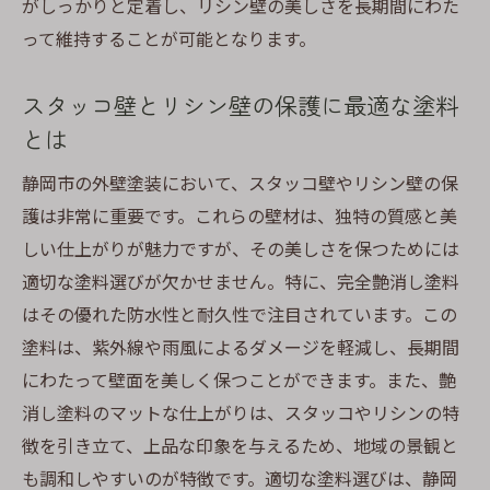
がしっかりと定着し、リシン壁の美しさを長期間にわた
ジョリパット壁の劣化を防ぐ保護法
って維持することが可能となります。
地域特有の気候を考慮した塗料選定のポイ
ント
スタッコ壁とリシン壁の保護に最適な塗料
ジョリパット壁施工の際の注意点
とは
静岡市で選ばれるジョリパット壁の人気カ
静岡市の外壁塗装において、スタッコ壁やリシン壁の保
ラー
護は非常に重要です。これらの壁材は、独特の質感と美
完全艶消し塗料が静岡市でスタッコ壁を美しく
しい仕上がりが魅力ですが、その美しさを保つためには
保つ理由
適切な塗料選びが欠かせません。特に、完全艶消し塗料
艶消し塗料の特性とそのメリット
はその優れた防水性と耐久性で注目されています。この
スタッコ壁に艶消しを選ぶ理由とは
塗料は、紫外線や雨風によるダメージを軽減し、長期間
にわたって壁面を美しく保つことができます。また、艶
静岡市の気候に適した塗料の選び方
消し塗料のマットな仕上がりは、スタッコやリシンの特
スタッコ壁の色褪せを防ぐ方法
徴を引き立て、上品な印象を与えるため、地域の景観と
地域の景観に馴染むスタッコ壁の魅力
も調和しやすいのが特徴です。適切な塗料選びは、静岡