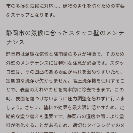
艶消し塗料で作るスタッコ壁の落ち着いた
市の多湿な気候に対応し、建物の劣化を防ぐための重要
美しさ
なステップとなります。
静岡市での外壁塗装におけるリシン壁と最適な
塗料の関係性
静岡市の気候に合ったスタッコ壁のメンテ
リシン壁に最適な塗料の特徴
ナンス
静岡市の環境に合うリシン壁の塗装法
静岡市は温暖な気候と降雨量の多さが特徴で、そのため
リシン壁を長持ちさせるための塗料選び
外壁のメンテナンスには特別な注意が必要です。スタッ
静岡市の住宅におけるリシン壁の人気
コ壁は、その凹凸のある表面が汚れを溜めやすいため、
リシン壁に合った艶消し塗料の利点
定期的な洗浄が欠かせません。高圧洗浄機を使用するこ
地域の美しさを保つためのリシン壁の工夫
とで、表面の汚れやカビを効率的に除去できます。この
時、表面を傷つけないように圧力調整を忘れずに行いま
ジョリパット壁の特性を活かす外壁塗装とは？
しょう。さらに、塗料の効果を最大限に活かすため、定
静岡市での選択肢
期的な塗り替えも重要です。静岡市の湿度や雨により塗
ジョリパット壁の特性に合う塗料選び
料が劣化することがあるため、適切なタイミングでのメ
静岡市ならではのジョリパット壁の活用法