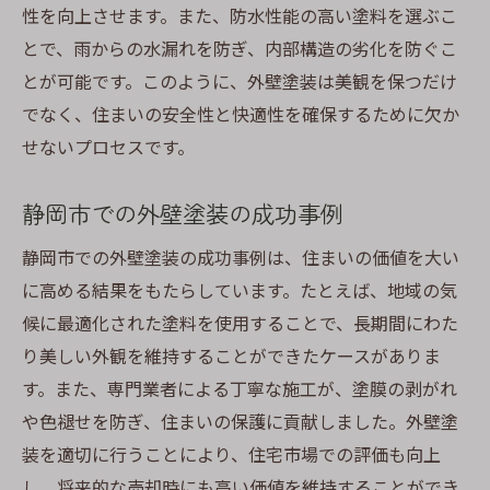
静岡市での外壁塗装プロジェクトの成功事
性を向上させます。また、防水性能の高い塗料を選ぶこ
例
とで、雨からの水漏れを防ぎ、内部構造の劣化を防ぐこ
外壁塗装が静岡市の住まいに与える驚きの効果
とが可能です。このように、外壁塗装は美観を保つだけ
とは
でなく、住まいの安全性と快適性を確保するために欠か
静岡市で外壁塗装がもたらすエネルギー効
せないプロセスです。
率の向上
静岡市での外壁塗装の成功事例
家の資産価値を上げる静岡市の外壁リニュ
ーアル
静岡市での外壁塗装の成功事例は、住まいの価値を大い
静岡市での外壁塗装による防音効果
に高める結果をもたらしています。たとえば、地域の気
静岡市のコミュニティでの外壁塗装の社会
候に最適化された塗料を使用することで、長期間にわた
的影響
り美しい外観を維持することができたケースがありま
す。また、専門業者による丁寧な施工が、塗膜の剥がれ
外壁塗装が静岡市の住まいに与える心理的
や色褪せを防ぎ、住まいの保護に貢献しました。外壁塗
効果
装を適切に行うことにより、住宅市場での評価も向上
静岡市での外壁塗装で実現する環境保護
し、将来的な売却時にも高い価値を維持することができ