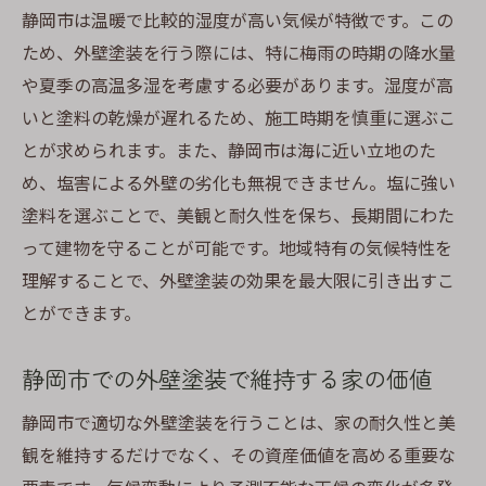
外壁塗装で静岡市の湿度に対応する方法
静岡市は温暖で比較的湿度が高い気候が特徴です。この
ため、外壁塗装を行う際には、特に梅雨の時期の降水量
塗装下地の重要性と静岡市での実践方法
や夏季の高温多湿を考慮する必要があります。湿度が高
静岡市の気候に適した外壁メンテナンス法
いと塗料の乾燥が遅れるため、施工時期を慎重に選ぶこ
温暖な静岡市での塗装施工のポイント
とが求められます。また、静岡市は海に近い立地のた
静岡市での外壁塗装における最新技術
め、塩害による外壁の劣化も無視できません。塩に強い
外壁塗装で静岡市の家を美しく保つメンテナン
塗料を選ぶことで、美観と耐久性を保ち、長期間にわた
スの秘訣
って建物を守ることが可能です。地域特有の気候特性を
静岡市での外壁塗装後の定期メンテナンス
理解することで、外壁塗装の効果を最大限に引き出すこ
の重要性
とができます。
長持ちする静岡市の外壁塗装メンテナンス
方法
静岡市での外壁塗装で維持する家の価値
静岡市での外壁汚れを防ぐクリーニングテ
静岡市で適切な外壁塗装を行うことは、家の耐久性と美
クニック
観を維持するだけでなく、その資産価値を高める重要な
静岡市の気候に合った外壁の保護法