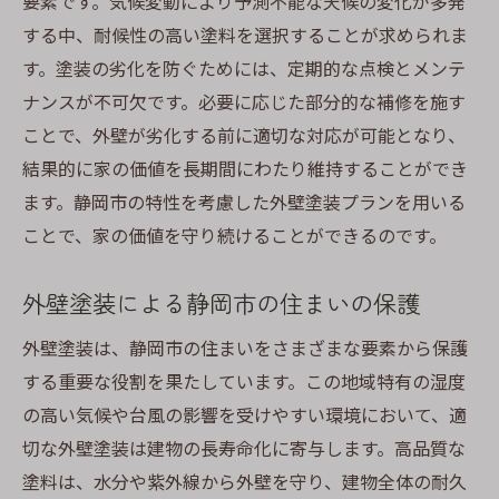
要素です。気候変動により予測不能な天候の変化が多発
静岡市の外壁塗装メンテナンス費用の節約
する中、耐候性の高い塗料を選択することが求められま
術
す。塗装の劣化を防ぐためには、定期的な点検とメンテ
ナンスが不可欠です。必要に応じた部分的な補修を施す
静岡市での外壁劣化を防ぐチェックポイン
ことで、外壁が劣化する前に適切な対応が可能となり、
ト
結果的に家の価値を長期間にわたり維持することができ
静岡市で外壁塗装を成功させるためのステップ
ます。静岡市の特性を考慮した外壁塗装プランを用いる
バイステップガイド
ことで、家の価値を守り続けることができるのです。
静岡市での外壁塗装準備のためのヒント
外壁塗装業者選びで失敗しないためのアド
外壁塗装による静岡市の住まいの保護
バイス
外壁塗装は、静岡市の住まいをさまざまな要素から保護
静岡市での塗装前チェックリストの作成
する重要な役割を果たしています。この地域特有の湿度
静岡市での外壁塗装施工中に気をつけるポ
の高い気候や台風の影響を受けやすい環境において、適
イント
切な外壁塗装は建物の長寿命化に寄与します。高品質な
静岡市での外壁塗装完了後の確認事項
塗料は、水分や紫外線から外壁を守り、建物全体の耐久