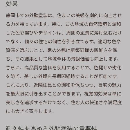
効果
静岡市の湿度に対応する外壁塗装法
雨季の多い静岡市での塗装対策
静岡市での外壁塗装は、住まいの美観を劇的に向上させ
静岡市の冬季に備える外壁塗装
る力を持っています。特に、この地域の自然環境と調和
した色彩選びやデザインは、周囲の風景に溶け込むだけ
気候変動を考慮した静岡市の塗装選び
でなく、個々の住宅の個性を引き立てます。適切な色や
静岡市での外壁塗装に最適な季節
質感を選ぶことで、家の外観は新築同様の新鮮さを保
外壁塗装で静岡市の自然環境に適応
ち、その結果として地域全体の景観価値も向上します。
静岡市での外壁塗装における塗料選びの重要性
さらに、高品質な塗料を使用することで、色褪せや劣化
静岡市で人気のある外壁塗料の種類
を防ぎ、美しい外観を長期間維持することが可能です。
耐久性を考慮した静岡市の塗料選び
これにより、近隣住民との調和を保ちつつ、自宅の魅力
静岡市の気候に適した塗料の特徴
を最大限に引き出すことができます。視覚的効果は単に
美しさを追求するだけでなく、住む人の快適さや満足度
静岡市でおすすめの環境に優しい塗料
にも大きく寄与します。
静岡市での塗料選びで失敗しないコツ
静岡市の外壁塗装で選ぶべき最新の塗料
耐久性を高める外壁塗装の重要性