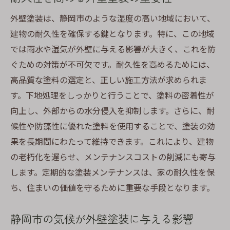
外壁塗装を通じて静岡市の住まいを理想の空間
外壁塗装は、静岡市のような湿度の高い地域において、
に変える方法
建物の耐久性を確保する鍵となります。特に、この地域
デザイン性を高める静岡市の外壁塗装アイ
では雨水や湿気が外壁に与える影響が大きく、これを防
デア
ぐための対策が不可欠です。耐久性を高めるためには、
静岡市の住まいに最適な色選びのテクニッ
高品質な塗料の選定と、正しい施工方法が求められま
ク
す。下地処理をしっかりと行うことで、塗料の密着性が
静岡市の外壁塗装でモダンな印象を演出
向上し、外部からの水分侵入を抑制します。さらに、耐
静岡市での外壁塗装による快適な住環境の
候性や防藻性に優れた塗料を使用することで、塗装の効
実現
果を長期間にわたって維持できます。これにより、建物
静岡市の地域性を反映した外壁デザイン
の老朽化を遅らせ、メンテナンスコストの削減にも寄与
静岡市の外壁塗装で叶える理想的な住まい
します。定期的な塗装メンテナンスは、家の耐久性を保
ち、住まいの価値を守るために重要な手段となります。
静岡市の気候に適した外壁塗装の具体的な施工
法
静岡市の気候が外壁塗装に与える影響
静岡市での外壁塗装施工の基本ステップ