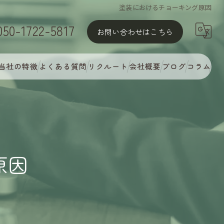
塗装におけるチョーキング原因
050-1722-5817
お問い合わせはこちら
当社の特徴
よくある質問
リクルート
会社概要
ブログ
コラム
屋根塗装
外壁塗装
MyCオリジナル多彩塗装
原因
完璧な下地処理
アフターフォロー・定期点検