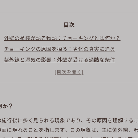
目次
外壁の塗装が語る物語：チョーキングとは何か？
チョーキングの原因を探る：劣化の真実に迫る
紫外線と湿気の影響：外壁が受ける過酷な条件
チョーキング進行のメカニズムを解明する
改善策はこれだ！チョーキング対策のすべて
長持ちする外壁塗装を実現する知識の共有
チョーキングを克服する：継続的なメンテナンスの重要
何か？
の施行後に多く見られる現象であり、その原因を理解する
装面に現れることを指します。この現象は、主に紫外線、