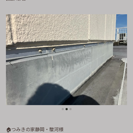
🏠つみきの家静岡・駿河様