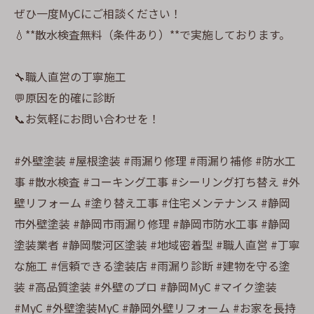
ぜひ一度MyCにご相談ください！
💧**散水検査無料（条件あり）**で実施しております。
🔧職人直営の丁寧施工
💬原因を的確に診断
📞お気軽にお問い合わせを！
#外壁塗装 #屋根塗装 #雨漏り修理 #雨漏り補修 #防水工
事 #散水検査 #コーキング工事 #シーリング打ち替え #外
壁リフォーム #塗り替え工事 #住宅メンテナンス #静岡
市外壁塗装 #静岡市雨漏り修理 #静岡市防水工事 #静岡
塗装業者 #静岡駿河区塗装 #地域密着型 #職人直営 #丁寧
な施工 #信頼できる塗装店 #雨漏り診断 #建物を守る塗
装 #高品質塗装 #外壁のプロ #静岡MyC #マイク塗装
#MyC #外壁塗装MyC #静岡外壁リフォーム #お家を長持