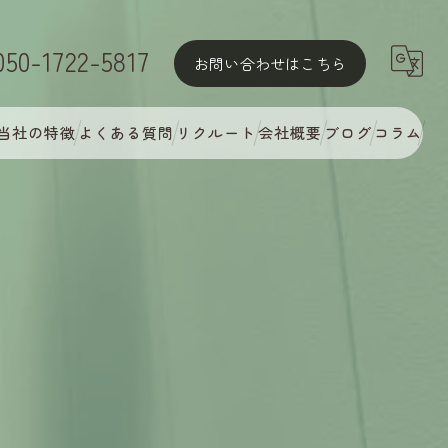
050-1722-5817
お問い合わせはこちら
当社の特徴
よくある質問
リクルート
会社概要
ブログ
コラム
屋根塗装
外壁塗装
MyCオリジナル多彩塗装
完璧な下地処理
アフターフォロー・定期点検