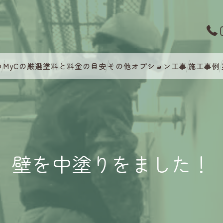
つ
MyCの厳選塗料と料金の目安
その他オプション工事
施工事例
壁を中塗りをました！