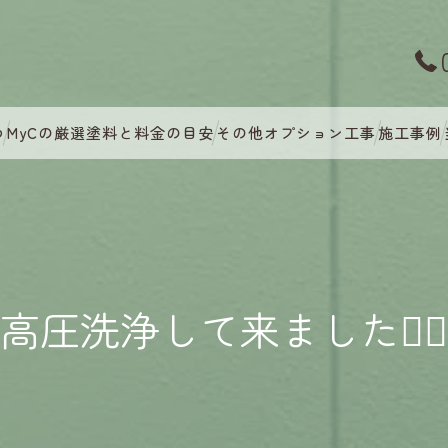
つ
MyCの厳選塗料と料金の目安
その他オプション工事
施工事例
高圧洗浄して来ました👷‍♂️