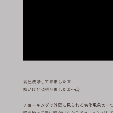
高圧洗浄して来ました👷‍♂️
寒いけど頑張りましたよ〜🥶
チョーキングは外壁に見られる劣化現象の一
壁を触って手に粉が付くならチョーキングし