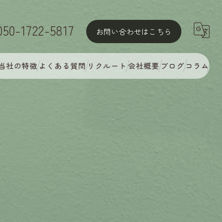
050-1722-5817
お問い合わせはこちら
当社の特徴
よくある質問
リクルート
会社概要
ブログ
コラム
屋根塗装
外壁塗装
MyCオリジナル多彩塗装
完璧な下地処理
アフターフォロー・定期点検