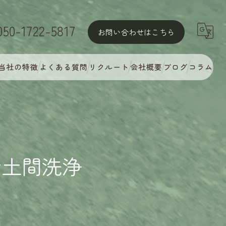
050-1722-5817
お問い合わせはこちら
当社の特徴
よくある質問
リクルート
会社概要
ブログ
コラム
屋根塗装
外壁塗装
MyCオリジナル多彩塗装
#土間洗浄
完璧な下地処理
アフターフォロー・定期点検