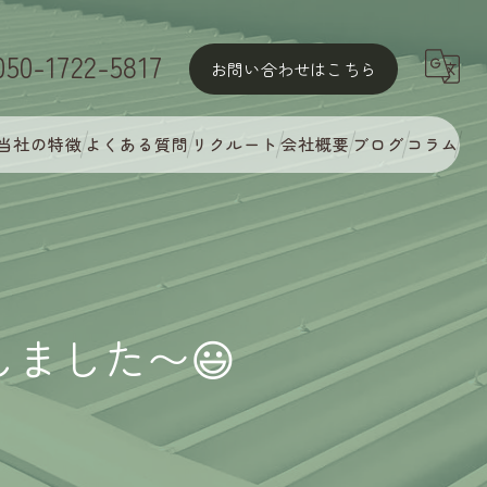
050-1722-5817
お問い合わせはこちら
当社の特徴
よくある質問
リクルート
会社概要
ブログ
コラム
屋根塗装
外壁塗装
MyCオリジナル多彩塗装
ました〜😃
完璧な下地処理
アフターフォロー・定期点検