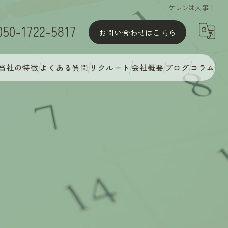
ケレンは大事！
050-1722-5817
お問い合わせはこちら
当社の特徴
よくある質問
リクルート
会社概要
ブログ
コラム
屋根塗装
外壁塗装
MyCオリジナル多彩塗装
完璧な下地処理
アフターフォロー・定期点検