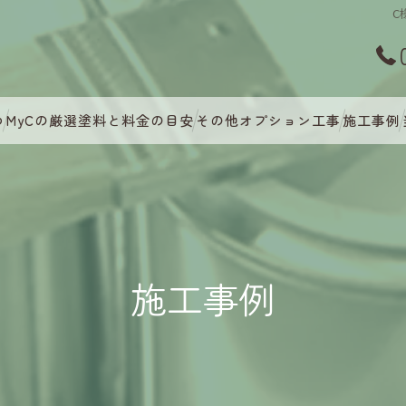
C
つ
MyCの厳選塗料と料金の目安
その他オプション工事
施工事例
施工事例